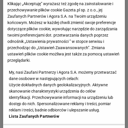
Klikając „Akceptuję” wyrażasz też zgodę na zainstalowanie i
chciałbym porozmawiać o problemach śląskiego
przechowywanie plików cookie Gazeta.pl sp. z o.o., jej
tenisa. Chyba jednak przykro, że mało kto w Polsce
Zaufanych Partnerów i Agora S.A. na Twoim urządzeniu
końcowym. Możesz w każdej chwili zmienić swoje preferencje
zdaje sobie sprawę z tego sukcesu. Czy w
dotyczące plików cookie, wywołując narzędzie do zarządzania
jakikolwiek sposób może przełożyć się na realia
twoimi preferencjami dot. przetwarzania danych poprzez
dotyczącego tego sportu? Jakie są bolączki?
odnośnik „Ustawienia prywatności ” w stopce serwisu i
przechodząc do „Ustawień Zaawansowanych”. Zmiana
ustawień plików cookie możliwa jest także za pomocą ustawień
Dariusz Łukaszewski, prezes Śląskiego Związku
przeglądarki.
Tenisa, wiceprezes Górnika Bytom: - Jeśli chodzi o
My, nasi Zaufani Partnerzy i Agora S.A. możemy przetwarzać
tenisową ligę męską Bytom jest dominatorem. W
dane osobowe w następujących celach:
ostatnich ośmiu latach siedem razy zdobywał tytuł
Użycie dokładnych danych geolokalizacyjnych. Aktywne
mistrzowski a raz trzecie miejsce. Kobiety też
skanowanie charakterystyki urządzenia do celów
identyfikacji. Przechowywanie informacji na urządzeniu lub
spisują się świetnie, w tym okresie wygrywały
dostęp do nich. Spersonalizowane reklamy i treści, pomiar
trzykrotnie. Chciałbym, że ten sukces przekładał się
reklam i treści, badnie odbiorców i ulepszanie usług.
na większe zainteresowanie. Ale mam wielki żal do
Lista Zaufanych Partnerów
organizatora rozgrywek czyli Polskiego Związku