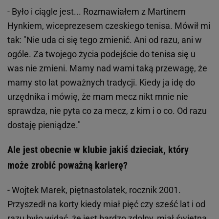
- Było i ciągle jest... Rozmawiałem z Martinem
Hynkiem, wiceprezesem czeskiego tenisa. Mówił mi
tak: "Nie uda ci się tego zmienić. Ani od razu, ani w
ogóle. Za twojego życia podejście do tenisa się u
was nie zmieni. Mamy nad wami taką przewagę, że
mamy sto lat poważnych tradycji. Kiedy ja idę do
urzędnika i mówię, że mam mecz nikt mnie nie
sprawdza, nie pyta co za mecz, z kim i o co. Od razu
dostaję pieniądze."
Ale jest obecnie w klubie jakiś dzieciak, który
może zrobić poważną karierę?
- Wojtek Marek, piętnastolatek, rocznik 2001.
Przyszedł na korty kiedy miał pięć czy sześć lat i od
razu było widać, że jest bardzo zdolny, miał świetną