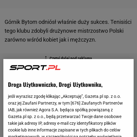
Górnik Bytom odniósł właśnie duży sukces. Tenisiści
tego klubu zdobyli drużynowe mistrzostwo Polski
zarówno wśród kobiet jak i mężczyzn.
Droga Użytkowniczko, Drogi Użytkowniku,
jeśli wyrazisz zgodę klikając „Akceptuję”, Gazeta.pl sp. z o.o.
oraz jej Zaufani Partnerzy, w tym [
676
] Zaufanych Partnerów
IAB, jak również Agora S.A. będąca spółką powiązaną z
Gazeta.pl sp. z o.o., będą przetwarzać Twoje dane osobowe
takie jak adresy IP, adresy e-mail czy identyfikatory plików
cookie lub inne informacje zapisane w tych plikach do celów
marketingowych, w szczególności na potrzeby wyświetlania