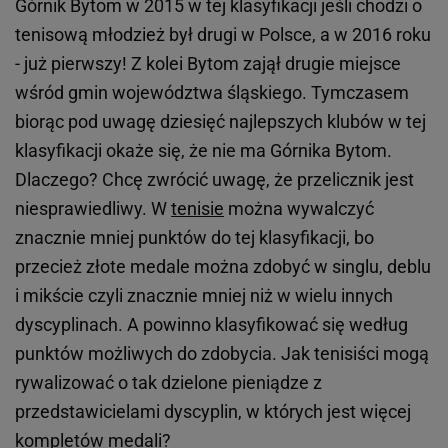
Górnik Bytom w 2015 w tej klasyfikacji jeśli chodzi o
tenisową młodzież był drugi w Polsce, a w 2016 roku
- już pierwszy! Z kolei Bytom zajął drugie miejsce
wśród gmin województwa śląskiego. Tymczasem
biorąc pod uwagę dziesięć najlepszych klubów w tej
klasyfikacji okaże się, że nie ma Górnika Bytom.
Dlaczego? Chcę zwrócić uwagę, że przelicznik jest
niesprawiedliwy. W
tenisie
można wywalczyć
znacznie mniej punktów do tej klasyfikacji, bo
przecież złote medale można zdobyć w singlu, deblu
i mikście czyli znacznie mniej niż w wielu innych
dyscyplinach. A powinno klasyfikować się według
punktów możliwych do zdobycia. Jak tenisiści mogą
rywalizować o tak dzielone pieniądze z
przedstawicielami dyscyplin, w których jest więcej
kompletów medali?