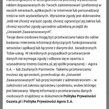
reklam dopasowanych do Twoich zainteresowań i preferencji w
swoich serwisach, aplikacjach i w Internecie lub personalizacji
treści w nich wyświetlanych. Wyrażenie zgody jest dobrowolne.
Jeśli nie chcesz wyrazić zgody, chcesz ograniczyć jej zakres lub
chcesz wycofać zgodę uprzednio udzieloną przejdź do
„Ustawień Zaawansowanych”.
Twoje dane osobowe mogą być przetwarzane także do celów
badania i mierzenia informacji dotyczących funkcjonowania
serwisów i aplikacji lub łączone z danymi dot. świadczonych
Tobie usług. W określonych przypadkach przetwarzanie
danych nie wymaga zgody i odbywa się w oparciu o
uzasadniony interes Gazeta.pl, jej spółki powiązanej – Agora
S.A. – lub Zaufanych Partnerów. Takiemu przetwarzaniu
możesz się sprzeciwić, przechodząc do „Ustawień
Zaawansowanych” lub przez kontakt z administratorem – w
zależności od zakresu sprzeciwu i podmiotu, wobec którego
jest kierowany. Więcej informacji o przetwarzaniu danych
osobowych znajdziesz w dokumencie
Polityka Prywatności
Gazeta.pl
i
Polityka Prywatności Agora S.A.
Paweł Czado: Jest powód do świętowania, ale ja