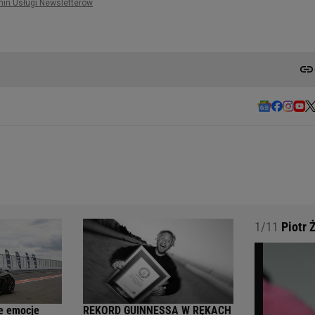
1/11
Piotr Ż
e emocje
REKORD GUINNESSA W RĘKACH