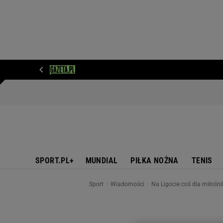
WIADOMOŚCI
NEXT
SPORT
PLOTEK
D
SPORT.PL+
MUNDIAL
PIŁKA NOŻNA
TENIS
Sport
Wiadomości
Na Ligocie coś dla miłośni