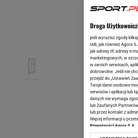
Droga Użytkownicz
jeśli wyrazisz zgodę klika
IAB, jak również Agora S
jak adresy IP, adresy e-m
marketingowych, w szcze
w swoich serwisach, aplik
dobrowolne. Jeśli nie ch
przejdź do „Ustawień Z
Twoje dane osobowe mogą
serwisów i aplikacji lub
danych nie wymaga zgody 
lub Zaufanych Partnerów
lub przez kontakt z admi
Więcej informacji o prz
Prywatności Agora S.A.