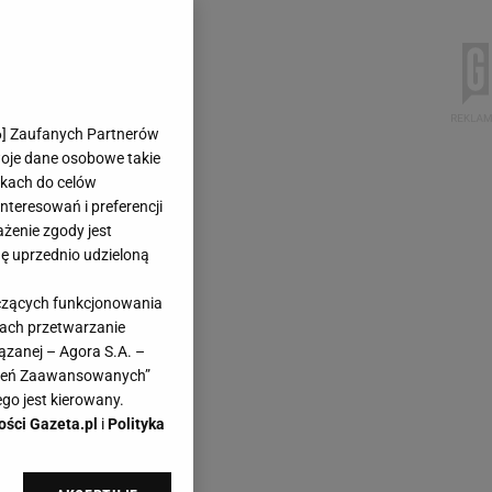
6
] Zaufanych Partnerów
woje dane osobowe takie
likach do celów
teresowań i preferencji
ażenie zgody jest
dę uprzednio udzieloną
yczących funkcjonowania
kach przetwarzanie
ązanej – Agora S.A. –
awień Zaawansowanych”
go jest kierowany.
ości Gazeta.pl
i
Polityka