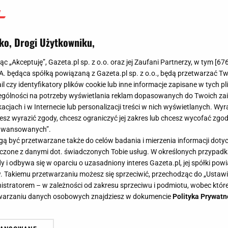
ko, Drogi Użytkowniku,
jąc „Akceptuję”, Gazeta.pl sp. z o.o. oraz jej Zaufani Partnerzy, w tym [
67
.A. będąca spółką powiązaną z Gazeta.pl sp. z o.o., będą przetwarzać T
ail czy identyfikatory plików cookie lub inne informacje zapisane w tych p
gólności na potrzeby wyświetlania reklam dopasowanych do Twoich zain
acjach i w Internecie lub personalizacji treści w nich wyświetlanych. Wyr
cesz wyrazić zgody, chcesz ograniczyć jej zakres lub chcesz wycofać zgo
aawansowanych”.
 być przetwarzane także do celów badania i mierzenia informacji dot
 łączone z danymi dot. świadczonych Tobie usług. W określonych przypad
i odbywa się w oparciu o uzasadniony interes Gazeta.pl, jej spółki powi
. Takiemu przetwarzaniu możesz się sprzeciwić, przechodząc do „Ust
nistratorem – w zależności od zakresu sprzeciwu i podmiotu, wobec które
etwarzaniu danych osobowych znajdziesz w dokumencie
Polityka Prywatn