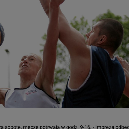
zą sobotę,
mecze
potrwają w godz. 9-16. - Impreza odbę