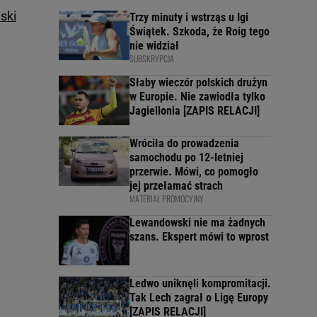
ski
Trzy minuty i wstrząs u Igi
Świątek. Szkoda, że Roig tego
nie widział
SUBSKRYPCJA
Słaby wieczór polskich drużyn
w Europie. Nie zawiodła tylko
Jagiellonia [ZAPIS RELACJI]
Wróciła do prowadzenia
samochodu po 12-letniej
przerwie. Mówi, co pomogło
jej przełamać strach
MATERIAŁ PROMOCYJNY
Lewandowski nie ma żadnych
szans. Ekspert mówi to wprost
Ledwo uniknęli kompromitacji.
Tak Lech zagrał o Ligę Europy
[ZAPIS RELACJI]