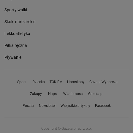
Sporty walki
Skoki narciarskie
Lekkoatletyka
Piłka ręczna
Pływanie
Sport
Dziecko
TOK FM
Horoskopy
Gazeta Wyborcza
Zakupy
Haps
Wiadomości
Gazeta.pl
Poczta
Newsletter
Wszystkie artykuły
Facebook
Copyright © Gazeta.pl sp. z o.o.