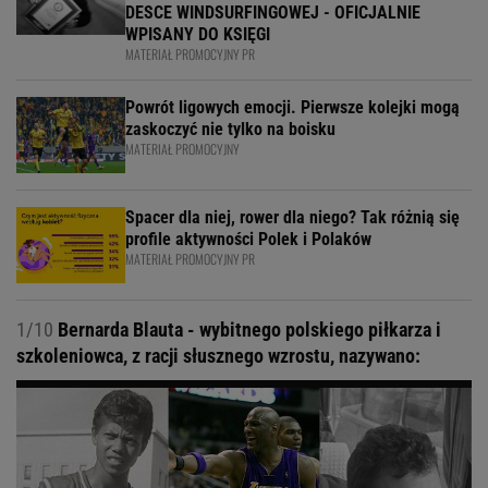
DESCE WINDSURFINGOWEJ - OFICJALNIE
WPISANY DO KSIĘGI
MATERIAŁ PROMOCYJNY PR
Powrót ligowych emocji. Pierwsze kolejki mogą
zaskoczyć nie tylko na boisku
MATERIAŁ PROMOCYJNY
Spacer dla niej, rower dla niego? Tak różnią się
profile aktywności Polek i Polaków
MATERIAŁ PROMOCYJNY PR
1/10
Bernarda Blauta - wybitnego polskiego piłkarza i
szkoleniowca, z racji słusznego wzrostu, nazywano: