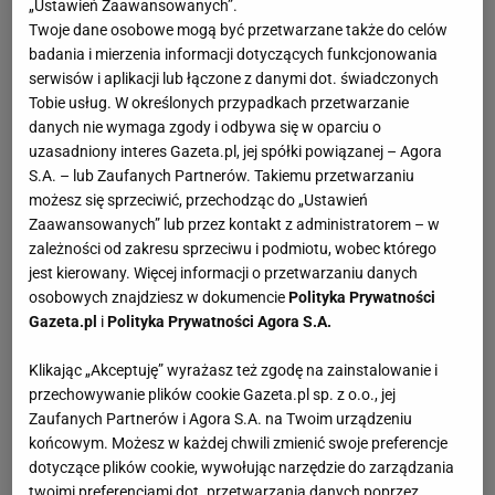
„Ustawień Zaawansowanych”.
Twoje dane osobowe mogą być przetwarzane także do celów
badania i mierzenia informacji dotyczących funkcjonowania
serwisów i aplikacji lub łączone z danymi dot. świadczonych
Tobie usług. W określonych przypadkach przetwarzanie
danych nie wymaga zgody i odbywa się w oparciu o
uzasadniony interes Gazeta.pl, jej spółki powiązanej – Agora
S.A. – lub Zaufanych Partnerów. Takiemu przetwarzaniu
możesz się sprzeciwić, przechodząc do „Ustawień
Zaawansowanych” lub przez kontakt z administratorem – w
zależności od zakresu sprzeciwu i podmiotu, wobec którego
jest kierowany. Więcej informacji o przetwarzaniu danych
osobowych znajdziesz w dokumencie
Polityka Prywatności
Gazeta.pl
i
Polityka Prywatności Agora S.A.
Klikając „Akceptuję” wyrażasz też zgodę na zainstalowanie i
przechowywanie plików cookie Gazeta.pl sp. z o.o., jej
Zaufanych Partnerów i Agora S.A. na Twoim urządzeniu
końcowym. Możesz w każdej chwili zmienić swoje preferencje
dotyczące plików cookie, wywołując narzędzie do zarządzania
twoimi preferencjami dot. przetwarzania danych poprzez