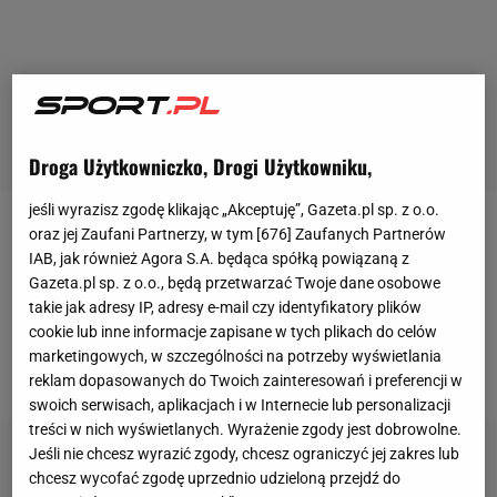
Droga Użytkowniczko, Drogi Użytkowniku,
jeśli wyrazisz zgodę klikając „Akceptuję”, Gazeta.pl sp. z o.o.
oraz jej Zaufani Partnerzy, w tym [
676
] Zaufanych Partnerów
Ledecky był poprzednio był związany z
IAB, jak również Agora S.A. będąca spółką powiązaną z
drugoligowym czeskim zespołem SC Znojmo.
Gazeta.pl sp. z o.o., będą przetwarzać Twoje dane osobowe
Zdążył wystąpić w jego barwach w aktualnie
takie jak adresy IP, adresy e-mail czy identyfikatory plików
cookie lub inne informacje zapisane w tych plikach do celów
trwającym sezonie - w czterech spotkaniach zdobył
marketingowych, w szczególności na potrzeby wyświetlania
dwa gole.
reklam dopasowanych do Twoich zainteresowań i preferencji w
swoich serwisach, aplikacjach i w Internecie lub personalizacji
treści w nich wyświetlanych. Wyrażenie zgody jest dobrowolne.
Jeśli nie chcesz wyrazić zgody, chcesz ograniczyć jej zakres lub
chcesz wycofać zgodę uprzednio udzieloną przejdź do