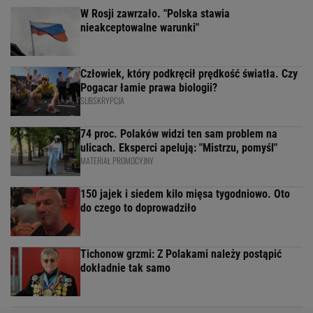
W Rosji zawrzało. "Polska stawia
nieakceptowalne warunki"
Człowiek, który podkręcił prędkość światła. Czy
Pogacar łamie prawa biologii?
SUBSKRYPCJA
74 proc. Polaków widzi ten sam problem na
ulicach. Eksperci apelują: "Mistrzu, pomyśl"
MATERIAŁ PROMOCYJNY
150 jajek i siedem kilo mięsa tygodniowo. Oto
do czego to doprowadziło
Tichonow grzmi: Z Polakami należy postąpić
dokładnie tak samo