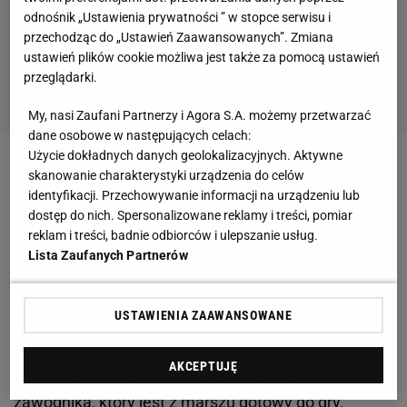
odnośnik „Ustawienia prywatności ” w stopce serwisu i
przechodząc do „Ustawień Zaawansowanych”. Zmiana
ustawień plików cookie możliwa jest także za pomocą ustawień
przeglądarki.
My, nasi Zaufani Partnerzy i Agora S.A. możemy przetwarzać
dane osobowe w następujących celach:
Użycie dokładnych danych geolokalizacyjnych. Aktywne
- Zdaję sobie sprawę, że mój nowy pracodawca jest
skanowanie charakterystyki urządzenia do celów
identyfikacji. Przechowywanie informacji na urządzeniu lub
najbardziej utytułowanym piłkarsko klubem w
dostęp do nich. Spersonalizowane reklamy i treści, pomiar
Polsce
. To dla mnie duże wyzwanie, ale i szansa,
reklam i treści, badnie odbiorców i ulepszanie usług.
żeby zaistnieć jako
zawodnik
także poza swoją
Lista Zaufanych Partnerów
ojczyzną - podkreślił czeski napastnik w rozmowie z
oficjalną stroną klubu, gornikzabrze.pl
USTAWIENIA ZAAWANSOWANE
- Jest to
piłkarz
, który od dłuższego czasu znajdował
AKCEPTUJĘ
się w kręgu naszych zainteresowań. Szukaliśmy
zawodnika, który jest z marszu gotowy do
gry
.