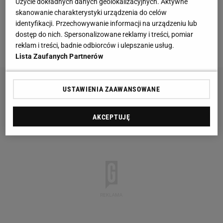
właściwie dwie godziny po tej największej
Użycie dokładnych danych geolokalizacyjnych. Aktywne
skanowanie charakterystyki urządzenia do celów
nawałnicy. Wszystko zadziałało tak jak powinno.
identyfikacji. Przechowywanie informacji na urządzeniu lub
Drenaż przyjął tyle wody, ile jest w stanie przyjąć -
dostęp do nich. Spersonalizowane reklamy i treści, pomiar
mówi Ludmiła Hernik ze spółki "Stadion w Zabrzu".
reklam i treści, badnie odbiorców i ulepszanie usług.
Lista Zaufanych Partnerów
USTAWIENIA ZAAWANSOWANE
AKCEPTUJĘ