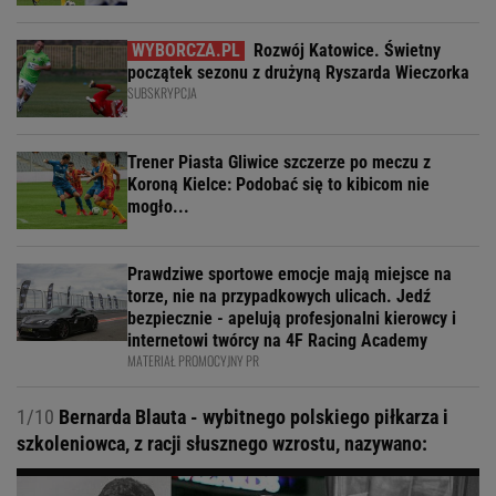
Rozwój Katowice. Świetny
początek sezonu z drużyną Ryszarda Wieczorka
SUBSKRYPCJA
Trener Piasta Gliwice szczerze po meczu z
Koroną Kielce: Podobać się to kibicom nie
mogło...
Prawdziwe sportowe emocje mają miejsce na
torze, nie na przypadkowych ulicach. Jedź
bezpiecznie - apelują profesjonalni kierowcy i
internetowi twórcy na 4F Racing Academy
MATERIAŁ PROMOCYJNY PR
1/10
Bernarda Blauta - wybitnego polskiego piłkarza i
szkoleniowca, z racji słusznego wzrostu, nazywano: