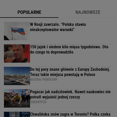
POPULARNE
NAJNOWSZE
W Rosji zawrzało. "Polska stawia
nieakceptowalne warunki"
150 jajek i siedem kilo mięsa tygodniowo. Oto
do czego to doprowadziło
Do tej pory znane głównie z Europy Zachodniej.
Teraz takie miejsca powstają w Polsce
MATERIAŁ PROMOCYJNY
Pogacar jak nadczłowiek. Nawet naukowiec nie
potrafi wyjaśnić jednej rzeczy
SUBSKRYPCJA
Chwalińska znów zagra w Toronto? Polka czeka