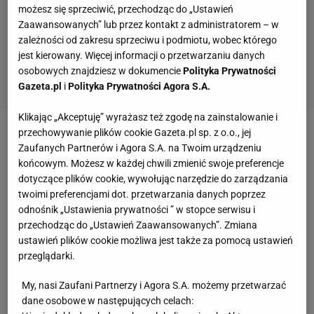
możesz się sprzeciwić, przechodząc do „Ustawień
Zaawansowanych” lub przez kontakt z administratorem – w
zależności od zakresu sprzeciwu i podmiotu, wobec którego
jest kierowany. Więcej informacji o przetwarzaniu danych
osobowych znajdziesz w dokumencie
Polityka Prywatności
Gazeta.pl
i
Polityka Prywatności Agora S.A.
Klikając „Akceptuję” wyrażasz też zgodę na zainstalowanie i
przechowywanie plików cookie Gazeta.pl sp. z o.o., jej
Niedzielna nawałnica wyrządziła w Zabrzu wiele
Zaufanych Partnerów i Agora S.A. na Twoim urządzeniu
szkód, nie omijając przy tym murawy stadionu
końcowym. Możesz w każdej chwili zmienić swoje preferencje
dotyczące plików cookie, wywołując narzędzie do zarządzania
Górnika
. W Internecie można znaleźć nagrania, które
twoimi preferencjami dot. przetwarzania danych poprzez
pokazują, że chwilę po najbardziej obfitych opadach
odnośnik „Ustawienia prywatności ” w stopce serwisu i
boisko Areny Zabrze bardziej przypominało jezioro
przechodząc do „Ustawień Zaawansowanych”. Zmiana
niż miejsce do gry w piłkę nożną. Jak sprawy mają
ustawień plików cookie możliwa jest także za pomocą ustawień
przeglądarki.
się teraz?
My, nasi Zaufani Partnerzy i Agora S.A. możemy przetwarzać
- Sytuacja jest opanowana. Woda znikła z boiska już
dane osobowe w następujących celach: