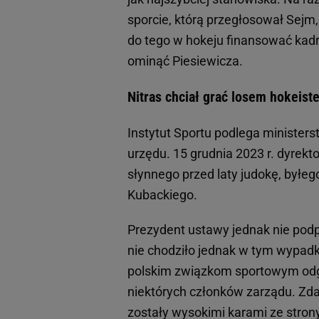
sporcie, którą przegłosował Sejm
do tego w hokeju finansować kadr
ominąć Piesiewicza.
Nitras chciał grać losem hokeist
Instytut Sportu podlega ministers
urzędu. 15 grudnia 2023 r. dyrekt
słynnego przed laty judokę, byłego
Kubackiego.
Prezydent ustawy jednak nie podpi
nie chodziło jednak w tym wypadku
polskim związkom sportowym odgó
niektórych członków zarządu. Zd
zostały wysokimi karami ze stron