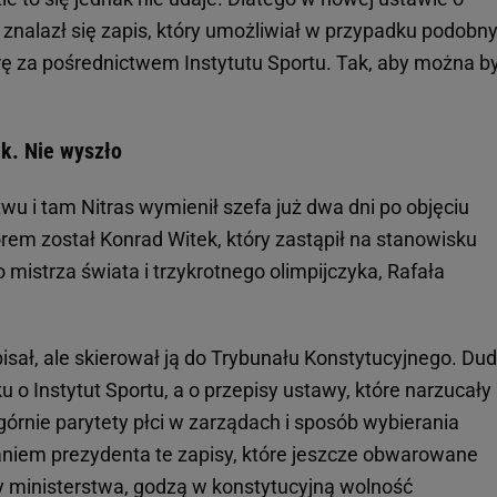
, znalazł się zapis, który umożliwiał w przypadku podob
ę za pośrednictwem Instytutu Sportu. Tak, aby można b
ek. Nie wyszło
twu i tam Nitras wymienił szefa już dwa dni po objęciu
orem został Konrad Witek, który zastąpił na stanowisku
 mistrza świata i trzykrotnego olimpijczyka, Rafała
sał, ale skierował ją do Trybunału Konstytucyjnego. Dud
 o Instytut Sportu, a o przepisy ustawy, które narzucały
rnie parytety płci w zarządach i sposób wybierania
aniem prezydenta te zapisy, które jeszcze obwarowane
y ministerstwa, godzą w konstytucyjną wolność