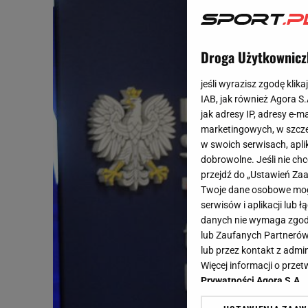
Droga Użytkownicz
jeśli wyrazisz zgodę klika
IAB, jak również Agora S
jak adresy IP, adresy e-m
marketingowych, w szcze
w swoich serwisach, aplik
dobrowolne. Jeśli nie ch
przejdź do „Ustawień Z
Twoje dane osobowe mogą
serwisów i aplikacji lub
danych nie wymaga zgody 
lub Zaufanych Partnerów
lub przez kontakt z admi
Więcej informacji o prz
Prywatności Agora S.A.