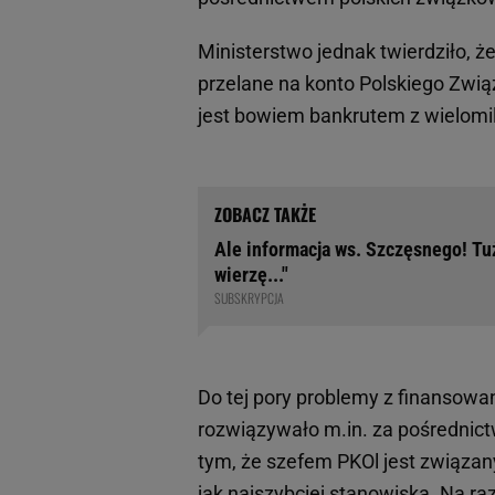
Ministerstwo jednak twierdziło, ż
przelane na konto Polskiego Zwią
jest bowiem bankrutem z wielom
Ale informacja ws. Szczęsnego! Tu
wierzę..."
SUBSKRYPCJA
Do tej pory problemy z finansowa
rozwiązywało m.in. za pośrednict
tym, że szefem PKOl jest związan
jak najszybciej stanowiska. Na raz