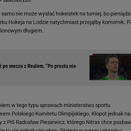
e samo nie może wysłać hokeistek na turniej, bo pieniądz
zku Hokeja na Lodzie natychmiast przejąłby komornik. 
ilionowym długiem.
ż po meczu z Realem. "Po prostu nie
niem w tego typu sprawach ministerstwo sportu
wem Polskiego Komitetu Olimpijskiego. Kłopot jednak na
y z PiS Radosław Piesiewicz, którego Nitras chce pozbaw
ie to się jednak nie udaje. Dlatego w nowej ustawie o