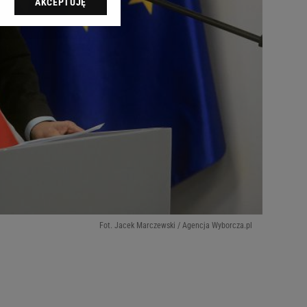
AKCEPTUJĘ
l sp. z o.o., jej
ić swoje preferencje
arzania danych poprzez
ych”. Zmiana ustawień
ach:
 celów identyfikacji.
omiar reklam i treści,
Fot. Jacek Marczewski / Agencja Wyborcza.pl