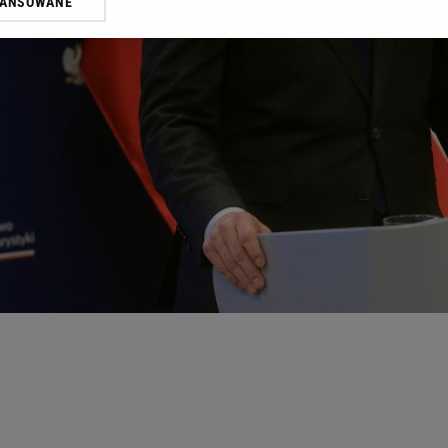
WANSOWANE
żasz też zgodę na zainstalowanie i przechowywanie plików cookie Gazeta.p
gora S.A. na Twoim urządzeniu końcowym. Możesz w każdej chwili zmien
 wywołując narzędzie do zarządzania twoimi preferencjami dot. przetw
ywatności ” w stopce serwisu i przechodząc do „Ustawień Zaawansowan
st także za pomocą ustawień przeglądarki.
rzy i Agora S.A. możemy przetwarzać dane osobowe w następujących cel
 geolokalizacyjnych. Aktywne skanowanie charakterystyki urządzenia do
 na urządzeniu lub dostęp do nich. Spersonalizowane reklamy i treści, p
zanie usług.
Lista Zaufanych Partnerów