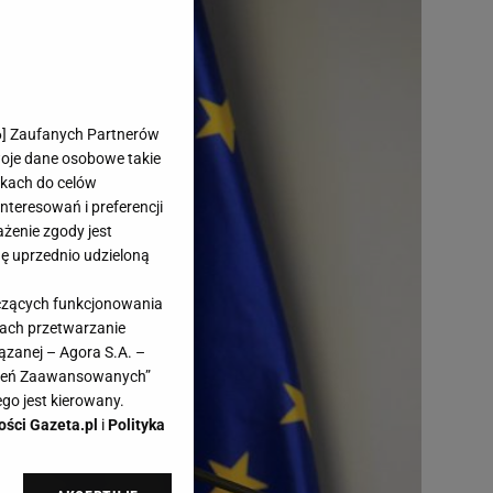
6
] Zaufanych Partnerów
woje dane osobowe takie
likach do celów
teresowań i preferencji
ażenie zgody jest
dę uprzednio udzieloną
yczących funkcjonowania
kach przetwarzanie
ązanej – Agora S.A. –
awień Zaawansowanych”
go jest kierowany.
ości Gazeta.pl
i
Polityka