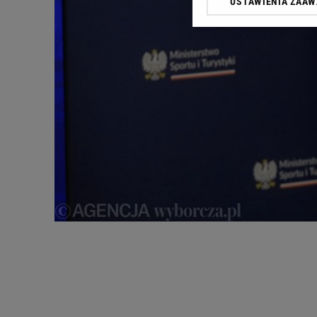
USTAWIENIA ZAA
Klikając „Akceptuję” wyra
Zaufanych Partnerów i A
dotyczące plików cookie,
odnośnik „Ustawienia pr
plików cookie możliwa je
My, nasi Zaufani Partne
Użycie dokładnych danych
Przechowywanie informacji
badnie odbiorców i uleps