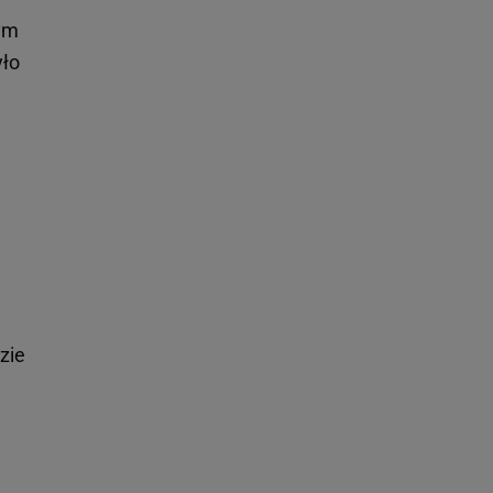
nym
yło
zie