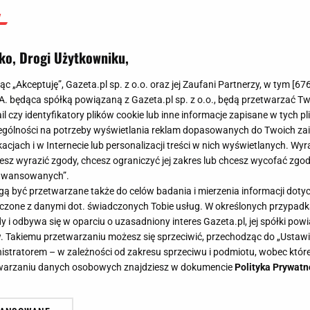
ko, Drogi Użytkowniku,
jąc „Akceptuję”, Gazeta.pl sp. z o.o. oraz jej Zaufani Partnerzy, w tym [
67
.A. będąca spółką powiązaną z Gazeta.pl sp. z o.o., będą przetwarzać T
ail czy identyfikatory plików cookie lub inne informacje zapisane w tych p
gólności na potrzeby wyświetlania reklam dopasowanych do Twoich zain
acjach i w Internecie lub personalizacji treści w nich wyświetlanych. Wyr
cesz wyrazić zgody, chcesz ograniczyć jej zakres lub chcesz wycofać zgo
aawansowanych”.
 być przetwarzane także do celów badania i mierzenia informacji dot
 łączone z danymi dot. świadczonych Tobie usług. W określonych przypad
i odbywa się w oparciu o uzasadniony interes Gazeta.pl, jej spółki powi
. Takiemu przetwarzaniu możesz się sprzeciwić, przechodząc do „Ust
nistratorem – w zależności od zakresu sprzeciwu i podmiotu, wobec które
etwarzaniu danych osobowych znajdziesz w dokumencie
Polityka Prywatn