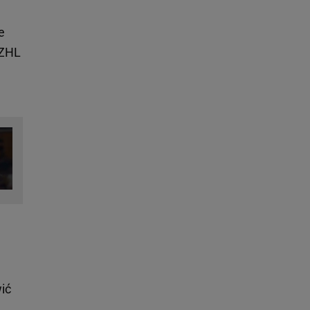
e
PZHL
ić