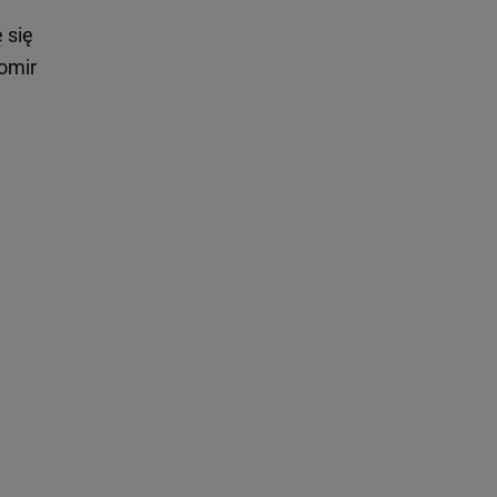
 się
omir