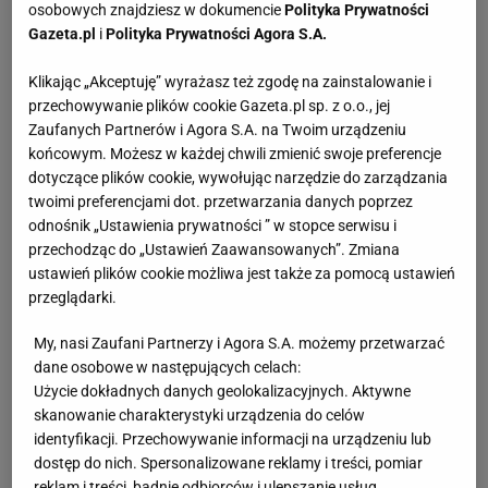
osobowych znajdziesz w dokumencie
Polityka Prywatności
Gazeta.pl
i
Polityka Prywatności Agora S.A.
Klikając „Akceptuję” wyrażasz też zgodę na zainstalowanie i
przechowywanie plików cookie Gazeta.pl sp. z o.o., jej
Zaufanych Partnerów i Agora S.A. na Twoim urządzeniu
końcowym. Możesz w każdej chwili zmienić swoje preferencje
dotyczące plików cookie, wywołując narzędzie do zarządzania
twoimi preferencjami dot. przetwarzania danych poprzez
odnośnik „Ustawienia prywatności ” w stopce serwisu i
przechodząc do „Ustawień Zaawansowanych”. Zmiana
ustawień plików cookie możliwa jest także za pomocą ustawień
przeglądarki.
My, nasi Zaufani Partnerzy i Agora S.A. możemy przetwarzać
Materiał promocyjny PR marki Roborock
dane osobowe w następujących celach:
Użycie dokładnych danych geolokalizacyjnych. Aktywne
Nadzieja na Mundial" od lat pokazuje, jak
skanowanie charakterystyki urządzenia do celów
identyfikacji. Przechowywanie informacji na urządzeniu lub
ogromną siłę ma sport. Dla wielu
dostęp do nich. Spersonalizowane reklamy i treści, pomiar
uczestników to pierwszy moment, kiedy
reklam i treści, badnie odbiorców i ulepszanie usług.