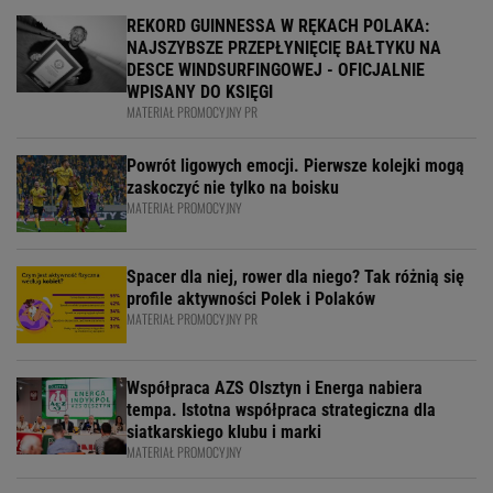
REKORD GUINNESSA W RĘKACH POLAKA:
NAJSZYBSZE PRZEPŁYNIĘCIĘ BAŁTYKU NA
DESCE WINDSURFINGOWEJ - OFICJALNIE
WPISANY DO KSIĘGI
MATERIAŁ PROMOCYJNY PR
Powrót ligowych emocji. Pierwsze kolejki mogą
zaskoczyć nie tylko na boisku
MATERIAŁ PROMOCYJNY
Spacer dla niej, rower dla niego? Tak różnią się
profile aktywności Polek i Polaków
MATERIAŁ PROMOCYJNY PR
Współpraca AZS Olsztyn i Energa nabiera
tempa. Istotna współpraca strategiczna dla
siatkarskiego klubu i marki
MATERIAŁ PROMOCYJNY