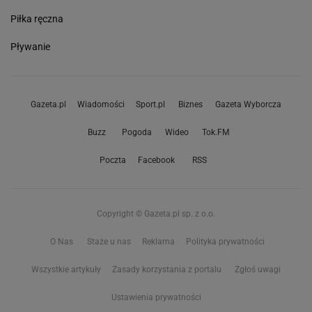
Piłka ręczna
Pływanie
Gazeta.pl
Wiadomości
Sport.pl
Biznes
Gazeta Wyborcza
Buzz
Pogoda
Wideo
Tok.FM
Poczta
Facebook
RSS
Copyright © Gazeta.pl sp. z o.o.
O Nas
Staże u nas
Reklama
Polityka prywatności
Wszystkie artykuły
Zasady korzystania z portalu
Zgłoś uwagi
Ustawienia prywatności