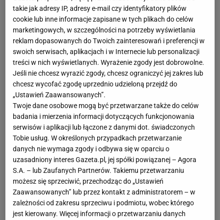
takie jak adresy IP, adresy e-mail czy identyfikatory plików
finału.
cookie lub inne informacje zapisane w tych plikach do celów
marketingowych, w szczególności na potrzeby wyświetlania
Poza standardowymi nagrodami dla najlepszych
reklam dopasowanych do Twoich zainteresowań i preferencji w
drużyn, na zawodników czekało również wyjątkowe
swoich serwisach, aplikacjach i w Internecie lub personalizacji
treści w nich wyświetlanych. Wyrażenie zgody jest dobrowolne.
wyróżnienie w postaci nagrody specjalnej dla MVP
Jeśli nie chcesz wyrazić zgody, chcesz ograniczyć jej zakres lub
turnieju, ufundowanej przez markę Roborock.
chcesz wycofać zgodę uprzednio udzieloną przejdź do
Otrzymał ją Szymon, który podczas rozgrywek
„Ustawień Zaawansowanych”.
Twoje dane osobowe mogą być przetwarzane także do celów
wyróżnił się nie tylko umiejętnościami piłkarskimi,
badania i mierzenia informacji dotyczących funkcjonowania
ale także charakterem, determinacją i postawą w
serwisów i aplikacji lub łączone z danymi dot. świadczonych
duchu fair play.
Tobie usług. W określonych przypadkach przetwarzanie
danych nie wymaga zgody i odbywa się w oparciu o
Podczas uroczystej gali młody zawodnik odebrał
uzasadniony interes Gazeta.pl, jej spółki powiązanej – Agora
S.A. – lub Zaufanych Partnerów. Takiemu przetwarzaniu
symboliczny bilet do Madrytu. Jesienią, razem ze
możesz się sprzeciwić, przechodząc do „Ustawień
swoim opiekunem, poleci do Hiszpanii, aby z trybun
Zaawansowanych” lub przez kontakt z administratorem – w
Santiago Bernabéu obejrzeć na żywo mecz Realu
zależności od zakresu sprzeciwu i podmiotu, wobec którego
jest kierowany. Więcej informacji o przetwarzaniu danych
Madryt w europejskich rozgrywkach.