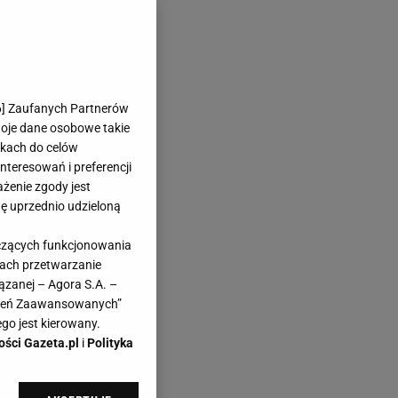
 w
ażdy
ego
6
] Zaufanych Partnerów
woje dane osobowe takie
likach do celów
teresowań i preferencji
ażenie zgody jest
dę uprzednio udzieloną
yczących funkcjonowania
kach przetwarzanie
ązanej – Agora S.A. –
awień Zaawansowanych”
go jest kierowany.
ości Gazeta.pl
i
Polityka