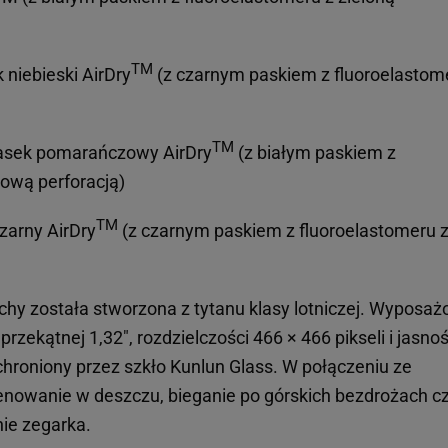
TM
 niebieski AirDry
(z czarnym paskiem z fluoroelastom
TM
asek pomarańczowy AirDry
(z białym paskiem z
ową perforacją)
TM
zarny AirDry
(z czarnym paskiem z fluoroelastomeru 
hy została stworzona z tytanu klasy lotniczej. Wyposaż
zekątnej 1,32", rozdzielczości 466 × 466 pikseli i jasnoś
chroniony przez szkło Kunlun Glass. W połączeniu ze
renowanie w deszczu, bieganie po górskich bezdrożach c
ie zegarka.