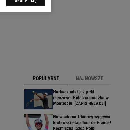
AKCEPTUJĘ
l sp. z o.o., jej
ić swoje preferencje
arzania danych poprzez
ych”. Zmiana ustawień
ach:
 celów identyfikacji.
omiar reklam i treści,
POPULARNE
NAJNOWSZE
Hurkacz miał już piłki
meczowe. Bolesna porażka w
Montrealu! [ZAPIS RELACJI]
Niewiadoma-Phinney wygrywa
królewski etap Tour de France!
Kosmiczna jazda Polki