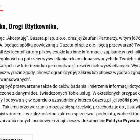
cznej w rodzinie smartwatchy dla biegaczy. Jego projekt
ą maratonu, Eliudem Kipchoge. Urządzenie wyposażono
ko, Drogi Użytkowniku,
o, co przenosi analizę danych na wyższy poziom, by k
ch wnioskach. Bateria wystarcza na 32 godziny dokładn
jąc „Akceptuję”, Gazeta.pl sp. z o.o. oraz jej Zaufani Partnerzy, w tym [
67
ub do 14 dni oszczędnego użytkowania. Za precyzyjną
.A. będąca spółką powiązaną z Gazeta.pl sp. z o.o., będą przetwarzać T
ail czy identyfikatory plików cookie lub inne informacje zapisane w tych p
y i 6?systemowy GNSS. Zegarek współpracuje ze
gólności na potrzeby wyświetlania reklam dopasowanych do Twoich zain
, jak i iOS.
acjach i w Internecie lub personalizacji treści w nich wyświetlanych. Wyr
cesz wyrazić zgody, chcesz ograniczyć jej zakres lub chcesz wycofać zgo
aawansowanych”.
 być przetwarzane także do celów badania i mierzenia informacji dot
 łączone z danymi dot. świadczonych Tobie usług. W określonych przypad
i odbywa się w oparciu o uzasadniony interes Gazeta.pl, jej spółki powi
. Takiemu przetwarzaniu możesz się sprzeciwić, przechodząc do „Ust
nistratorem – w zależności od zakresu sprzeciwu i podmiotu, wobec które
etwarzaniu danych osobowych znajdziesz w dokumencie
Polityka Prywatn