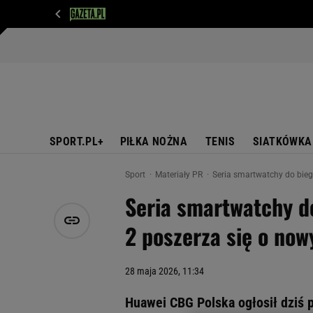
WIADOMOŚCI
NEXT
SPORT
PLOTEK
D
SPORT.PL+
PIŁKA NOŻNA
TENIS
SIATKÓWKA
Sport
Materiały PR
Seria smartwatchy do bieg
Seria smartwatchy 
2 poszerza się o nowy
28 maja 2026, 11:34
Huawei CBG Polska ogłosił dziś