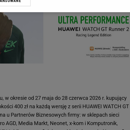
WANSOWANE
żasz też zgodę na zainstalowanie i przechowywanie plików cookie Gazeta.p
gora S.A. na Twoim urządzeniu końcowym. Możesz w każdej chwili zmien
 wywołując narzędzie do zarządzania twoimi preferencjami dot. przetw
ywatności ” w stopce serwisu i przechodząc do „Ustawień Zaawansowan
st także za pomocą ustawień przeglądarki.
rzy i Agora S.A. możemy przetwarzać dane osobowe w następujących cel
 geolokalizacyjnych. Aktywne skanowanie charakterystyki urządzenia do
 na urządzeniu lub dostęp do nich. Spersonalizowane reklamy i treści, p
zanie usług.
Lista Zaufanych Partnerów
u, w okresie od 27 maja do 28 czerwca 2026 r. kupujący
okości 400 zł na każdą wersję z serii HUAWEI WATCH GT
pna u Partnerów Biznesowych firmy: w sklepach sieci
ro AGD, Media Markt, Neonet, x-kom i Komputronik,