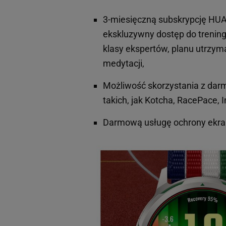
3-miesięczną subskrypcję HUAW
ekskluzywny dostęp do trenin
klasy ekspertów, planu utrzym
medytacji,
Możliwość skorzystania z dar
takich, jak Kotcha, RacePace, 
Darmową usługę ochrony ekran