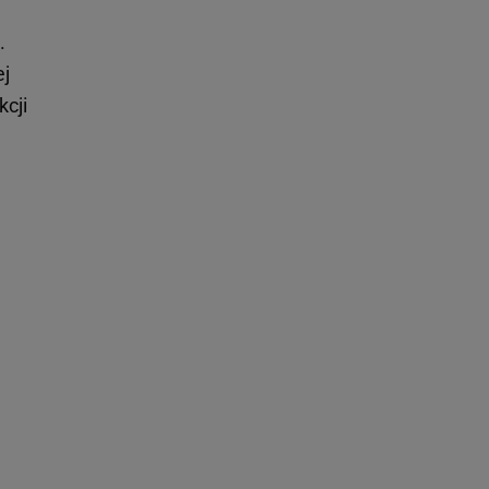
.
ej
kcji