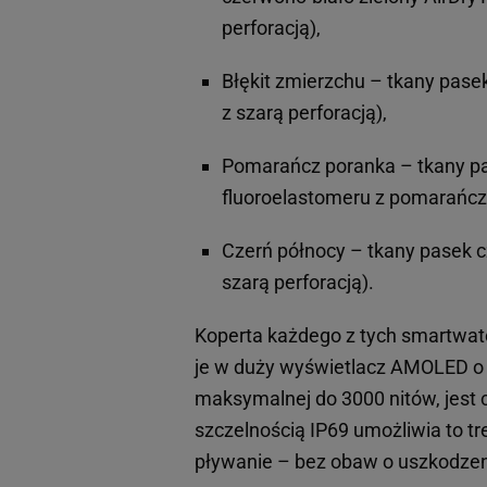
perforacją),
Błękit zmierzchu – tkany pasek
z szarą perforacją),
Pomarańcz poranka – tkany p
fluoroelastomeru z pomarańcz
Czerń północy – tkany pasek c
szarą perforacją).
Koperta każdego z tych smartwatc
je w duży wyświetlacz AMOLED o pr
maksymalnej do 3000 nitów, jest 
szczelnością IP69 umożliwia to t
pływanie – bez obaw o uszkodzen