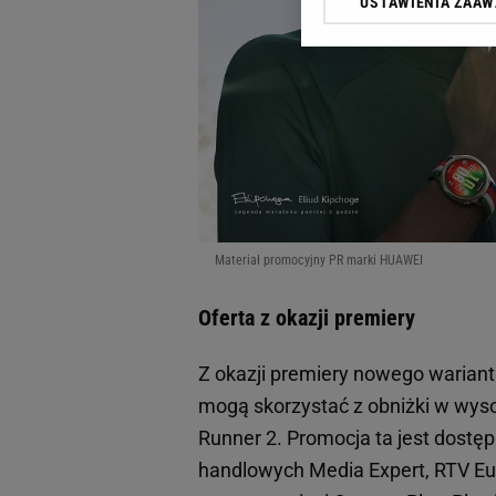
USTAWIENIA ZAA
Klikając „Akceptuję” wyra
Zaufanych Partnerów i A
dotyczące plików cookie,
odnośnik „Ustawienia pr
plików cookie możliwa je
My, nasi Zaufani Partne
Użycie dokładnych danych
Przechowywanie informacji
badnie odbiorców i uleps
Materiał promocyjny PR marki HUAWEI
Oferta z okazji premiery
Z okazji premiery nowego wariant
mogą skorzystać z obniżki w wys
Runner 2. Promocja ta jest dostę
handlowych Media Expert, RTV Eu