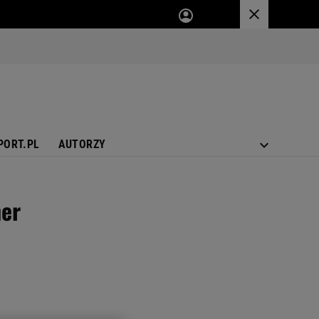
PORT.PL
AUTORZY
ner