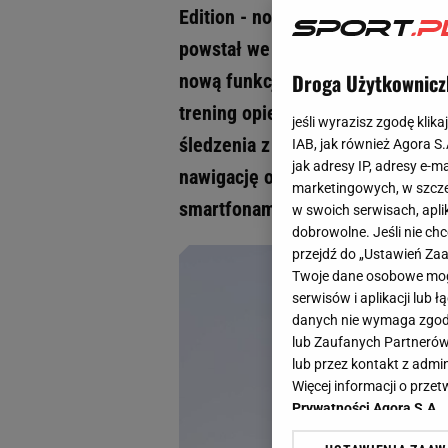
Edition - nowej wersji kolorysty
powstał we współpracy z legend
Droga Użytkownicz
nową funkcję panelu treningoweg
trening opierał się na konkretny
jeśli wyrazisz zgodę klika
śledzenia z włączonym GPS em l
IAB, jak również Agora S
jak adresy IP, adresy e-m
nawigację odpowiada 2 zakresow
marketingowych, w szcze
smartfonami zarówno z Androidem
w swoich serwisach, aplik
dobrowolne. Jeśli nie ch
przejdź do „Ustawień Z
Twoje dane osobowe mogą
serwisów i aplikacji lub
danych nie wymaga zgody 
lub Zaufanych Partnerów
lub przez kontakt z admi
Więcej informacji o prz
Prywatności Agora S.A.