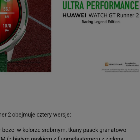
 2 obejmuje cztery wersje:
 bezel w kolorze srebrnym, tkany pasek granatowo-
TM (z białym paskiem z fluoroelastomeru z zieloną