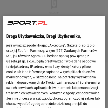
Droga Użytkowniczko, Drogi Użytkowniku,
jeśli wyrazisz zgodę klikając „Akceptuję”, Gazeta.pl sp. z o.o.
oraz jej Zaufani Partnerzy, w tym [
676
] Zaufanych Partnerów
IAB, jak również Agora S.A. będąca spółką powiązaną z
Gazeta.pl sp. z o.o., będą przetwarzać Twoje dane osobowe
takie jak adresy IP, adresy e-mail czy identyfikatory plików
cookie lub inne informacje zapisane w tych plikach do celów
Maksim Zacharow na
temat
wojny w Ukrainie
marketingowych, w szczególności na potrzeby wyświetlania
wypowiedział się po raz pierwszy po kwietniowym
reklam dopasowanych do Twoich zainteresowań i preferencji w
ataku rakietowym na dworzec w miejscowości
swoich serwisach, aplikacjach i w Internecie lub personalizacji
treści w nich wyświetlanych. Wyrażenie zgody jest dobrowolne.
Kramatorsk. Co najmniej 50 osób, w tym pięcioro
Jeśli nie chcesz wyrazić zgody, chcesz ograniczyć jej zakres lub
dzieci, zginęło, a 98 osób zostało rannych. "Jako
chcesz wycofać zgodę uprzednio udzieloną przejdź do