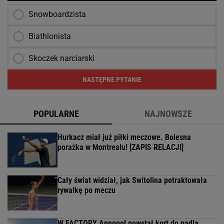
Snowboardzista
Biathlonista
Skoczek narciarski
NASTĘPNE PYTANIE
POPULARNE
NAJNOWSZE
Hurkacz miał już piłki meczowe. Bolesna
porażka w Montrealu! [ZAPIS RELACJI]
Cały świat widział, jak Switolina potraktowała
rywalkę po meczu
W FACTORY Annopol powstał kort do padla.