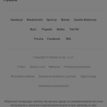
Pływanie
Gazeta.pl
Wiadomości
Sport.pl
Biznes
Gazeta Wyborcza
Buzz
Pogoda
Wideo
Tok.FM
Poczta
Facebook
RSS
Copyright © Gazeta.pl sp. z o.o.
O Nas
Staże u nas
Reklama
Polityka prywatności
Wszystkie artykuły
Zasady korzystania z portalu
Zgłoś uwagi
Ustawienia prywatności
Właściciel niniejszego serwisu nie wyraża zgody na zwielokrotnianie ani inne
korzystanie z utworów rozpowszechnionych w tym serwisie, w celu