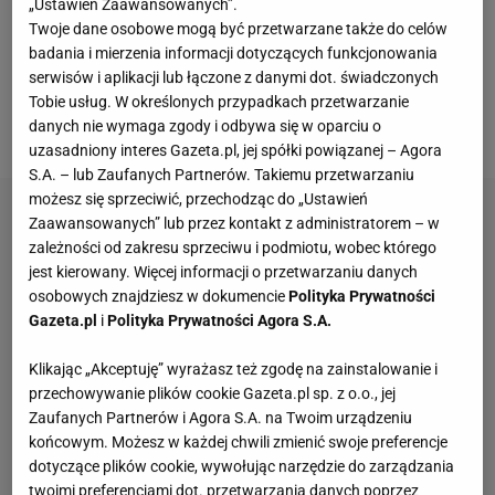
patriota i obywatel Rosji deklaruję, że popieram
„Ustawień Zaawansowanych”.
Twoje dane osobowe mogą być przetwarzane także do celów
naszych chłopców, którzy są w
Ukrainie
. Niech
badania i mierzenia informacji dotyczących funkcjonowania
szczęście i Bóg będą z wami. Czekamy na was w
serwisów i aplikacji lub łączone z danymi dot. świadczonych
domu" - napisał. Niedługo później Zacharow za
Tobie usług. W określonych przypadkach przetwarzanie
danych nie wymaga zgody i odbywa się w oparciu o
masakrę w Kramatorsku obwinił żołnierzy z Ukrainy.
uzasadniony interes Gazeta.pl, jej spółki powiązanej – Agora
S.A. – lub Zaufanych Partnerów. Takiemu przetwarzaniu
możesz się sprzeciwić, przechodząc do „Ustawień
Zaawansowanych” lub przez kontakt z administratorem – w
zależności od zakresu sprzeciwu i podmiotu, wobec którego
jest kierowany. Więcej informacji o przetwarzaniu danych
osobowych znajdziesz w dokumencie
Polityka Prywatności
Gazeta.pl
i
Polityka Prywatności Agora S.A.
Klikając „Akceptuję” wyrażasz też zgodę na zainstalowanie i
przechowywanie plików cookie Gazeta.pl sp. z o.o., jej
Zaufanych Partnerów i Agora S.A. na Twoim urządzeniu
końcowym. Możesz w każdej chwili zmienić swoje preferencje
dotyczące plików cookie, wywołując narzędzie do zarządzania
twoimi preferencjami dot. przetwarzania danych poprzez