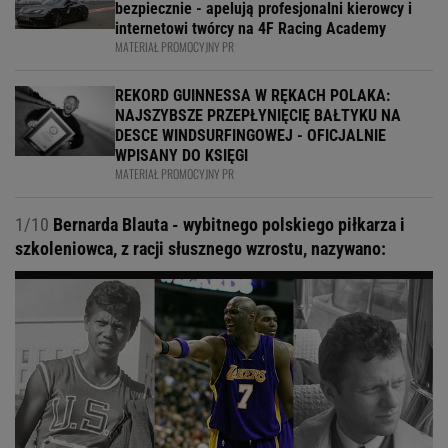
bezpiecznie - apelują profesjonalni kierowcy i
internetowi twórcy na 4F Racing Academy
MATERIAŁ PROMOCYJNY PR
REKORD GUINNESSA W RĘKACH POLAKA:
NAJSZYBSZE PRZEPŁYNIĘCIĘ BAŁTYKU NA
DESCE WINDSURFINGOWEJ - OFICJALNIE
WPISANY DO KSIĘGI
MATERIAŁ PROMOCYJNY PR
1/10
Bernarda Blauta - wybitnego polskiego piłkarza i
szkoleniowca, z racji słusznego wzrostu, nazywano: