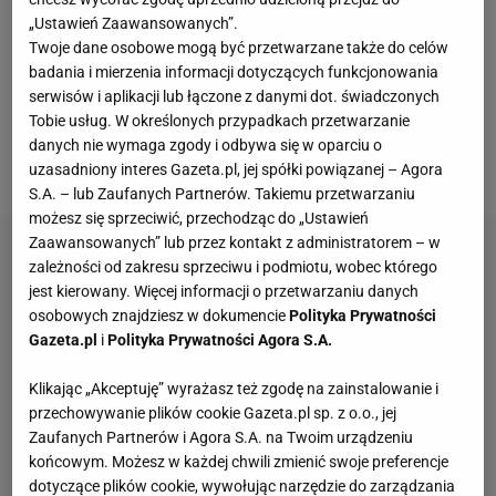
mężczyźni stoją o własnych siłach, bez poważnych
„Ustawień Zaawansowanych”.
ran. Jedynie wokół tułowia Zwonika można było
Twoje dane osobowe mogą być przetwarzane także do celów
dostrzec zawinięty bandaż. Wtedy właśnie rosyjscy
badania i mierzenia informacji dotyczących funkcjonowania
serwisów i aplikacji lub łączone z danymi dot. świadczonych
żołnierze mieli obiecać "zachowanie życia i
Tobie usług. W określonych przypadkach przetwarzanie
przestrzeganie międzynarodowych przepisów
danych nie wymaga zgody i odbywa się w oparciu o
dotyczących traktowania jeńców".
uzasadniony interes Gazeta.pl, jej spółki powiązanej – Agora
S.A. – lub Zaufanych Partnerów. Takiemu przetwarzaniu
możesz się sprzeciwić, przechodząc do „Ustawień
Zaawansowanych” lub przez kontakt z administratorem – w
zależności od zakresu sprzeciwu i podmiotu, wobec którego
jest kierowany. Więcej informacji o przetwarzaniu danych
osobowych znajdziesz w dokumencie
Polityka Prywatności
Gazeta.pl
i
Polityka Prywatności Agora S.A.
Klikając „Akceptuję” wyrażasz też zgodę na zainstalowanie i
przechowywanie plików cookie Gazeta.pl sp. z o.o., jej
Zaufanych Partnerów i Agora S.A. na Twoim urządzeniu
końcowym. Możesz w każdej chwili zmienić swoje preferencje
dotyczące plików cookie, wywołując narzędzie do zarządzania