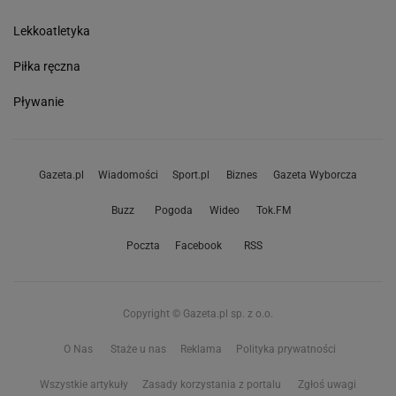
Lekkoatletyka
Piłka ręczna
Pływanie
Gazeta.pl
Wiadomości
Sport.pl
Biznes
Gazeta Wyborcza
Buzz
Pogoda
Wideo
Tok.FM
Poczta
Facebook
RSS
Copyright © Gazeta.pl sp. z o.o.
O Nas
Staże u nas
Reklama
Polityka prywatności
Wszystkie artykuły
Zasady korzystania z portalu
Zgłoś uwagi