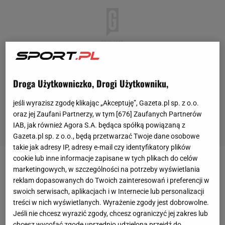
Droga Użytkowniczko, Drogi Użytkowniku,
jeśli wyrazisz zgodę klikając „Akceptuję”, Gazeta.pl sp. z o.o.
oraz jej Zaufani Partnerzy, w tym [
676
] Zaufanych Partnerów
IAB, jak również Agora S.A. będąca spółką powiązaną z
Gazeta.pl sp. z o.o., będą przetwarzać Twoje dane osobowe
takie jak adresy IP, adresy e-mail czy identyfikatory plików
cookie lub inne informacje zapisane w tych plikach do celów
Pierwsze nagranie, na którym widać Daniła Zwonika
marketingowych, w szczególności na potrzeby wyświetlania
reklam dopasowanych do Twoich zainteresowań i preferencji w
powstało 20 lub 22 kwietnia - media nie są zgodne w
swoich serwisach, aplikacjach i w Internecie lub personalizacji
tej kwestii. Oprócz 25-latka zatrzymano jeszcze
treści w nich wyświetlanych. Wyrażenie zgody jest dobrowolne.
czterech innych żołnierzy. Na nagraniu widać, jak
Jeśli nie chcesz wyrazić zgody, chcesz ograniczyć jej zakres lub
chcesz wycofać zgodę uprzednio udzieloną przejdź do