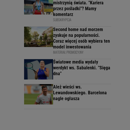
mistrzynią świata. "Kariera
przez pośladki"? Mamy
komentarz
SUBSKRYPCJA
Second home nad morzem
zyskuje na popularności.
Coraz więcej osób wybiera ten
model inwestowania
MATERIAŁ PROMOCYJNY
Światowe media wydały
werdykt ws. Sabalenki. "Sięga
dna"
Ależ wieści ws.
Lewandowskiego. Barcelona
nagle ogłasza