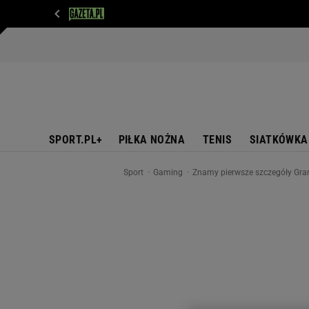
WIADOMOŚCI
NEXT
SPORT
PLOTEK
D
SPORT.PL+
PIŁKA NOŻNA
TENIS
SIATKÓWKA
Sport
Gaming
Znamy pierwsze szczegóły Gran