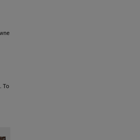
ewne
. To