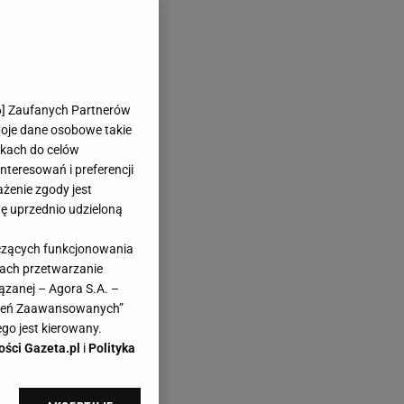
6
] Zaufanych Partnerów
woje dane osobowe takie
likach do celów
teresowań i preferencji
ażenie zgody jest
dę uprzednio udzieloną
yczących funkcjonowania
kach przetwarzanie
ązanej – Agora S.A. –
awień Zaawansowanych”
go jest kierowany.
ości Gazeta.pl
i
Polityka