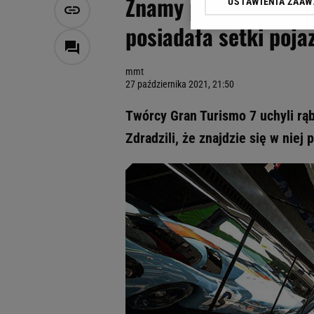
Znamy pierwsze szcz
USTAWIENIA ZAA
Klikając „Akceptuję” wyra
Zaufanych Partnerów i A
posiadała setki poja
dotyczące plików cookie,
odnośnik „Ustawienia pr
plików cookie możliwa je
mmt
27 października 2021, 21:50
My, nasi Zaufani Partne
Użycie dokładnych danych
Twórcy Gran Turismo 7 uchyli rąb
Przechowywanie informacji
Zdradzili, że znajdzie się w nie
badnie odbiorców i uleps