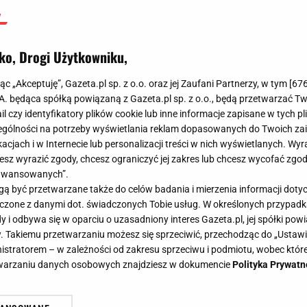
ko, Drogi Użytkowniku,
jąc „Akceptuję”, Gazeta.pl sp. z o.o. oraz jej Zaufani Partnerzy, w tym [
67
.A. będąca spółką powiązaną z Gazeta.pl sp. z o.o., będą przetwarzać T
ail czy identyfikatory plików cookie lub inne informacje zapisane w tych p
gólności na potrzeby wyświetlania reklam dopasowanych do Twoich zain
acjach i w Internecie lub personalizacji treści w nich wyświetlanych. Wyr
cesz wyrazić zgody, chcesz ograniczyć jej zakres lub chcesz wycofać zgo
aawansowanych”.
 być przetwarzane także do celów badania i mierzenia informacji dot
 łączone z danymi dot. świadczonych Tobie usług. W określonych przypad
i odbywa się w oparciu o uzasadniony interes Gazeta.pl, jej spółki powi
. Takiemu przetwarzaniu możesz się sprzeciwić, przechodząc do „Ust
nistratorem – w zależności od zakresu sprzeciwu i podmiotu, wobec które
etwarzaniu danych osobowych znajdziesz w dokumencie
Polityka Prywatn