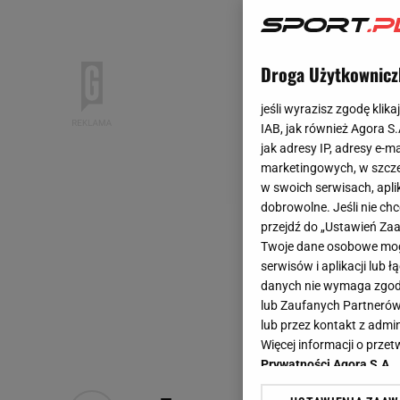
Droga Użytkownicz
jeśli wyrazisz zgodę klika
IAB, jak również Agora S
jak adresy IP, adresy e-m
marketingowych, w szcze
w swoich serwisach, aplik
dobrowolne. Jeśli nie ch
przejdź do „Ustawień Z
Twoje dane osobowe mogą
serwisów i aplikacji lub
danych nie wymaga zgody 
lub Zaufanych Partnerów
lub przez kontakt z admi
Więcej informacji o prz
Prywatności Agora S.A.