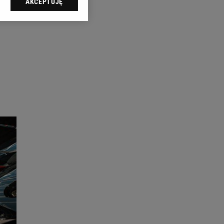
AKCEPTUJĘ
l sp. z o.o., jej
ić swoje preferencje
arzania danych poprzez
ych”. Zmiana ustawień
ach:
 celów identyfikacji.
omiar reklam i treści,