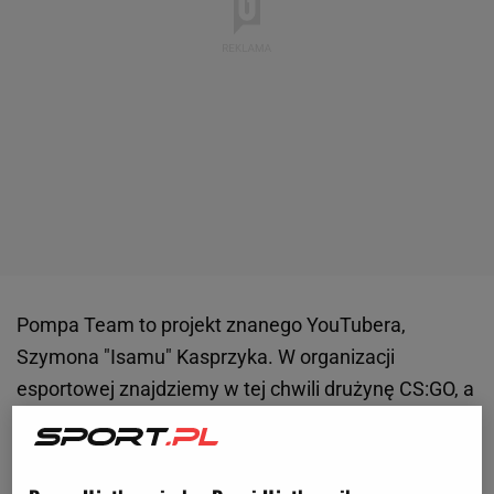
Pompa Team to projekt znanego YouTubera,
Szymona "Isamu" Kasprzyka. W organizacji
esportowej znajdziemy w tej chwili drużynę CS:GO, a
do niedawna jej barwy reprezentował również
zespół League of Legends, który grał w fazie
grupowej prestiżowego europejskiego turnieju EU