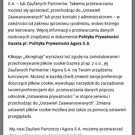
S.A. – lub Zaufanych Partnerów. Takiemu przetwarzaniu
możesz się sprzeciwić, przechodząc do „Ustawień
Zaawansowanych” lub przez kontakt z administratorem – w
zależności od zakresu sprzeciwu i podmiotu, wobec którego
jest kierowany. Więcej informacji o przetwarzaniu danych
osobowych znajdziesz w dokumencie
Polityka Prywatności
Gazeta.pl
i
Polityka Prywatności Agora S.A.
Klikając „Akceptuję” wyrażasz też zgodę na zainstalowanie i
przechowywanie plików cookie Gazeta.pl sp. z o.o., jej
Zaufanych Partnerów i Agora S.A. na Twoim urządzeniu
końcowym. Możesz w każdej chwili zmienić swoje preferencje
dotyczące plików cookie, wywołując narzędzie do zarządzania
twoimi preferencjami dot. przetwarzania danych poprzez
odnośnik „Ustawienia prywatności ” w stopce serwisu i
przechodząc do „Ustawień Zaawansowanych”. Zmiana
ustawień plików cookie możliwa jest także za pomocą ustawień
Zobacz wideo
przeglądarki.
My, nasi Zaufani Partnerzy i Agora S.A. możemy przetwarzać
Od zera do wygranej mapy