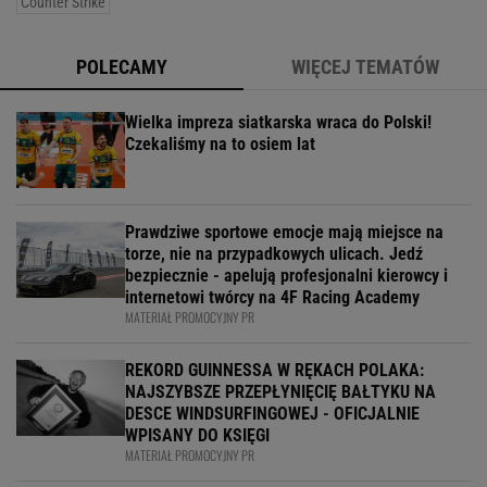
Counter Strike
POLECAMY
WIĘCEJ TEMATÓW
Wielka impreza siatkarska wraca do Polski!
Czekaliśmy na to osiem lat
Prawdziwe sportowe emocje mają miejsce na
torze, nie na przypadkowych ulicach. Jedź
bezpiecznie - apelują profesjonalni kierowcy i
internetowi twórcy na 4F Racing Academy
MATERIAŁ PROMOCYJNY PR
REKORD GUINNESSA W RĘKACH POLAKA:
NAJSZYBSZE PRZEPŁYNIĘCIĘ BAŁTYKU NA
DESCE WINDSURFINGOWEJ - OFICJALNIE
WPISANY DO KSIĘGI
MATERIAŁ PROMOCYJNY PR