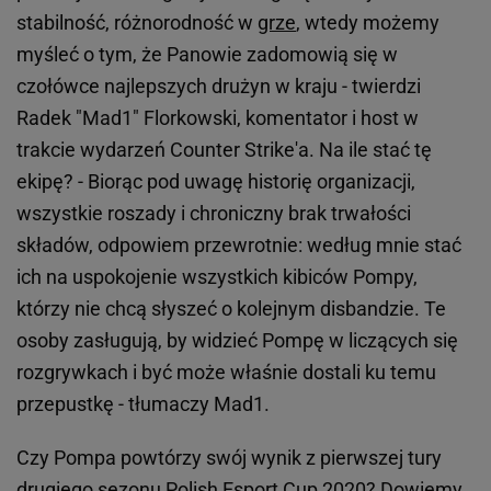
stabilność, różnorodność w
grze
, wtedy możemy
myśleć o tym, że Panowie zadomowią się w
czołówce najlepszych drużyn w kraju - twierdzi
Radek "Mad1" Florkowski, komentator i host w
trakcie wydarzeń Counter Strike'a. Na ile stać tę
ekipę? - Biorąc pod uwagę historię organizacji,
wszystkie roszady i chroniczny brak trwałości
składów, odpowiem przewrotnie: według mnie stać
ich na uspokojenie wszystkich kibiców Pompy,
którzy nie chcą słyszeć o kolejnym disbandzie. Te
osoby zasługują, by widzieć Pompę w liczących się
rozgrywkach i być może właśnie dostali ku temu
przepustkę - tłumaczy Mad1.
Czy Pompa powtórzy swój wynik z pierwszej tury
drugiego sezonu Polish Esport Cup 2020? Dowiemy