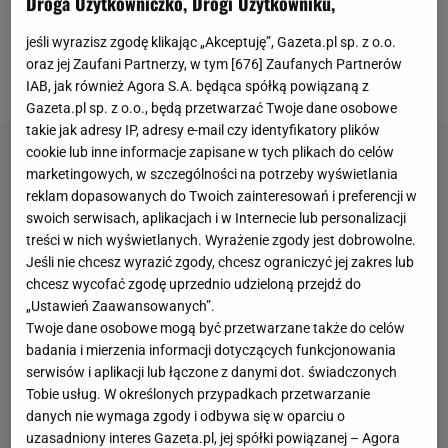
Droga Użytkowniczko, Drogi Użytkowniku,
Masters. Teraz wszystkie oczy zwrócone są na
jeśli wyrazisz zgodę klikając „Akceptuję”, Gazeta.pl sp. z o.o.
ekipę Counter Strike'a, która powoli odzyskuje
oraz jej Zaufani Partnerzy, w tym [
676
] Zaufanych Partnerów
szacunek na esportowej scenie.
IAB, jak również Agora S.A. będąca spółką powiązaną z
Gazeta.pl sp. z o.o., będą przetwarzać Twoje dane osobowe
takie jak adresy IP, adresy e-mail czy identyfikatory plików
cookie lub inne informacje zapisane w tych plikach do celów
marketingowych, w szczególności na potrzeby wyświetlania
reklam dopasowanych do Twoich zainteresowań i preferencji w
swoich serwisach, aplikacjach i w Internecie lub personalizacji
treści w nich wyświetlanych. Wyrażenie zgody jest dobrowolne.
Jeśli nie chcesz wyrazić zgody, chcesz ograniczyć jej zakres lub
chcesz wycofać zgodę uprzednio udzieloną przejdź do
„Ustawień Zaawansowanych”.
Twoje dane osobowe mogą być przetwarzane także do celów
badania i mierzenia informacji dotyczących funkcjonowania
serwisów i aplikacji lub łączone z danymi dot. świadczonych
Tobie usług. W określonych przypadkach przetwarzanie
danych nie wymaga zgody i odbywa się w oparciu o
uzasadniony interes Gazeta.pl, jej spółki powiązanej – Agora