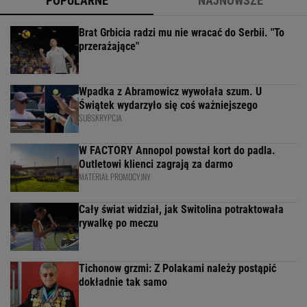
POPULARNE
NAJNOWSZE
Brat Grbicia radzi mu nie wracać do Serbii. "To
przerażające"
Wpadka z Abramowicz wywołała szum. U
Świątek wydarzyło się coś ważniejszego
SUBSKRYPCJA
W FACTORY Annopol powstał kort do padla.
Outletowi klienci zagrają za darmo
MATERIAŁ PROMOCYJNY
Cały świat widział, jak Switolina potraktowała
rywalkę po meczu
Tichonow grzmi: Z Polakami należy postąpić
dokładnie tak samo