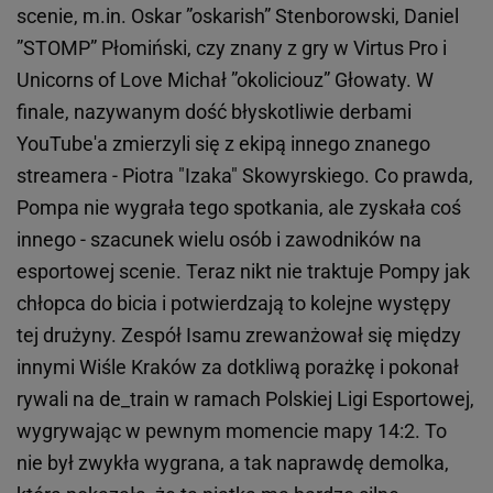
scenie, m.in. Oskar ”oskarish” Stenborowski, Daniel
”STOMP” Płomiński, czy znany z gry w Virtus Pro i
Unicorns of Love Michał ”okoliciouz” Głowaty. W
finale, nazywanym dość błyskotliwie derbami
YouTube'a zmierzyli się z ekipą innego znanego
streamera - Piotra "Izaka" Skowyrskiego. Co prawda,
Pompa nie wygrała tego spotkania, ale zyskała coś
innego - szacunek wielu osób i zawodników na
esportowej scenie. Teraz nikt nie traktuje Pompy jak
chłopca do bicia i potwierdzają to kolejne występy
tej drużyny. Zespół Isamu zrewanżował się między
innymi Wiśle Kraków za dotkliwą porażkę i pokonał
rywali na de_train w ramach Polskiej Ligi Esportowej,
wygrywając w pewnym momencie mapy 14:2. To
nie był zwykła wygrana, a tak naprawdę demolka,