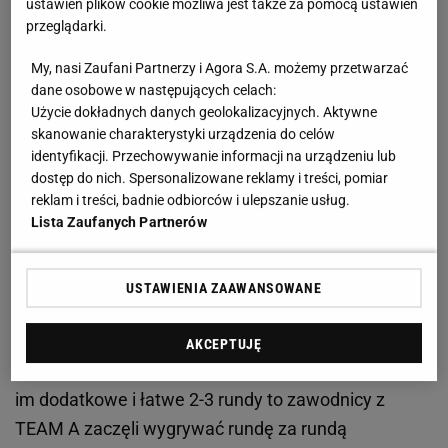
składu był Michał "okoliciouz" Głowaty występujący
ustawień plików cookie możliwa jest także za pomocą ustawień
przeglądarki.
wcześniej m.in. w Virtus Pro i Unicorns of Love oraz
młody polski talent - RiSeL.
My, nasi Zaufani Partnerzy i Agora S.A. możemy przetwarzać
dane osobowe w następujących celach:
Mecz zaczął się tak jak się można było tego
Użycie dokładnych danych geolokalizacyjnych. Aktywne
skanowanie charakterystyki urządzenia do celów
spodziewać – totalna dominacja graczy
identyfikacji. Przechowywanie informacji na urządzeniu lub
FARMINGSIM20, którzy bawili się grą.
dostęp do nich. Spersonalizowane reklamy i treści, pomiar
Niespodziewanie po kilku rundach drużyna TEAM A
reklam i treści, badnie odbiorców i ulepszanie usług.
Lista Zaufanych Partnerów
zaczęła odrabiać straty. Pierwsza połowa na mapie
NUKE, gdzie teoretycznie łatwiejszą stroną są
antyterroryści, zakończyła się zaledwie
USTAWIENIA ZAAWANSOWANE
jednopunktowym prowadzeniem FARMINGSIM20
(8:7). Po zmianie stron mimo, iż runda pistoletowa
AKCEPTUJĘ
wpadła na konto drużyny STOMPA, co powinno dać
im dodatkowe i łatwe 2-3 rundy to zawodnicy z
TEAM A zaczęli wygrywać rundę za rundą