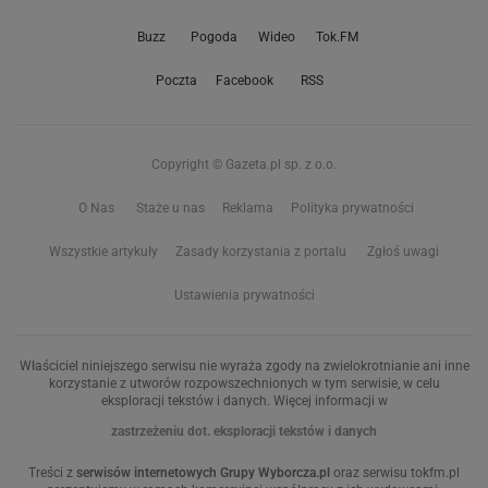
Buzz
Pogoda
Wideo
Tok.FM
Poczta
Facebook
RSS
Copyright © Gazeta.pl sp. z o.o.
O Nas
Staże u nas
Reklama
Polityka prywatności
Wszystkie artykuły
Zasady korzystania z portalu
Zgłoś uwagi
Ustawienia prywatności
Właściciel niniejszego serwisu nie wyraża zgody na zwielokrotnianie ani inne
korzystanie z utworów rozpowszechnionych w tym serwisie, w celu
eksploracji tekstów i danych. Więcej informacji w
zastrzeżeniu dot. eksploracji tekstów i danych
Treści z
serwisów internetowych Grupy Wyborcza.pl
oraz serwisu tokfm.pl