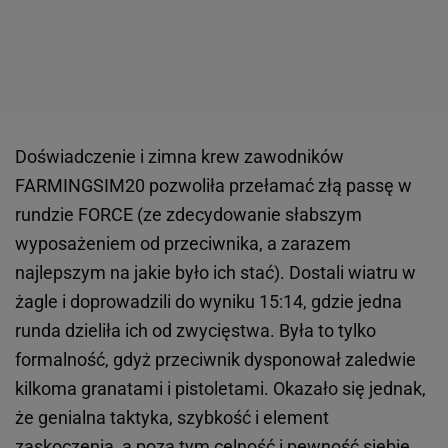
Doświadczenie i zimna krew zawodników
FARMINGSIM20 pozwoliła przełamać złą passę w
rundzie FORCE (ze zdecydowanie słabszym
wyposażeniem od przeciwnika, a zarazem
najlepszym na jakie było ich stać). Dostali wiatru w
żagle i doprowadzili do wyniku 15:14, gdzie jedna
runda dzieliła ich od zwycięstwa. Była to tylko
formalność, gdyż przeciwnik dysponował zaledwie
kilkoma granatami i pistoletami. Okazało się jednak,
że genialna taktyka, szybkość i element
zaskoczenia, a poza tym celność i pewność siebie