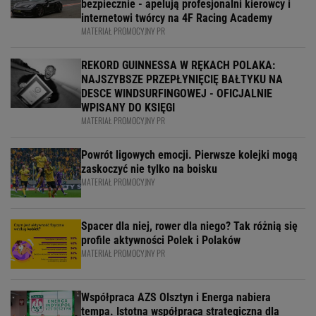
bezpiecznie - apelują profesjonalni kierowcy i
internetowi twórcy na 4F Racing Academy
MATERIAŁ PROMOCYJNY PR
REKORD GUINNESSA W RĘKACH POLAKA:
NAJSZYBSZE PRZEPŁYNIĘCIĘ BAŁTYKU NA
DESCE WINDSURFINGOWEJ - OFICJALNIE
WPISANY DO KSIĘGI
MATERIAŁ PROMOCYJNY PR
Powrót ligowych emocji. Pierwsze kolejki mogą
zaskoczyć nie tylko na boisku
MATERIAŁ PROMOCYJNY
Spacer dla niej, rower dla niego? Tak różnią się
profile aktywności Polek i Polaków
MATERIAŁ PROMOCYJNY PR
Współpraca AZS Olsztyn i Energa nabiera
tempa. Istotna współpraca strategiczna dla