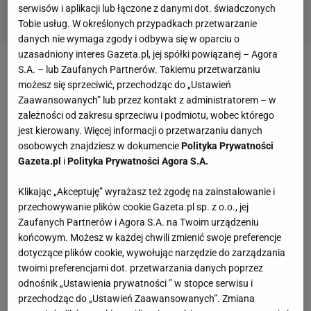
serwisów i aplikacji lub łączone z danymi dot. świadczonych
Tobie usług. W określonych przypadkach przetwarzanie
danych nie wymaga zgody i odbywa się w oparciu o
uzasadniony interes Gazeta.pl, jej spółki powiązanej – Agora
S.A. – lub Zaufanych Partnerów. Takiemu przetwarzaniu
Zobacz wideo
możesz się sprzeciwić, przechodząc do „Ustawień
Zaawansowanych” lub przez kontakt z administratorem – w
Znani zawodnicy stanęli do walki
zależności od zakresu sprzeciwu i podmiotu, wobec którego
jest kierowany. Więcej informacji o przetwarzaniu danych
osobowych znajdziesz w dokumencie
Polityka Prywatności
Perłą w
koronie
piątkowej rywalizacji było starcie
Gazeta.pl
i
Polityka Prywatności Agora S.A.
niczym Dawida z Goliatem czyli TEAM A z kryjącymi
się pod nazwą FARMINGSIM20, niezwykle
Klikając „Akceptuję” wyrażasz też zgodę na zainstalowanie i
przechowywanie plików cookie Gazeta.pl sp. z o.o., jej
doświadczonymi zawodnikami w składzie: Oskar
Zaufanych Partnerów i Agora S.A. na Twoim urządzeniu
"Oskarish" Stenborowski, Michał "mono"
końcowym. Możesz w każdej chwili zmienić swoje preferencje
Gabszewski, Daniel "STOMP" Płomiński – grali oni w
dotyczące plików cookie, wywołując narzędzie do zarządzania
twoimi preferencjami dot. przetwarzania danych poprzez
wielu profesjonalnych drużynach m.in. x-kom AGO,
odnośnik „Ustawienia prywatności ” w stopce serwisu i
Illuminar Gaming czy Izako Boars. Uzupełnieniem
przechodząc do „Ustawień Zaawansowanych”. Zmiana