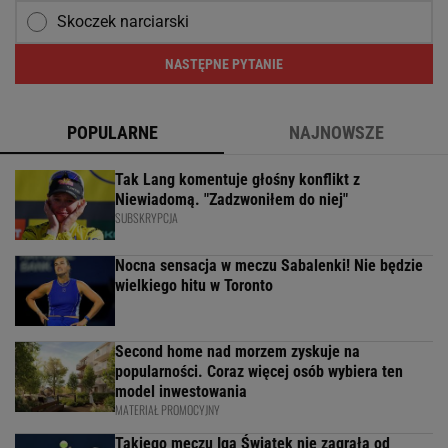
Skoczek narciarski
NASTĘPNE PYTANIE
POPULARNE
NAJNOWSZE
Tak Lang komentuje głośny konflikt z
Niewiadomą. "Zadzwoniłem do niej"
SUBSKRYPCJA
Nocna sensacja w meczu Sabalenki! Nie będzie
wielkiego hitu w Toronto
Second home nad morzem zyskuje na
popularności. Coraz więcej osób wybiera ten
model inwestowania
MATERIAŁ PROMOCYJNY
Takiego meczu Iga Świątek nie zagrała od