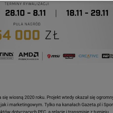
 wywołując narzędzie do zarządzania twoimi preferencjami dot. przetw
ywatności ” w stopce serwisu i przechodząc do „Ustawień Zaawansowan
st także za pomocą ustawień przeglądarki.
rzy i Agora S.A. możemy przetwarzać dane osobowe w następujących cel
 geolokalizacyjnych. Aktywne skanowanie charakterystyki urządzenia do
 na urządzeniu lub dostęp do nich. Spersonalizowane reklamy i treści, p
zanie usług.
Lista Zaufanych Partnerów
 się wiosną 2020 roku. Projekt wtedy okazał się ogrom
k i marketingowym. Tylko na kanałach Gazeta.pl i Sport
taktów dotyczących PEC, a relacje i
transmisje
z turnieju