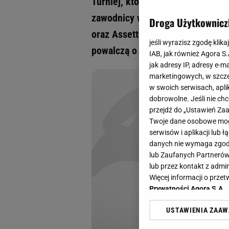
Turniej, który podbił serca wiel
zawodnicy wrócą do gry w trzech
Droga Użytkownicz
oraz Assetto Corsa. W turnieju p
jeśli wyrazisz zgodę klika
powalczą o łączną pulę 54 tysięc
IAB, jak również Agora S
jak adresy IP, adresy e-m
marketingowych, w szcze
w swoich serwisach, aplik
dobrowolne. Jeśli nie ch
przejdź do „Ustawień Z
Twoje dane osobowe mogą
serwisów i aplikacji lub
danych nie wymaga zgody 
lub Zaufanych Partnerów
lub przez kontakt z admi
Więcej informacji o prz
Prywatności Agora S.A.
USTAWIENIA ZAA
Klikając „Akceptuję” wyra
Zaufanych Partnerów i A