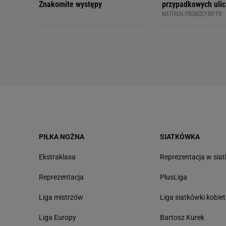
Znakomite występy
przypadkowych ulic
MATERIAŁ PROMOCYJNY PR
bezpiecznie - apelu
profesjonalni kiero
internetowi twórcy
Academy
PIŁKA NOŻNA
SIATKÓWKA
Ekstraklasa
Reprezentacja w sia
Reprezentacja
PlusLiga
Liga mistrzów
Liga siatkówki kobiet
Liga Europy
Bartosz Kurek