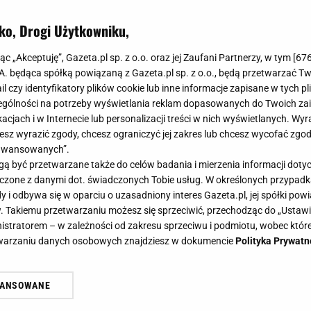
u fanów esportu powraca. Już w najbliższych dniach
 tytułach - Counter Strike: Global Offensive, VALORANT
ko, Drogi Użytkowniku,
od patronatem Actina PACT oraz Sport.pl uczestnicy
jąc „Akceptuję”, Gazeta.pl sp. z o.o. oraz jej Zaufani Partnerzy, w tym [
67
y złotych.
.A. będąca spółką powiązaną z Gazeta.pl sp. z o.o., będą przetwarzać T
ail czy identyfikatory plików cookie lub inne informacje zapisane w tych p
gólności na potrzeby wyświetlania reklam dopasowanych do Twoich zain
acjach i w Internecie lub personalizacji treści w nich wyświetlanych. Wyr
cesz wyrazić zgody, chcesz ograniczyć jej zakres lub chcesz wycofać zgo
aawansowanych”.
 być przetwarzane także do celów badania i mierzenia informacji dot
 łączone z danymi dot. świadczonych Tobie usług. W określonych przypad
i odbywa się w oparciu o uzasadniony interes Gazeta.pl, jej spółki powi
. Takiemu przetwarzaniu możesz się sprzeciwić, przechodząc do „Ust
nistratorem – w zależności od zakresu sprzeciwu i podmiotu, wobec które
etwarzaniu danych osobowych znajdziesz w dokumencie
Polityka Prywatn
WANSOWANE
żasz też zgodę na zainstalowanie i przechowywanie plików cookie Gazeta.p
gora S.A. na Twoim urządzeniu końcowym. Możesz w każdej chwili zmien