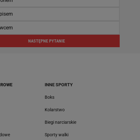
ronem
pisem
owcem
NASTĘPNE PYTANIE
OROWE
INNE SPORTY
Boks
Kolarstwo
Biegi narciarskie
odowe
Sporty walki