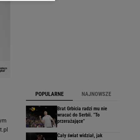
arzania danych poprzez
ych”. Zmiana ustawień
ach:
 celów identyfikacji.
omiar reklam i treści,
POPULARNE
NAJNOWSZE
Brat Grbicia radzi mu nie
wracać do Serbii. "To
nym
przerażające"
.pl
Cały świat widział, jak