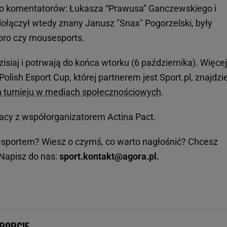
 do komentatorów: Łukasza “Prawusa” Ganczewskiego i
łączył wtedy znany Janusz "Snax" Pogorzelski, były
pro czy mousesports.
isiaj i potrwają do końca wtorku (6 października). Więcej
 Polish Esport Cup, której partnerem jest Sport.pl, znajdzi
ch turnieju w mediach społecznościowych
.
acy z współorganizatorem Actina Pact.
sportem? Wiesz o czymś, co warto nagłośnić? Chcesz
Napisz do nas:
sport.kontakt@agora.pl.