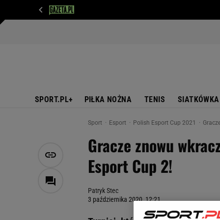
WIADOMOŚCI
NEXT
SPORT
PLOTEK
D
SPORT.PL+
PIŁKA NOŻNA
TENIS
SIATKÓWKA
Sport
Esport
Polish Esport Cup 2021
Gracze
Gracze znowu wkracz
Esport Cup 2!
Patryk Stec
3 października 2020, 12:21