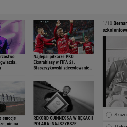
1/10
Bernar
szkoleniowc
trzostwo
Najlepsi piłkarze PKO
 gwiazda.
Ekstraklasy w FIFA 21.
a
Błaszczykowski zdecydowanie
na czele!
Szczu
e emocje
REKORD GUINNESSA W RĘKACH
ze, nie na
POLAKA: NAJSZYBSZE