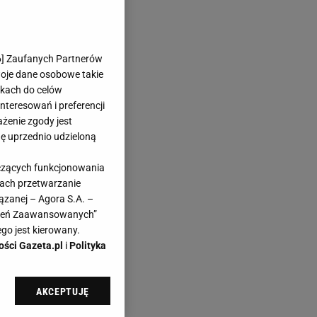
6
] Zaufanych Partnerów
woje dane osobowe takie
likach do celów
teresowań i preferencji
ażenie zgody jest
dę uprzednio udzieloną
yczących funkcjonowania
kach przetwarzanie
ązanej – Agora S.A. –
awień Zaawansowanych”
go jest kierowany.
ości Gazeta.pl
i
Polityka
AKCEPTUJĘ
l sp. z o.o., jej
ić swoje preferencje