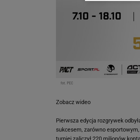
dotyczące plików cookie,
odnośnik „Ustawienia pr
plików cookie możliwa je
My, nasi Zaufani Partne
Użycie dokładnych danych
Przechowywanie informacji
badnie odbiorców i uleps
fot. PEC
Zobacz wideo
Pierwsza edycja rozgrywek odbyła
sukcesem, zarówno esportowym, ja
turniej zaliczył 220 milionów kon