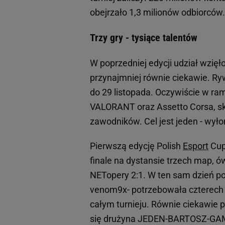
obejrzało 1,3 milionów odbiorców.
Trzy gry - tysiące talentów
W poprzedniej edycji udział wzię
przynajmniej równie ciekawie. Ryw
do 29 listopada. Oczywiście w ra
VALORANT oraz Assetto Corsa, sk
zawodników. Cel jest jeden - wyło
Pierwszą edycję Polish
Esport
Cup
finale na dystansie trzech map,
NETopery 2:1. W ten sam dzień po
venom9x- potrzebowała czterech 
całym turnieju. Równie ciekawie p
się drużyna JEDEN-BARTOSZ-GAMIN