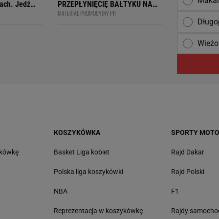
Maka
ach. Jedź
PRZEPŁYNIĘCIĘ BAŁTYKU NA
MATERIAŁ PROMOCYJNY PR
ją
DESCE WINDSURFINGOWEJ -
Długo
wcy i
OFICJALNIE WPISANY DO
 na 4F Racing
KSIĘGI
Wież
KOSZYKÓWKA
SPORTY MOT
tkówkę
Basket Liga kobiet
Rajd Dakar
Polska liga koszykówki
Rajd Polski
NBA
F1
Reprezentacja w koszykówkę
Rajdy samoch