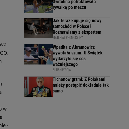
Switolina potraktowała
rywalkę po meczu
Jak teraz kupuje się nowy
samochód w Polsce?
Rozmawiamy z ekspertem
MATERIAŁ PROMOCYJNY
rwa
Wpadka z Abramowicz
:GO,
wywołała szum. U Świątek
wydarzyło się coś
h
ważniejszego
SUBSKRYPCJA
Tichonow grzmi: Z Polakami
m
należy postąpić dokładnie tak
samo
a
o w
ła
ie -