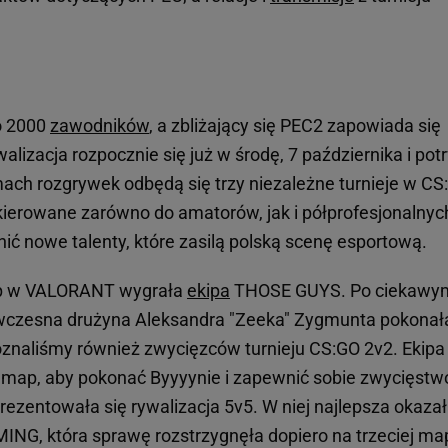
ło 2000
zawodników
, a zbliżający się PEC2 zapowiada się
alizacja rozpocznie się już w środę, 7 października i pot
mach rozgrywek odbędą się trzy niezależne turnieje w CS
ierowane zarówno do amatorów, jak i półprofesjonalnyc
nić nowe talenty, które zasilą polską scenę esportową.
 w VALORANT wygrała
ekipa
THOSE GUYS. Po ciekawy
 ówczesna drużyna Aleksandra "Zeeka" Zygmunta pokonał
znaliśmy również zwycięzców turnieju CS:GO 2v2. Ekipa
map, aby pokonać Byyyynie i zapewnić sobie zwycięstw
rezentowała się rywalizacja 5v5. W niej najlepsza okaza
G, która sprawę rozstrzygnęła dopiero na trzeciej map