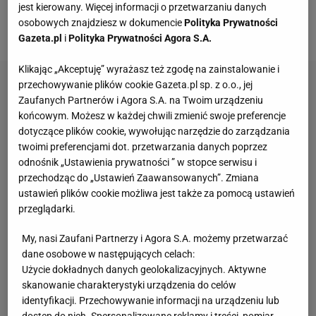
najnowszej produkcji Riot Games -
VALORANT
oraz
jest kierowany. Więcej informacji o przetwarzaniu danych
osobowych znajdziesz w dokumencie
Polityka Prywatności
w Counter Strike: Global Offensive.
Gazeta.pl
i
Polityka Prywatności Agora S.A.
Klikając „Akceptuję” wyrażasz też zgodę na zainstalowanie i
przechowywanie plików cookie Gazeta.pl sp. z o.o., jej
Zaufanych Partnerów i Agora S.A. na Twoim urządzeniu
końcowym. Możesz w każdej chwili zmienić swoje preferencje
dotyczące plików cookie, wywołując narzędzie do zarządzania
twoimi preferencjami dot. przetwarzania danych poprzez
odnośnik „Ustawienia prywatności ” w stopce serwisu i
przechodząc do „Ustawień Zaawansowanych”. Zmiana
ustawień plików cookie możliwa jest także za pomocą ustawień
przeglądarki.
My, nasi Zaufani Partnerzy i Agora S.A. możemy przetwarzać
dane osobowe w następujących celach:
Użycie dokładnych danych geolokalizacyjnych. Aktywne
skanowanie charakterystyki urządzenia do celów
identyfikacji. Przechowywanie informacji na urządzeniu lub