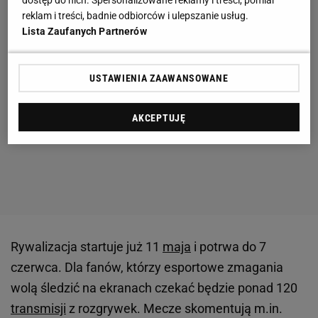
dostęp do nich. Spersonalizowane reklamy i treści, pomiar
reklam i treści, badnie odbiorców i ulepszanie usług.
Lista Zaufanych Partnerów
USTAWIENIA ZAAWANSOWANE
AKCEPTUJĘ
Rywalizacja startuje już 11
maja
i potrwa do 7
czerwca. Dla fanów, którzy esportowe zmagania
wolą śledzić na ekranach czekać będzie ponad 120
transmisji
z rozgrywek. Mecze skomentują m.in.