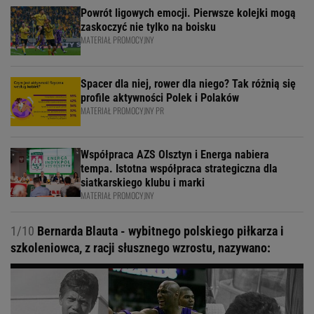
Powrót ligowych emocji. Pierwsze kolejki mogą
zaskoczyć nie tylko na boisku
MATERIAŁ PROMOCYJNY
Spacer dla niej, rower dla niego? Tak różnią się
profile aktywności Polek i Polaków
MATERIAŁ PROMOCYJNY PR
Współpraca AZS Olsztyn i Energa nabiera
tempa. Istotna współpraca strategiczna dla
siatkarskiego klubu i marki
MATERIAŁ PROMOCYJNY
1/10
Bernarda Blauta - wybitnego polskiego piłkarza i
szkoleniowca, z racji słusznego wzrostu, nazywano: