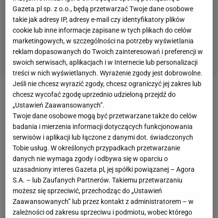
Gazeta.pl sp. z o.o., będą przetwarzać Twoje dane osobowe
takie jak adresy IP, adresy e-mail czy identyfikatory plików
cookie lub inne informacje zapisane w tych plikach do celów
marketingowych, w szczególności na potrzeby wyświetlania
reklam dopasowanych do Twoich zainteresowań i preferencji w
swoich serwisach, aplikacjach i w Internecie lub personalizacji
treści w nich wyświetlanych. Wyrażenie zgody jest dobrowolne.
Jeśli nie chcesz wyrazić zgody, chcesz ograniczyć jej zakres lub
chcesz wycofać zgodę uprzednio udzieloną przejdź do
Zobacz wideo
„Ustawień Zaawansowanych”.
Twoje dane osobowe mogą być przetwarzane także do celów
POLISH
ESPORT
CUP to nowa esportowa inicjatywa
badania i mierzenia informacji dotyczących funkcjonowania
serwisów i aplikacji lub łączone z danymi dot. świadczonych
zorganizowana przez Sport.pl, Actina i PACT.
Turniej
Tobie usług. W określonych przypadkach przetwarzanie
stworzony z myślą o amatorach ma im umilić czas w
danych nie wymaga zgody i odbywa się w oparciu o
trakcie trwających ograniczeń związanych z COVID-
uzasadniony interes Gazeta.pl, jej spółki powiązanej – Agora
S.A. – lub Zaufanych Partnerów. Takiemu przetwarzaniu
19. Uczestnicy zmagań zawalczą o nagrody
możesz się sprzeciwić, przechodząc do „Ustawień
pieniężne i rzeczowe o łącznej wartości 50 tys.
Zaawansowanych” lub przez kontakt z administratorem – w
złotych sprawdzając swoje umiejętności w
zależności od zakresu sprzeciwu i podmiotu, wobec którego