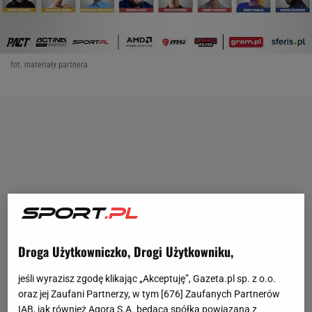
fot. materiały partnera
Droga Użytkowniczko, Drogi Użytkowniku,
jeśli wyrazisz zgodę klikając „Akceptuję”, Gazeta.pl sp. z o.o.
oraz jej Zaufani Partnerzy, w tym [
676
] Zaufanych Partnerów
IAB, jak również Agora S.A. będąca spółką powiązaną z