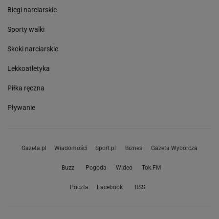
Biegi narciarskie
Sporty walki
Skoki narciarskie
Lekkoatletyka
Piłka ręczna
Pływanie
Gazeta.pl
Wiadomości
Sport.pl
Biznes
Gazeta Wyborcza
Buzz
Pogoda
Wideo
Tok.FM
Poczta
Facebook
RSS