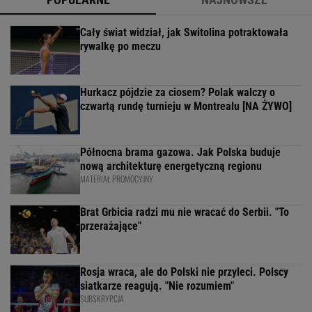
Cały świat widział, jak Switolina potraktowała
rywalkę po meczu
Hurkacz pójdzie za ciosem? Polak walczy o
czwartą rundę turnieju w Montrealu [NA ŻYWO]
Północna brama gazowa. Jak Polska buduje
nową architekturę energetyczną regionu
MATERIAŁ PROMOCYJNY
Brat Grbicia radzi mu nie wracać do Serbii. "To
przerażające"
Rosja wraca, ale do Polski nie przyleci. Polscy
siatkarze reagują. "Nie rozumiem"
SUBSKRYPCJA