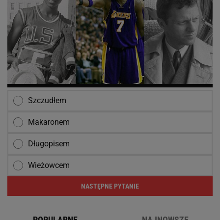
Szczudłem
Makaronem
Długopisem
Wieżowcem
NASTĘPNE PYTANIE
POPULARNE
NAJNOWSZE