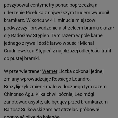
poszybował centymetry ponad poprzeczką a
uderzenie Piceluka z najwyższym trudem wybronił
bramkarz. W końcu w 41. minucie miejscowi
podwyższyli prowadzenie a strzelcem bramki okazał
się Radosław Stępień. Tym razem w pole karne
jednego z rywali dość łatwo wpuścił Michał
Grudniewski, a Stępień z najbliższej odległości trafił
do pustej bramki.
W przerwie trener
Werner
Liczka dokonał jednej
zmiany wprowadzając Rossiego Leandro.
Brazylijczyk zmienił mało widocznego tym razem
Chinonso Agu. Kilka chwil później Leo mógł
zanotować asystę, ale będący przed bramkarzem
Bartosz Sulkowski zamiast strzelać, próbował
dogrywać piłkę do kolegów.