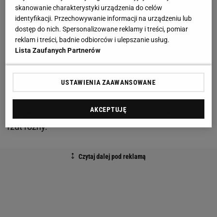
kontratak miejscowych, ale duży w tym udział miała
skanowanie charakterystyki urządzenia do celów
formacja defensywna Zielonych, pozwalając
identyfikacji. Przechowywanie informacji na urządzeniu lub
dostęp do nich. Spersonalizowane reklamy i treści, pomiar
rywalom na przeprowadzenie kilku podań, jeszcze
reklam i treści, badnie odbiorców i ulepszanie usług.
na swojej połowie.
Lista Zaufanych Partnerów
Na pierwszą groźną akcję z wykonaniu radomian
USTAWIENIA ZAAWANSOWANE
trzeba było czekać do 31. minuty, kiedy potężnie zza
pola karnego uderzył Tomasz Lisowski, a golkiper
AKCEPTUJĘ
Wojciech Daniel z problemami wybił futbolówkę na
rzut rożny.