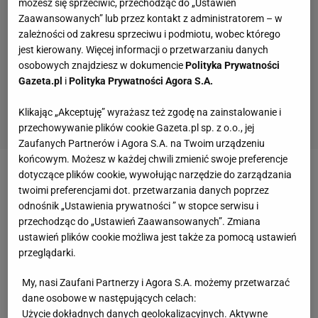
możesz się sprzeciwić, przechodząc do „Ustawień
Zaawansowanych” lub przez kontakt z administratorem – w
zależności od zakresu sprzeciwu i podmiotu, wobec którego
jest kierowany. Więcej informacji o przetwarzaniu danych
osobowych znajdziesz w dokumencie
Polityka Prywatności
Gazeta.pl
i
Polityka Prywatności Agora S.A.
Klikając „Akceptuję” wyrażasz też zgodę na zainstalowanie i
przechowywanie plików cookie Gazeta.pl sp. z o.o., jej
Zaufanych Partnerów i Agora S.A. na Twoim urządzeniu
końcowym. Możesz w każdej chwili zmienić swoje preferencje
dotyczące plików cookie, wywołując narzędzie do zarządzania
Początek pojedynku beniaminka z Zielonymi należał
twoimi preferencjami dot. przetwarzania danych poprzez
jednak do gospodarzy. To oni jako pierwsi zagrozili
odnośnik „Ustawienia prywatności ” w stopce serwisu i
bramce Adriana Szadego. Co prawda w pierwszych
przechodząc do „Ustawień Zaawansowanych”. Zmiana
ustawień plików cookie możliwa jest także za pomocą ustawień
kilku sytuacjach górą był golkiper radomian, ale już w
przeglądarki.
ósmej minucie po raz pierwszy musiał wyciągać
futbolówkę z siatki. Strzelcem gola okazał się Paweł
My, nasi Zaufani Partnerzy i Agora S.A. możemy przetwarzać
dane osobowe w następujących celach:
Picleuk. Napastnik wykończył tym samym szybki
Użycie dokładnych danych geolokalizacyjnych. Aktywne