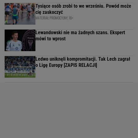
Tysiące osób zrobi to we wrześniu. Powód może
cię zaskoczyć
MATERIAŁ PROMOCYJNY, 18+
Lewandowski nie ma żadnych szans. Ekspert
mówi to wprost
Ledwo uniknęli kompromitacji. Tak Lech zagrał
o Ligę Europy [ZAPIS RELACJI]