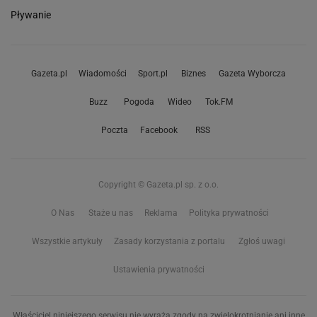
Pływanie
Gazeta.pl
Wiadomości
Sport.pl
Biznes
Gazeta Wyborcza
Buzz
Pogoda
Wideo
Tok.FM
Poczta
Facebook
RSS
Copyright © Gazeta.pl sp. z o.o.
O Nas
Staże u nas
Reklama
Polityka prywatności
Wszystkie artykuły
Zasady korzystania z portalu
Zgłoś uwagi
Ustawienia prywatności
Właściciel niniejszego serwisu nie wyraża zgody na zwielokrotnianie ani inne