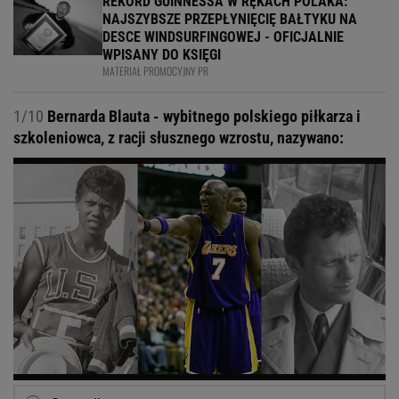
REKORD GUINNESSA W RĘKACH POLAKA:
NAJSZYBSZE PRZEPŁYNIĘCIĘ BAŁTYKU NA
DESCE WINDSURFINGOWEJ - OFICJALNIE
WPISANY DO KSIĘGI
MATERIAŁ PROMOCYJNY PR
1/10
Bernarda Blauta - wybitnego polskiego piłkarza i
szkoleniowca, z racji słusznego wzrostu, nazywano: