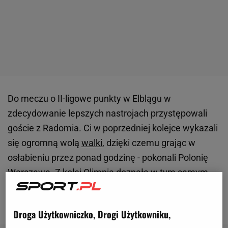
Do meczu o II-ligowe punkty w Elblągu w
zdecydowanie lepszych nastrojach przystępowali
goście z Radomia. Ci w poprzedniej kolejce wykazali
się ogromną wolą
walki
, dzięki czemu grając w
osłabieniu przez ponad godzinę - pokonali Polonię
Warszawa
. Z kolei Olimpia doznała w tym samym
czasie najdotkliwszej porażki w sezonie, ulegając w
Tarnobrzegu Siarce aż 1:4.
Droga Użytkowniczko, Drogi Użytkowniku,