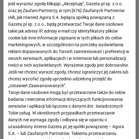
jeśli wyrazisz zgodę klikając „Akceptuję”, Gazeta.pl sp. z o.o.
oraz jej Zaufani Partnerzy, w tym [
676
] Zaufanych Partnerów
IAB, jak również Agora S.A. będąca spółką powiązaną z
Gazeta.pl sp. z o.o., będą przetwarzać Twoje dane osobowe
takie jak adresy IP, adresy e-mail czy identyfikatory plików
cookie lub inne informacje zapisane w tych plikach do celów
marketingowych, w szczególności na potrzeby wyświetlania
reklam dopasowanych do Twoich zainteresowań i preferencji w
swoich serwisach, aplikacjach i w Internecie lub personalizacji
treści w nich wyświetlanych. Wyrażenie zgody jest dobrowolne.
Jeśli nie chcesz wyrazić zgody, chcesz ograniczyć jej zakres lub
chcesz wycofać zgodę uprzednio udzieloną przejdź do
„Ustawień Zaawansowanych”.
Twoje dane osobowe mogą być przetwarzane także do celów
badania i mierzenia informacji dotyczących funkcjonowania
serwisów i aplikacji lub łączone z danymi dot. świadczonych
Tobie usług. W określonych przypadkach przetwarzanie
danych nie wymaga zgody i odbywa się w oparciu o
uzasadniony interes Gazeta.pl, jej spółki powiązanej – Agora
S.A. – lub Zaufanych Partnerów. Takiemu przetwarzaniu