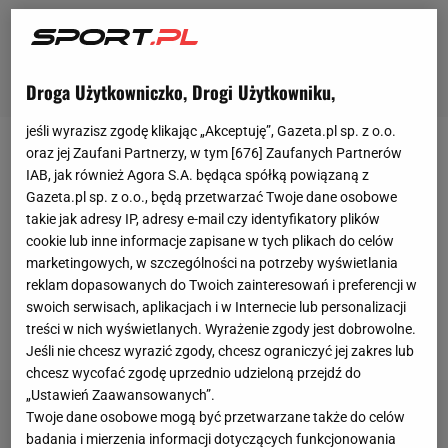
Droga Użytkowniczko, Drogi Użytkowniku,
jeśli wyrazisz zgodę klikając „Akceptuję”, Gazeta.pl sp. z o.o.
oraz jej Zaufani Partnerzy, w tym [
676
] Zaufanych Partnerów
Trenerzy
Stomilu Olsztyn
w sierpniu na obozie w
IAB, jak również Agora S.A. będąca spółką powiązaną z
Wilkasach k. Giżycka przygotowywali do sezonu
Gazeta.pl sp. z o.o., będą przetwarzać Twoje dane osobowe
koszykarzy, którzy przechodzili z kategorii juniora do
takie jak adresy IP, adresy e-mail czy identyfikatory plików
cookie lub inne informacje zapisane w tych plikach do celów
seniora. We wtorek ćwiczyć zaczęli również bardziej
marketingowych, w szczególności na potrzeby wyświetlania
doświadczeni
zawodnicy
. Sportowcy będą trenować
reklam dopasowanych do Twoich zainteresowań i preferencji w
trzy razy w tygodniu na obiektach Ośrodka Sportu i
swoich serwisach, aplikacjach i w Internecie lub personalizacji
treści w nich wyświetlanych. Wyrażenie zgody jest dobrowolne.
Rekreacji, także w siłowni.
Jeśli nie chcesz wyrazić zgody, chcesz ograniczyć jej zakres lub
chcesz wycofać zgodę uprzednio udzieloną przejdź do
„Ustawień Zaawansowanych”.
Twoje dane osobowe mogą być przetwarzane także do celów
badania i mierzenia informacji dotyczących funkcjonowania