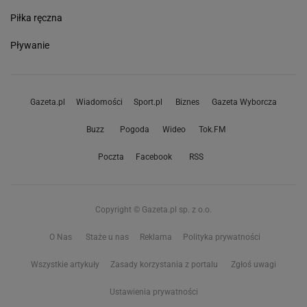
Piłka ręczna
Pływanie
Gazeta.pl
Wiadomości
Sport.pl
Biznes
Gazeta Wyborcza
Buzz
Pogoda
Wideo
Tok.FM
Poczta
Facebook
RSS
Copyright © Gazeta.pl sp. z o.o.
O Nas
Staże u nas
Reklama
Polityka prywatności
Wszystkie artykuły
Zasady korzystania z portalu
Zgłoś uwagi
Ustawienia prywatności