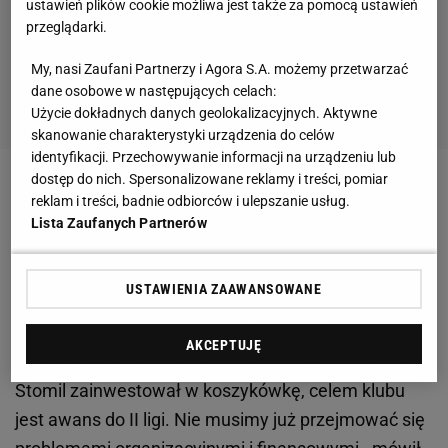
ustawień plików cookie możliwa jest także za pomocą ustawień
przeglądarki.
My, nasi Zaufani Partnerzy i Agora S.A. możemy przetwarzać
dane osobowe w następujących celach:
Użycie dokładnych danych geolokalizacyjnych. Aktywne
skanowanie charakterystyki urządzenia do celów
identyfikacji. Przechowywanie informacji na urządzeniu lub
dostęp do nich. Spersonalizowane reklamy i treści, pomiar
Sekcja koszykówki Stomilu...
reklam i treści, badnie odbiorców i ulepszanie usług.
Lista Zaufanych Partnerów
... powstała na bazie UKS Trójeczka Olsztyn, który w
zeszłym sezonie starał się (odpadł w barażach) o
USTAWIENIA ZAAWANSOWANE
awans do II
ligi
,. Osoby odpowiedzialne za nowy
projekt koszykarski w stolicy Warmii i Mazur, chcą to
AKCEPTUJĘ
osiągnąć poprzez mariaż Trójeczki i Stomilu. - Odkąd
Stomil zainwestował w koszykówkę, celem klubu
jest awans do II ligi. Nie musimy już przejmować się