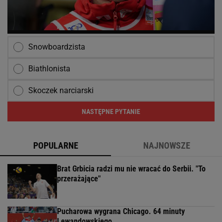
Snowboardzista
Biathlonista
Skoczek narciarski
NASTĘPNE PYTANIE
POPULARNE
NAJNOWSZE
Brat Grbicia radzi mu nie wracać do Serbii. "To
przerażające"
Pucharowa wygrana Chicago. 64 minuty
Lewandowskiego