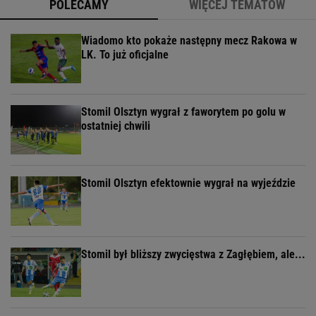
POLECAMY
WIĘCEJ TEMATÓW
Wiadomo kto pokaże następny mecz Rakowa w
LK. To już oficjalne
Stomil Olsztyn wygrał z faworytem po golu w
ostatniej chwili
Stomil Olsztyn efektownie wygrał na wyjeździe
Stomil był bliższy zwycięstwa z Zagłębiem, ale...