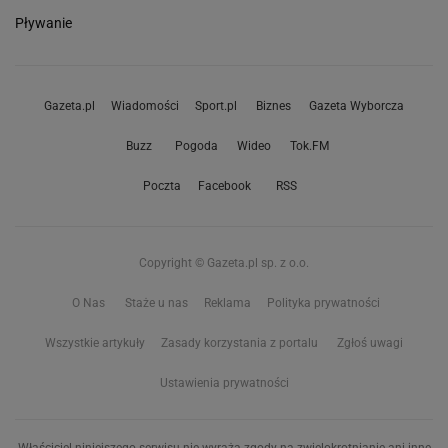
Pływanie
Gazeta.pl
Wiadomości
Sport.pl
Biznes
Gazeta Wyborcza
Buzz
Pogoda
Wideo
Tok.FM
Poczta
Facebook
RSS
Copyright © Gazeta.pl sp. z o.o.
O Nas
Staże u nas
Reklama
Polityka prywatności
Wszystkie artykuły
Zasady korzystania z portalu
Zgłoś uwagi
Ustawienia prywatności