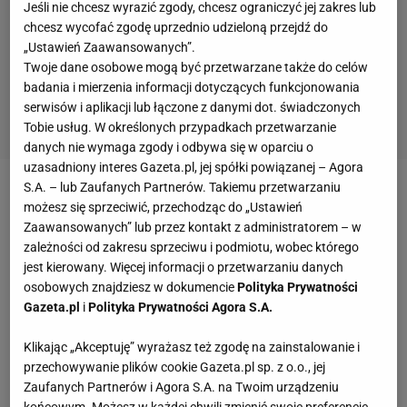
Jeśli nie chcesz wyrazić zgody, chcesz ograniczyć jej zakres lub
chcesz wycofać zgodę uprzednio udzieloną przejdź do
„Ustawień Zaawansowanych”.
Twoje dane osobowe mogą być przetwarzane także do celów
badania i mierzenia informacji dotyczących funkcjonowania
serwisów i aplikacji lub łączone z danymi dot. świadczonych
Tobie usług. W określonych przypadkach przetwarzanie
danych nie wymaga zgody i odbywa się w oparciu o
uzasadniony interes Gazeta.pl, jej spółki powiązanej – Agora
S.A. – lub Zaufanych Partnerów. Takiemu przetwarzaniu
W czwartek Polacy przegrali 0:2 z trzecim deblem na
możesz się sprzeciwić, przechodząc do „Ustawień
świecie - Koreańczykami Gi Jung Kim/Sa Rang Kim,
Zaawansowanych” lub przez kontakt z administratorem – w
zależności od zakresu sprzeciwu i podmiotu, wobec którego
w
piątek
nie dali rady wicemistrzom olimpijskim z
jest kierowany. Więcej informacji o przetwarzaniu danych
Londynu - duńskiej parze Mathias Boe/Carsten
osobowych znajdziesz w dokumencie
Polityka Prywatności
Mogensen. Polacy obie partie przegrali 17:21 i całe
Gazeta.pl
i
Polityka Prywatności Agora S.A.
spotkanie 0:2. Po porażce z Duńczykami mają już
Klikając „Akceptuję” wyrażasz też zgodę na zainstalowanie i
bardzo małą szansę na awans do ćwierćfinału. W
przechowywanie plików cookie Gazeta.pl sp. z o.o., jej
ostatnim spotkaniu grupowym nasz debel zagra
Zaufanych Partnerów i Agora S.A. na Twoim urządzeniu