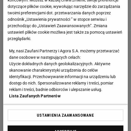
końcowym. Możesz w każdej chwili zmienić swoje preferencje
(sobota, godz. 20.30) z parą z
Anglii
Marcus
dotyczące plików cookie, wywołując narzędzie do zarządzania
Ellis/Chris Langridge, która ma na swym koncie
twoimi preferencjami dot. przetwarzania danych poprzez
wygraną i porażkę.
odnośnik „Ustawienia prywatności ” w stopce serwisu i
przechodząc do „Ustawień Zaawansowanych”. Zmiana
ustawień plików cookie możliwa jest także za pomocą ustawień
przeglądarki.
My, nasi Zaufani Partnerzy i Agora S.A. możemy przetwarzać
dane osobowe w następujących celach:
Użycie dokładnych danych geolokalizacyjnych. Aktywne
skanowanie charakterystyki urządzenia do celów
identyfikacji. Przechowywanie informacji na urządzeniu lub
dostęp do nich. Spersonalizowane reklamy i treści, pomiar
reklam i treści, badnie odbiorców i ulepszanie usług.
Lista Zaufanych Partnerów
USTAWIENIA ZAAWANSOWANE