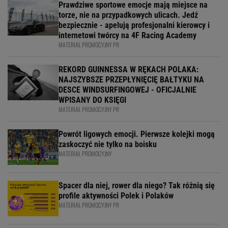
Prawdziwe sportowe emocje mają miejsce na
torze, nie na przypadkowych ulicach. Jedź
bezpiecznie - apelują profesjonalni kierowcy i
internetowi twórcy na 4F Racing Academy
MATERIAŁ PROMOCYJNY PR
REKORD GUINNESSA W RĘKACH POLAKA:
NAJSZYBSZE PRZEPŁYNIĘCIĘ BAŁTYKU NA
DESCE WINDSURFINGOWEJ - OFICJALNIE
WPISANY DO KSIĘGI
MATERIAŁ PROMOCYJNY PR
Powrót ligowych emocji. Pierwsze kolejki mogą
zaskoczyć nie tylko na boisku
MATERIAŁ PROMOCYJNY
Spacer dla niej, rower dla niego? Tak różnią się
profile aktywności Polek i Polaków
MATERIAŁ PROMOCYJNY PR