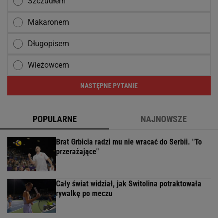
Szczudłem
Makaronem
Długopisem
Wieżowcem
NASTĘPNE PYTANIE
POPULARNE
NAJNOWSZE
Brat Grbicia radzi mu nie wracać do Serbii. "To
przerażające"
Cały świat widział, jak Switolina potraktowała
rywalkę po meczu