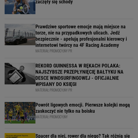
zaczęły się schody
Prawdziwe sportowe emocje mają miejsce na
torze, nie na przypadkowych ulicach. Jedź
bezpiecznie - apelują profesjonalni kierowcy i
internetowi twórcy na 4F Racing Academy
MATERIAŁ PROMOCYJNY PR
REKORD GUINNESSA W RĘKACH POLAKA:
NAJSZYBSZE PRZEPŁYNIĘCIĘ BAŁTYKU NA
DESCE WINDSURFINGOWEJ - OFICJALNIE
WPISANY DO KSIĘGI
MATERIAŁ PROMOCYJNY PR
Powrót ligowych emocji. Pierwsze kolejki mogą
zaskoczyć nie tylko na boisku
MATERIAŁ PROMOCYJNY
Spacer dla niej, rower dla niego? Tak różnią się