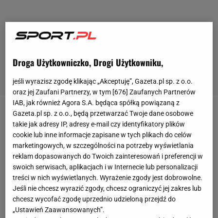
Droga Użytkowniczko, Drogi Użytkowniku,
jeśli wyrazisz zgodę klikając „Akceptuję”, Gazeta.pl sp. z o.o.
oraz jej Zaufani Partnerzy, w tym [
676
] Zaufanych Partnerów
IAB, jak również Agora S.A. będąca spółką powiązaną z
Gazeta.pl sp. z o.o., będą przetwarzać Twoje dane osobowe
W ostatnim sparingu podopieczni trenera Marcina
takie jak adresy IP, adresy e-mail czy identyfikatory plików
Płuski zmierzyli się ze Starem Starachowice. To
cookie lub inne informacje zapisane w tych plikach do celów
rywal z klasy okręgowej, a
mecz
miał uświetnić
marketingowych, w szczególności na potrzeby wyświetlania
reklam dopasowanych do Twoich zainteresowań i preferencji w
obchody 90-lecia klubu z Świętokrzyskiego. Do
swoich serwisach, aplikacjach i w Internecie lub personalizacji
Starachowic
Widzew
pojechał w mocno okrojonym
treści w nich wyświetlanych. Wyrażenie zgody jest dobrowolne.
składzie. Brakowało najlepszych zawodników, czyli
Jeśli nie chcesz wyrazić zgody, chcesz ograniczyć jej zakres lub
chcesz wycofać zgodę uprzednio udzieloną przejdź do
m.in. Adriana Budki, Princewilla Okachiego, Mariusza
„Ustawień Zaawansowanych”.
Zawodzińskiego, Przemysława Rodaka, Piotra