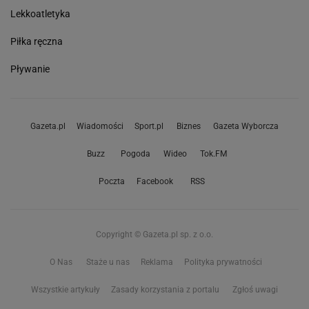
Lekkoatletyka
Piłka ręczna
Pływanie
Gazeta.pl
Wiadomości
Sport.pl
Biznes
Gazeta Wyborcza
Buzz
Pogoda
Wideo
Tok.FM
Poczta
Facebook
RSS
Copyright © Gazeta.pl sp. z o.o.
O Nas
Staże u nas
Reklama
Polityka prywatności
Wszystkie artykuły
Zasady korzystania z portalu
Zgłoś uwagi