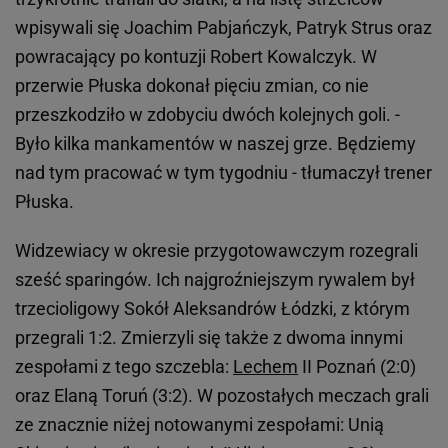
wpisywali się Joachim Pabjańczyk, Patryk Strus oraz
powracający po kontuzji Robert Kowalczyk. W
przerwie Płuska dokonał pięciu zmian, co nie
przeszkodziło w zdobyciu dwóch kolejnych goli. -
Było kilka mankamentów w naszej grze. Będziemy
nad tym pracować w tym tygodniu - tłumaczył trener
Płuska.
Widzewiacy w okresie przygotowawczym rozegrali
sześć sparingów. Ich najgroźniejszym rywalem był
trzecioligowy Sokół Aleksandrów Łódzki, z którym
przegrali 1:2. Zmierzyli się także z dwoma innymi
zespołami z tego szczebla:
Lechem
II Poznań (2:0)
oraz Elaną Toruń (3:2). W pozostałych meczach grali
ze znacznie niżej notowanymi zespołami: Unią