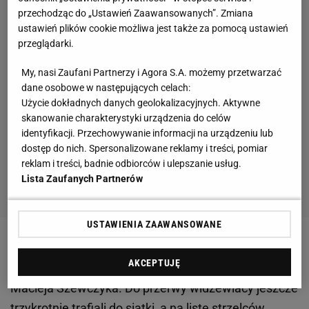
przechodząc do „Ustawień Zaawansowanych”. Zmiana
ustawień plików cookie możliwa jest także za pomocą ustawień
przeglądarki.
My, nasi Zaufani Partnerzy i Agora S.A. możemy przetwarzać
dane osobowe w następujących celach:
Użycie dokładnych danych geolokalizacyjnych. Aktywne
skanowanie charakterystyki urządzenia do celów
identyfikacji. Przechowywanie informacji na urządzeniu lub
dostęp do nich. Spersonalizowane reklamy i treści, pomiar
reklam i treści, badnie odbiorców i ulepszanie usług.
Lista Zaufanych Partnerów
USTAWIENIA ZAAWANSOWANE
Widzew, nawet bez liderów, miał wielką przewagę.
AKCEPTUJĘ
Pierwszy gol padł w 20. minucie meczu po strzale
Macieja Szewczyka. Do przerwy widzewiacy jeszcze
trzykrotnie trafiali do siatki, a na listę strzelców