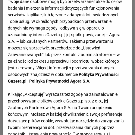
Twoje dane osobowe mogą być przetwarzane także do celów
Burskiego czy Kamila Tlagi, którzy dostali wolne po
badania i mierzenia informacji dotyczących funkcjonowania
serwisów i aplikacji lub łączone z danymi dot. świadczonych
zgrupowaniu w Wolborzu.
Tobie usług. W określonych przypadkach przetwarzanie
danych nie wymaga zgody i odbywa się w oparciu o
uzasadniony interes Gazeta.pl, jej spółki powiązanej – Agora
S.A. – lub Zaufanych Partnerów. Takiemu przetwarzaniu
możesz się sprzeciwić, przechodząc do „Ustawień
Zaawansowanych” lub przez kontakt z administratorem – w
zależności od zakresu sprzeciwu i podmiotu, wobec którego
jest kierowany. Więcej informacji o przetwarzaniu danych
osobowych znajdziesz w dokumencie
Polityka Prywatności
Gazeta.pl
i
Polityka Prywatności Agora S.A.
Klikając „Akceptuję” wyrażasz też zgodę na zainstalowanie i
przechowywanie plików cookie Gazeta.pl sp. z o.o., jej
Zaufanych Partnerów i Agora S.A. na Twoim urządzeniu
końcowym. Możesz w każdej chwili zmienić swoje preferencje
dotyczące plików cookie, wywołując narzędzie do zarządzania
twoimi preferencjami dot. przetwarzania danych poprzez
odnośnik „Ustawienia prywatności ” w stopce serwisu i