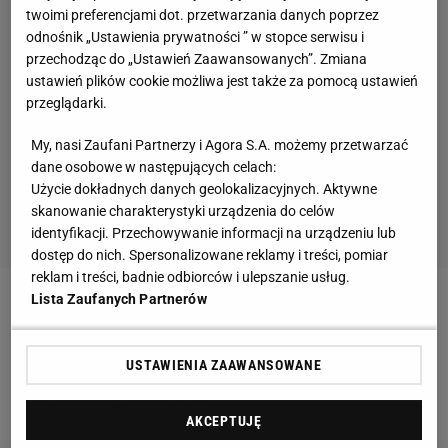
twoimi preferencjami dot. przetwarzania danych poprzez
odnośnik „Ustawienia prywatności ” w stopce serwisu i
przechodząc do „Ustawień Zaawansowanych”. Zmiana
ustawień plików cookie możliwa jest także za pomocą ustawień
przeglądarki.
My, nasi Zaufani Partnerzy i Agora S.A. możemy przetwarzać
dane osobowe w następujących celach:
Użycie dokładnych danych geolokalizacyjnych. Aktywne
skanowanie charakterystyki urządzenia do celów
identyfikacji. Przechowywanie informacji na urządzeniu lub
dostęp do nich. Spersonalizowane reklamy i treści, pomiar
reklam i treści, badnie odbiorców i ulepszanie usług.
Lista Zaufanych Partnerów
Zainteresowanych informujemy, że wciąż
przyjmowane są zgłoszenia do biegu. Udział można
USTAWIENIA ZAAWANSOWANE
zgłosić drogą elektroniczną, za pośrednictwem
strony biegiemradom.pl.
AKCEPTUJĘ