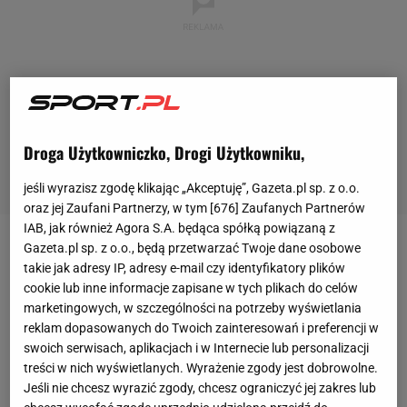
Droga Użytkowniczko, Drogi Użytkowniku,
jeśli wyrazisz zgodę klikając „Akceptuję”, Gazeta.pl sp. z o.o.
oraz jej Zaufani Partnerzy, w tym [
676
] Zaufanych Partnerów
IAB, jak również Agora S.A. będąca spółką powiązaną z
Gazeta.pl sp. z o.o., będą przetwarzać Twoje dane osobowe
Radomski Półmaraton Czerwca 76, czyli bieg z
takie jak adresy IP, adresy e-mail czy identyfikatory plików
historią w tle - tak organizatorzy firmują biegowe
cookie lub inne informacje zapisane w tych plikach do celów
zmagania, które są częścią obchodów 40 rocznicy
marketingowych, w szczególności na potrzeby wyświetlania
reklam dopasowanych do Twoich zainteresowań i preferencji w
wydarzeń czerwcowych w Radomiu. W ramach
swoich serwisach, aplikacjach i w Internecie lub personalizacji
obchodów odbędzie się dwudniowa impreza
treści w nich wyświetlanych. Wyrażenie zgody jest dobrowolne.
biegowa, której punktem kulminacyjnym jest wyścig
Jeśli nie chcesz wyrazić zgody, chcesz ograniczyć jej zakres lub