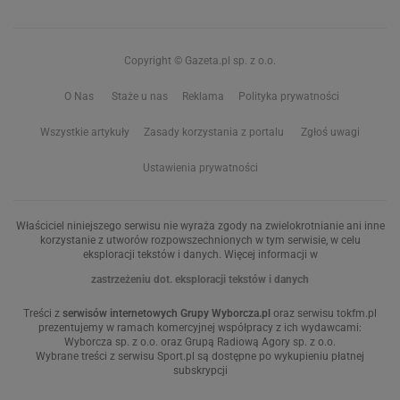
Copyright © Gazeta.pl sp. z o.o.
O Nas
Staże u nas
Reklama
Polityka prywatności
Wszystkie artykuły
Zasady korzystania z portalu
Zgłoś uwagi
Ustawienia prywatności
Właściciel niniejszego serwisu nie wyraża zgody na zwielokrotnianie ani inne
korzystanie z utworów rozpowszechnionych w tym serwisie, w celu
eksploracji tekstów i danych. Więcej informacji w
zastrzeżeniu dot. eksploracji tekstów i danych
Treści z
serwisów internetowych Grupy Wyborcza.pl
oraz serwisu tokfm.pl
prezentujemy w ramach komercyjnej współpracy z ich wydawcami:
Wyborcza sp. z o.o. oraz Grupą Radiową Agory sp. z o.o.
Wybrane treści z serwisu Sport.pl są dostępne po wykupieniu płatnej
subskrypcji