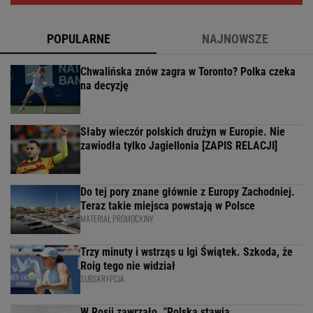
POPULARNE
NAJNOWSZE
Chwalińska znów zagra w Toronto? Polka czeka
na decyzję
Słaby wieczór polskich drużyn w Europie. Nie
zawiodła tylko Jagiellonia [ZAPIS RELACJI]
Do tej pory znane głównie z Europy Zachodniej.
Teraz takie miejsca powstają w Polsce
MATERIAŁ PROMOCYJNY
Trzy minuty i wstrząs u Igi Świątek. Szkoda, że
Roig tego nie widział
SUBSKRYPCJA
W Rosji zawrzało. "Polska stawia