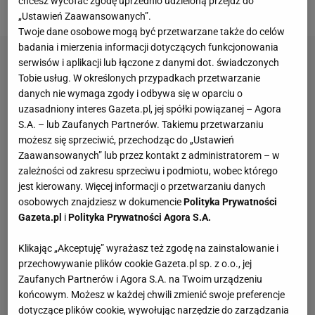
chcesz wycofać zgodę uprzednio udzieloną przejdź do
półmaratoński ulicami miasta.
„Ustawień Zaawansowanych”.
Twoje dane osobowe mogą być przetwarzane także do celów
badania i mierzenia informacji dotyczących funkcjonowania
serwisów i aplikacji lub łączone z danymi dot. świadczonych
Tobie usług. W określonych przypadkach przetwarzanie
danych nie wymaga zgody i odbywa się w oparciu o
uzasadniony interes Gazeta.pl, jej spółki powiązanej – Agora
S.A. – lub Zaufanych Partnerów. Takiemu przetwarzaniu
możesz się sprzeciwić, przechodząc do „Ustawień
Zaawansowanych” lub przez kontakt z administratorem – w
zależności od zakresu sprzeciwu i podmiotu, wobec którego
jest kierowany. Więcej informacji o przetwarzaniu danych
osobowych znajdziesz w dokumencie
Polityka Prywatności
Gazeta.pl
i
Polityka Prywatności Agora S.A.
Klikając „Akceptuję” wyrażasz też zgodę na zainstalowanie i
przechowywanie plików cookie Gazeta.pl sp. z o.o., jej
Zaufanych Partnerów i Agora S.A. na Twoim urządzeniu
końcowym. Możesz w każdej chwili zmienić swoje preferencje
dotyczące plików cookie, wywołując narzędzie do zarządzania