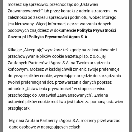
możesz się sprzeciwić, przechodząc do „Ustawień
Zaawansowanych” lub przez kontakt z administratorem – w
zależności od zakresu sprzeciwu i podmiotu, wobec którego
jest kierowany. Więcej informacji o przetwarzaniu danych
osobowych znajdziesz w dokumencie
Polityka Prywatności
Gazeta.pl
i
Polityka Prywatności Agora S.A.
Klikając „Akceptuję” wyrażasz też zgodę na zainstalowanie i
przechowywanie plików cookie Gazeta.pl sp. z o.o., jej
Zagłębie zawodzi. W ostatniej kolejce przegrało w
Zaufanych Partnerów i Agora S.A. na Twoim urządzeniu
Siedlach, a wcześniej straciło komplet punktów w
końcowym. Możesz w każdej chwili zmienić swoje preferencje
dotyczące plików cookie, wywołując narzędzie do zarządzania
meczu
z MKS-em Kluczbork. - Zagłębie zmierza w
twoimi preferencjami dot. przetwarzania danych poprzez
dobrym kierunku. Potykając się też można zajść
odnośnik „Ustawienia prywatności ” w stopce serwisu i
daleko.
przechodząc do „Ustawień Zaawansowanych”. Zmiana
ustawień plików cookie możliwa jest także za pomocą ustawień
Przyzwyczailiśmy
kibiców
do ofensywnego stylu gry.
przeglądarki.
Niestety teraz za to płacimy. Brakuje nam spokoju,
My, nasi Zaufani Partnerzy i Agora S.A. możemy przetwarzać
szczęścia, ale i skuteczności. Jesteśmy już po
dane osobowe w następujących celach: