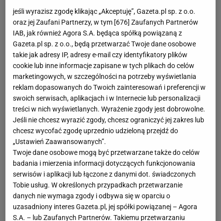
jeśli wyrazisz zgodę klikając „Akceptuję”, Gazeta.pl sp. z o.o.
oraz jej Zaufani Partnerzy, w tym [
676
] Zaufanych Partnerów
IAB, jak również Agora S.A. będąca spółką powiązaną z
Gazeta.pl sp. z o.o., będą przetwarzać Twoje dane osobowe
takie jak adresy IP, adresy e-mail czy identyfikatory plików
cookie lub inne informacje zapisane w tych plikach do celów
marketingowych, w szczególności na potrzeby wyświetlania
reklam dopasowanych do Twoich zainteresowań i preferencji w
swoich serwisach, aplikacjach i w Internecie lub personalizacji
treści w nich wyświetlanych. Wyrażenie zgody jest dobrowolne.
Jeśli nie chcesz wyrazić zgody, chcesz ograniczyć jej zakres lub
chcesz wycofać zgodę uprzednio udzieloną przejdź do
„Ustawień Zaawansowanych”.
Twoje dane osobowe mogą być przetwarzane także do celów
badania i mierzenia informacji dotyczących funkcjonowania
serwisów i aplikacji lub łączone z danymi dot. świadczonych
Tobie usług. W określonych przypadkach przetwarzanie
danych nie wymaga zgody i odbywa się w oparciu o
uzasadniony interes Gazeta.pl, jej spółki powiązanej – Agora
S.A. – lub Zaufanych Partnerów. Takiemu przetwarzaniu