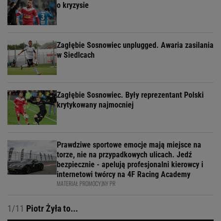
o kryzysie
Zagłębie Sosnowiec unplugged. Awaria zasilania
w Siedlcach
Zagłębie Sosnowiec. Były reprezentant Polski
krytykowany najmocniej
Prawdziwe sportowe emocje mają miejsce na
torze, nie na przypadkowych ulicach. Jedź
bezpiecznie - apelują profesjonalni kierowcy i
internetowi twórcy na 4F Racing Academy
MATERIAŁ PROMOCYJNY PR
1/11
Piotr Żyła to...