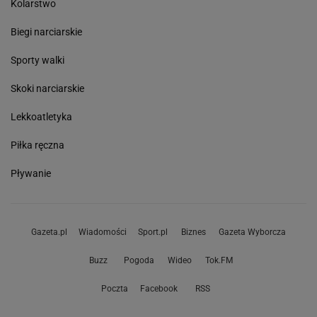
Kolarstwo
Biegi narciarskie
Sporty walki
Skoki narciarskie
Lekkoatletyka
Piłka ręczna
Pływanie
Gazeta.pl
Wiadomości
Sport.pl
Biznes
Gazeta Wyborcza
Buzz
Pogoda
Wideo
Tok.FM
Poczta
Facebook
RSS