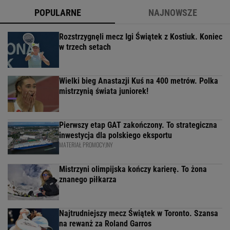
POPULARNE
NAJNOWSZE
Rozstrzygnęli mecz Igi Świątek z Kostiuk. Koniec
w trzech setach
Wielki bieg Anastazji Kuś na 400 metrów. Polka
mistrzynią świata juniorek!
Pierwszy etap GAT zakończony. To strategiczna
inwestycja dla polskiego eksportu
MATERIAŁ PROMOCYJNY
Mistrzyni olimpijska kończy karierę. To żona
znanego piłkarza
Najtrudniejszy mecz Świątek w Toronto. Szansa
na rewanż za Roland Garros