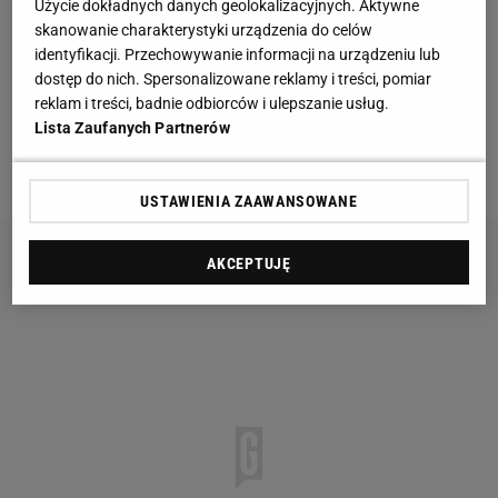
analizie ostatnich spotkań. Musimy poprawić
Użycie dokładnych danych geolokalizacyjnych. Aktywne
skanowanie charakterystyki urządzenia do celów
organizację naszej gry w defensywie. Musimy też
identyfikacji. Przechowywanie informacji na urządzeniu lub
zachować spokój pod bramką rywala. Nie może być
dostęp do nich. Spersonalizowane reklamy i treści, pomiar
tak, jak w meczu z Kluczborkiem, że oddajemy
reklam i treści, badnie odbiorców i ulepszanie usług.
Lista Zaufanych Partnerów
dwadzieścia strzałów, a żadna
piłka
nie wpada do
siatki - mówi trener Artur Derbin.
USTAWIENIA ZAAWANSOWANE
AKCEPTUJĘ