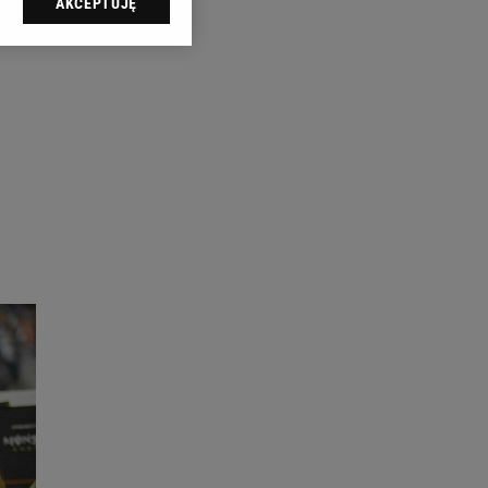
AKCEPTUJĘ
l sp. z o.o., jej
ić swoje preferencje
arzania danych poprzez
ych”. Zmiana ustawień
ach:
 celów identyfikacji.
omiar reklam i treści,