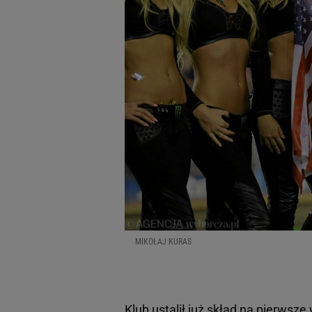
MIKOŁAJ KURAS
Klub ustalił już
skład
na pierwsze 