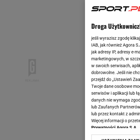
Droga Użytkownicz
jeśli wyrazisz zgodę klika
IAB, jak również Agora S
jak adresy IP, adresy e-m
marketingowych, w szcze
w swoich serwisach, aplik
dobrowolne. Jeśli nie ch
przejdź do „Ustawień Z
Twoje dane osobowe mogą
serwisów i aplikacji lub
danych nie wymaga zgody 
lub Zaufanych Partnerów
lub przez kontakt z admi
Więcej informacji o prz
Prywatności Agora S.A.