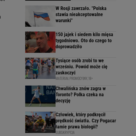
W Rosji zawrzało. "Polska
stawia nieakceptowalne
a
warunki"
150 jajek i siedem kilo mięsa
tygodniowo. Oto do czego to
doprowadziło
Tysiące osób zrobi to we
wrześniu. Powód może cię
zaskoczyć
MATERIAŁ PROMOCYJNY, 18+
Chwalińska znów zagra w
Toronto? Polka czeka na
decyzję
Człowiek, który podkręcił
prędkość światła. Czy Pogacar
łamie prawa biologii?
SUBSKRYPCJA