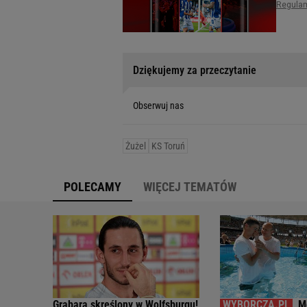
Dziękujemy za przeczytanie
Obserwuj nas
Żużel
KS Toruń
POLECAMY
WIĘCEJ TEMATÓW
Grabara skreślony w Wolfsburgu!
M