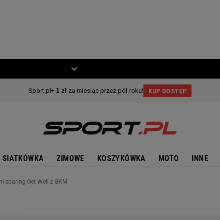
ZIECKO
MOTO
SIATKÓWKA
ZIMOWE
KOSZYKÓWKA
MOTO
INNE
ni sparing Get Well z GKM