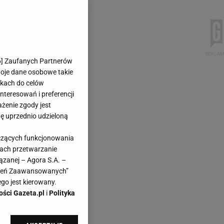
6
] Zaufanych Partnerów
woje dane osobowe takie
likach do celów
teresowań i preferencji
ażenie zgody jest
dę uprzednio udzieloną
yczących funkcjonowania
kach przetwarzanie
ązanej – Agora S.A. –
awień Zaawansowanych”
go jest kierowany.
ości Gazeta.pl
i
Polityka