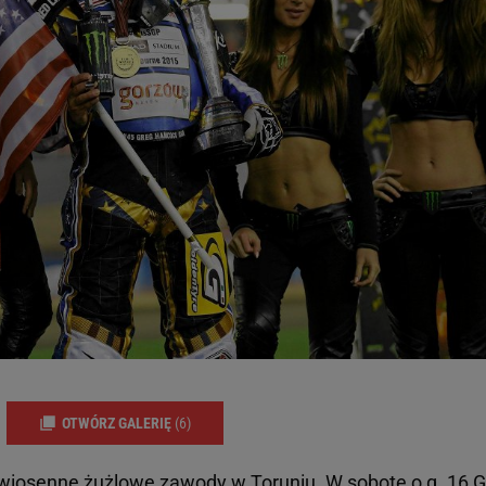
OTWÓRZ GALERIĘ
(6)
wiosenne żużlowe zawody w Toruniu. W sobotę o g. 16 G