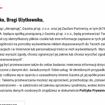
ko, Drogi Użytkowniku,
jąc „Akceptuję”, Gazeta.pl sp. z o.o. oraz jej Zaufani Partnerzy, w tym [
67
.A. będąca spółką powiązaną z Gazeta.pl sp. z o.o., będą przetwarzać T
ail czy identyfikatory plików cookie lub inne informacje zapisane w tych p
gólności na potrzeby wyświetlania reklam dopasowanych do Twoich zain
acjach i w Internecie lub personalizacji treści w nich wyświetlanych. Wyr
cesz wyrazić zgody, chcesz ograniczyć jej zakres lub chcesz wycofać zgo
aawansowanych”.
 być przetwarzane także do celów badania i mierzenia informacji dot
 łączone z danymi dot. świadczonych Tobie usług. W określonych przypad
i odbywa się w oparciu o uzasadniony interes Gazeta.pl, jej spółki powi
. Takiemu przetwarzaniu możesz się sprzeciwić, przechodząc do „Ust
nistratorem – w zależności od zakresu sprzeciwu i podmiotu, wobec które
etwarzaniu danych osobowych znajdziesz w dokumencie
Polityka Prywatn