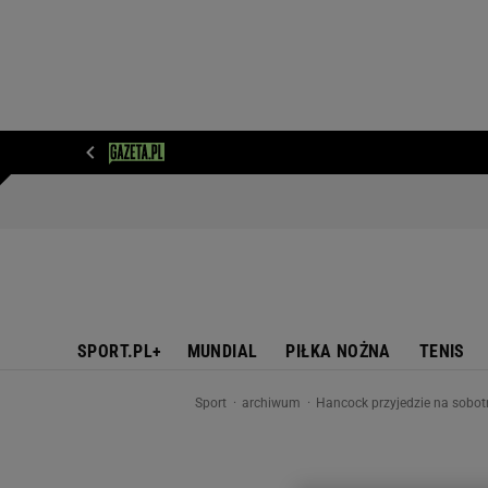
WIADOMOŚCI
NEXT
SPORT
PLOTEK
D
SPORT.PL+
MUNDIAL
PIŁKA NOŻNA
TENIS
Sport
archiwum
Hancock przyjedzie na sobot