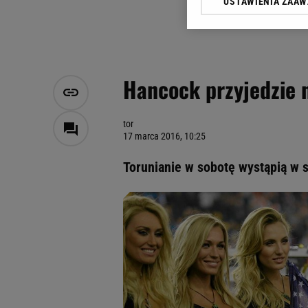
USTAWIENIA ZAA
Klikając „Akceptuję” wyra
Zaufanych Partnerów i A
dotyczące plików cookie,
odnośnik „Ustawienia pr
plików cookie możliwa je
Hancock przyjedzie 
My, nasi Zaufani Partne
Użycie dokładnych danych
Przechowywanie informacji
tor
17 marca 2016, 10:25
badnie odbiorców i uleps
Torunianie w sobotę wystąpią w 