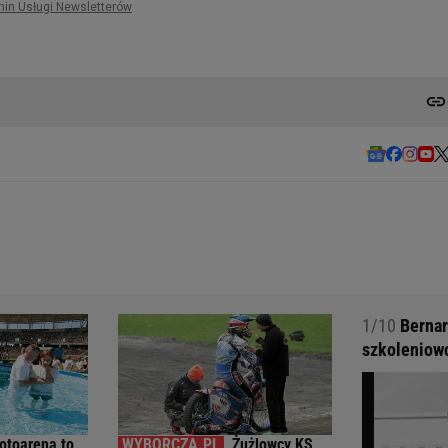
1/10
Bernar
szkoleniowc
otoarena to
Żużlowcy KS