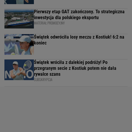
Pierwszy etap GAT zakończony. To strategiczna
inwestycja dla polskiego eksportu
MATERIAŁ PROMOCYJNY
Świątek odwróciła losy meczu z Kostiuk! 6:2 na
koniec
Świątek wróciła z dalekiej podróży! Po
przegranym secie z Kostiuk potem nie dała
rywalce szans
SUBSKRYPCJA