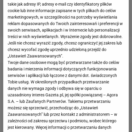
takie jak adresy IP, adresy e-mail czy identyfikatory plików
cookie lub inne informacje zapisane w tych plikach do celów
marketingowych, w szczególności na potrzeby wyświetlania
reklam dopasowanych do Twoich zainteresowań i preferencji w
swoich serwisach, aplikacjach i w Internecie lub personalizacji
treści w nich wyświetlanych. Wyrażenie zgody jest dobrowolne.
Jeśli nie chcesz wyrazić zgody, chcesz ograniczyć jej zakres lub
Facebook?
|
A może Twitter?
chcesz wycofać zgodę uprzednio udzieloną przejdź do
„Ustawień Zaawansowanych”.
Twoje dane osobowe mogą być przetwarzane także do celów
badania i mierzenia informacji dotyczących funkcjonowania
serwisów i aplikacji lub łączone z danymi dot. świadczonych
Tobie usług. W określonych przypadkach przetwarzanie
danych nie wymaga zgody i odbywa się w oparciu o
uzasadniony interes Gazeta.pl, jej spółki powiązanej – Agora
S.A. – lub Zaufanych Partnerów. Takiemu przetwarzaniu
możesz się sprzeciwić, przechodząc do „Ustawień
Zaawansowanych” lub przez kontakt z administratorem – w
zależności od zakresu sprzeciwu i podmiotu, wobec którego
jest kierowany. Więcej informacji o przetwarzaniu danych