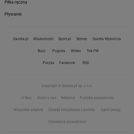
Piłka ręczna
Pływanie
Gazeta.pl
Wiadomości
Sport.pl
Biznes
Gazeta Wyborcza
Buzz
Pogoda
Wideo
Tok.FM
Poczta
Facebook
RSS
Copyright © Gazeta.pl sp. z o.o.
O Nas
Staże u nas
Reklama
Polityka prywatności
Wszystkie artykuły
Zasady korzystania z portalu
Zgłoś uwagi
Ustawienia prywatności