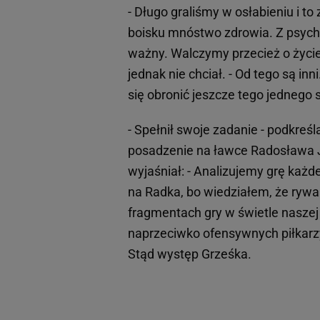
- Długo graliśmy w osłabieniu i t
boisku mnóstwo zdrowia. Z psycho
ważny. Walczymy przecież o życi
jednak nie chciał. - Od tego są inn
się obronić jeszcze tego jednego s
- Spełnił swoje zadanie - podkreśl
posadzenie na ławce Radosława J
wyjaśniał: - Analizujemy grę każ
na Radka, bo wiedziałem, że rywal 
fragmentach gry w świetle naszej
naprzeciwko ofensywnych piłkar
Stąd występ Grześka.