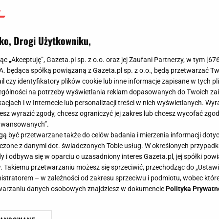
ko, Drogi Użytkowniku,
jąc „Akceptuję”, Gazeta.pl sp. z o.o. oraz jej Zaufani Partnerzy, w tym [
67
.A. będąca spółką powiązaną z Gazeta.pl sp. z o.o., będą przetwarzać T
ail czy identyfikatory plików cookie lub inne informacje zapisane w tych p
gólności na potrzeby wyświetlania reklam dopasowanych do Twoich zain
acjach i w Internecie lub personalizacji treści w nich wyświetlanych. Wyr
cesz wyrazić zgody, chcesz ograniczyć jej zakres lub chcesz wycofać zgo
aawansowanych”.
 być przetwarzane także do celów badania i mierzenia informacji dot
 łączone z danymi dot. świadczonych Tobie usług. W określonych przypad
i odbywa się w oparciu o uzasadniony interes Gazeta.pl, jej spółki powi
. Takiemu przetwarzaniu możesz się sprzeciwić, przechodząc do „Ust
nistratorem – w zależności od zakresu sprzeciwu i podmiotu, wobec które
etwarzaniu danych osobowych znajdziesz w dokumencie
Polityka Prywatn