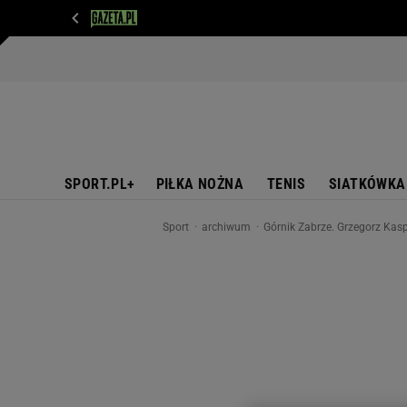
WIADOMOŚCI
NEXT
SPORT
PLOTEK
D
SPORT.PL+
PIŁKA NOŻNA
TENIS
SIATKÓWKA
Sport
archiwum
Górnik Zabrze. Grzegorz Kas