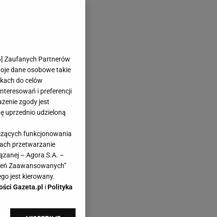
6
] Zaufanych Partnerów
woje dane osobowe takie
likach do celów
teresowań i preferencji
ażenie zgody jest
dę uprzednio udzieloną
yczących funkcjonowania
kach przetwarzanie
ązanej – Agora S.A. –
awień Zaawansowanych”
go jest kierowany.
ości Gazeta.pl
i
Polityka