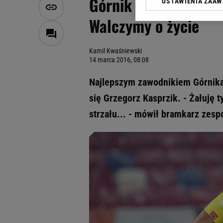
Górnik Zabrze. Grzeg
USTAWIENIA ZAA
Klikając „Akceptuję” wyra
Zaufanych Partnerów i A
Walczymy o życie
dotyczące plików cookie,
odnośnik „Ustawienia pr
plików cookie możliwa je
Kamil Kwaśniewski
14 marca 2016, 08:08
My, nasi Zaufani Partne
Użycie dokładnych danych
Najlepszym zawodnikiem Górnika
Przechowywanie informacji
się Grzegorz Kasprzik. - Żałuję t
badnie odbiorców i uleps
strzału... - mówił bramkarz zesp