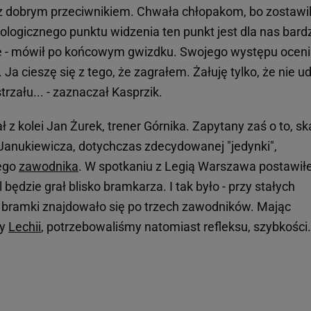
o z dobrym przeciwnikiem. Chwała chłopakom, bo zostawil
logicznego punktu widzenia ten punkt jest dla nas bard
e - mówił po końcowym gwizdku. Swojego występu ocen
i. Ja cieszę się z tego, że zagrałem. Żałuję tylko, że nie u
trzału... - zaznaczał Kasprzik.
ał z kolei Jan Żurek, trener Górnika. Zapytany zaś o to, s
anukiewicza, dotychczas zdecydowanej "jedynki",
dego
zawodnika
. W spotkaniu z Legią Warszawa postawi
będzie grał blisko bramkarza. I tak było - przy stałych
 bramki znajdowało się po trzech zawodników. Mając
zy
Lechii
, potrzebowaliśmy natomiast refleksu, szybkości.