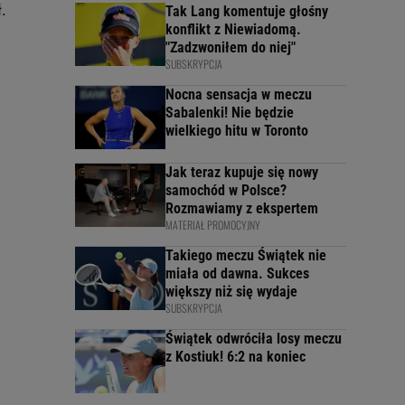
.
Tak Lang komentuje głośny
konflikt z Niewiadomą.
"Zadzwoniłem do niej"
SUBSKRYPCJA
Nocna sensacja w meczu
Sabalenki! Nie będzie
wielkiego hitu w Toronto
Jak teraz kupuje się nowy
samochód w Polsce?
Rozmawiamy z ekspertem
MATERIAŁ PROMOCYJNY
Takiego meczu Świątek nie
miała od dawna. Sukces
większy niż się wydaje
SUBSKRYPCJA
Świątek odwróciła losy meczu
z Kostiuk! 6:2 na koniec