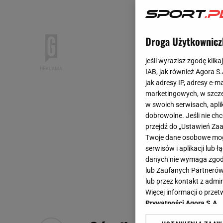
Droga Użytkownicz
jeśli wyrazisz zgodę klika
IAB, jak również Agora S
jak adresy IP, adresy e-m
marketingowych, w szcze
w swoich serwisach, aplik
dobrowolne. Jeśli nie ch
przejdź do „Ustawień Z
Twoje dane osobowe mogą
serwisów i aplikacji lub
danych nie wymaga zgody 
lub Zaufanych Partnerów
lub przez kontakt z admi
Więcej informacji o prz
Prywatności Agora S.A.