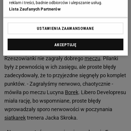
reklam i treści, badnie odbiorców i ulepszanie usług.
Lista Zaufanych Partnerów
USTAWIENIA ZAAWANSOWANE
Siatkarki Developresu SkyRes Rzeszów nie
ukrywają, że zwycięstwem w Łodzi chcą odkupić
AKCEPTUJĘ
winy za sobotnią porażkę z PTPS-em Piła 0:3.
Rzeszowianki nie zagrały dobrego
meczu
. Pilanki
były z pewnością w ich zasięgu, ale proste błędy
zadecydowały, że to przyjezdne sięgnęły po komplet
punktów. - Zagrałyśmy nerwowo, chaotycznie -
mówiła po meczu Lucyna
Borek
. Libero Developresu
miała rację, bo wspomniane, proste błędy
wprowadzały sporo nerwowości w poczynania
siatkarek
trenera Jacka Skroka.