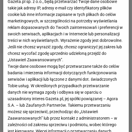
Gazeta.pl sp. z o.o., będą przetwarzać Twoje dane osobowe
takie jak adresy IP, adresy e-mail czy identyfikatory plików
cookie lub inne informacje zapisane w tych plikach do celów
marketingowych, w szczególności na potrzeby wyświetlania
reklam dopasowanych do Twoich zainteresowań i preferencji w
swoich serwisach, aplikacjach i w Internecie lub personalizacji
treści w nich wyświetlanych. Wyrażenie zgody jest dobrowolne.
Jeśli nie chcesz wyrazić zgody, chcesz ograniczyć jej zakres lub
chcesz wycofać zgodę uprzednio udzieloną przejdź do
„Ustawień Zaawansowanych”.
Chcesz wiedzieć wszystko o Developresie
Twoje dane osobowe mogą być przetwarzane także do celów
badania i mierzenia informacji dotyczących funkcjonowania
Rzeszów? Wejdź na RZESZOW.SPORT.PL
serwisów i aplikacji lub łączone z danymi dot. świadczonych
Tobie usług. W określonych przypadkach przetwarzanie
danych nie wymaga zgody i odbywa się w oparciu o
uzasadniony interes Gazeta.pl, jej spółki powiązanej – Agora
S.A. – lub Zaufanych Partnerów. Takiemu przetwarzaniu
możesz się sprzeciwić, przechodząc do „Ustawień
Zaawansowanych” lub przez kontakt z administratorem – w
zależności od zakresu sprzeciwu i podmiotu, wobec którego
jest kierowany. Więcej informacji o przetwarzaniu danych