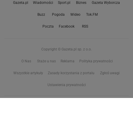
Gazeta.pl
Wiadomości
Sport.pl
Biznes
Gazeta Wyborcza
Buzz
Pogoda
Wideo
Tok.FM
Poczta
Facebook
RSS
Copyright © Gazeta.pl sp. z o.o.
O Nas
Staże u nas
Reklama
Polityka prywatności
Wszystkie artykuły
Zasady korzystania z portalu
Zgłoś uwagi
Ustawienia prywatności
Właściciel niniejszego serwisu nie wyraża zgody na zwielokrotnianie ani inne
korzystanie z utworów rozpowszechnionych w tym serwisie, w celu
eksploracji tekstów i danych. Więcej informacji w
zastrzeżeniu dot. eksploracji tekstów i danych