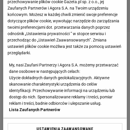
przechowywanie plików cookie Gazeta.pl sp. z o.o., jej
Zaufanych Partnerów i Agora S.A. na Twoim urządzeniu
końcowym. Możesz w każdej chwili zmienić swoje preferencje
dotyczące plików cookie, wywołując narzędzie do zarządzania
twoimi preferencjami dot. przetwarzania danych poprzez
odnośnik „Ustawienia prywatności ” w stopce serwisu i
przechodząc do „Ustawień Zaawansowanych”. Zmiana
Niestety już w pierwszym pojedynku los skrzyżował
ustawień plików cookie możliwa jest także za pomocą ustawień
ze sobą obie radomianki i lepszą okazała się dużo
przeglądarki.
bardziej doświadczona i starsza - Gołda. Tym
My, nasi Zaufani Partnerzy i Agora S.A. możemy przetwarzać
samym jedna z podopiecznych Katarzyny
dane osobowe w następujących celach:
Użycie dokładnych danych geolokalizacyjnych. Aktywne
CHmielewskiej musiała pożegnać się z
turniejem
.
skanowanie charakterystyki urządzenia do celów
identyfikacji. Przechowywanie informacji na urządzeniu lub
W drugiej rundzie Gołda pokonała Martynę
dostęp do nich. Spersonalizowane reklamy i treści, pomiar
Mackiewicz z K.T. GAT Gdańsk. W końcu w
reklam i treści, badnie odbiorców i ulepszanie usług.
pojedynku ćwierćfinałowym radomianka trafiła na
Lista Zaufanych Partnerów
rozstawiona z numerem drugim - Dominikę
Podhajecką. W tym spotkaniu trwającym ponad
USTAWIENIA ZAAWANSOWANE