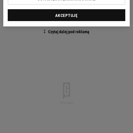
dwie godziny lepsza okazała się tenisistka z
Górzycy.
AKCEPTUJĘ