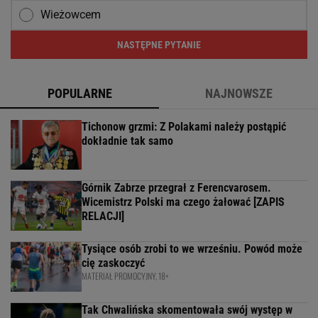
Wieżowcem
NASTĘPNE PYTANIE
POPULARNE
NAJNOWSZE
Tichonow grzmi: Z Polakami należy postąpić
dokładnie tak samo
Górnik Zabrze przegrał z Ferencvarosem.
Wicemistrz Polski ma czego żałować [ZAPIS
RELACJI]
Tysiące osób zrobi to we wrześniu. Powód może
cię zaskoczyć
MATERIAŁ PROMOCYJNY, 18+
Tak Chwalińska skomentowała swój występ w