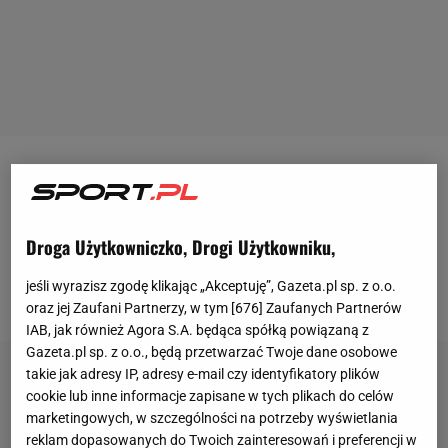
Na obiektach Angelique Kerber w Puszczykowie,
rozegrane zostały mistrzostwa
Polski
w hali w
kategorii krasnali. Udział w nich wzięło 33 tenisistki z
Droga Użytkowniczko, Drogi Użytkowniku,
czego radomski Return reprezentowały: Karolina
jeśli wyrazisz zgodę klikając „Akceptuję”, Gazeta.pl sp. z o.o.
Gołda i Wiktoria Chmielewska.
oraz jej Zaufani Partnerzy, w tym [
676
] Zaufanych Partnerów
IAB, jak również Agora S.A. będąca spółką powiązaną z
Gazeta.pl sp. z o.o., będą przetwarzać Twoje dane osobowe
takie jak adresy IP, adresy e-mail czy identyfikatory plików
cookie lub inne informacje zapisane w tych plikach do celów
marketingowych, w szczególności na potrzeby wyświetlania
reklam dopasowanych do Twoich zainteresowań i preferencji w