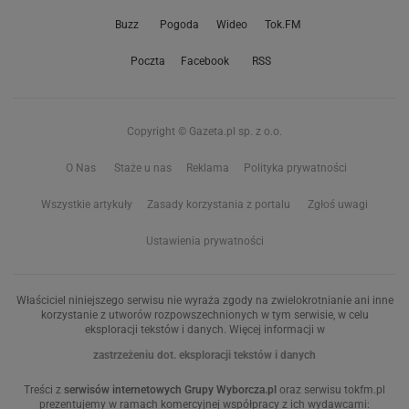
Buzz
Pogoda
Wideo
Tok.FM
Poczta
Facebook
RSS
Copyright © Gazeta.pl sp. z o.o.
O Nas
Staże u nas
Reklama
Polityka prywatności
Wszystkie artykuły
Zasady korzystania z portalu
Zgłoś uwagi
Ustawienia prywatności
Właściciel niniejszego serwisu nie wyraża zgody na zwielokrotnianie ani inne
korzystanie z utworów rozpowszechnionych w tym serwisie, w celu
eksploracji tekstów i danych. Więcej informacji w
zastrzeżeniu dot. eksploracji tekstów i danych
Treści z
serwisów internetowych Grupy Wyborcza.pl
oraz serwisu tokfm.pl
prezentujemy w ramach komercyjnej współpracy z ich wydawcami: