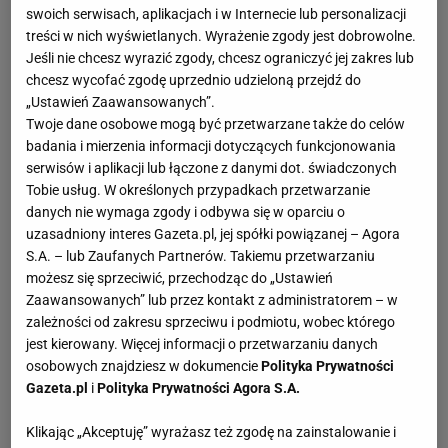
swoich serwisach, aplikacjach i w Internecie lub personalizacji
treści w nich wyświetlanych. Wyrażenie zgody jest dobrowolne.
Jeśli nie chcesz wyrazić zgody, chcesz ograniczyć jej zakres lub
chcesz wycofać zgodę uprzednio udzieloną przejdź do
„Ustawień Zaawansowanych”.
Twoje dane osobowe mogą być przetwarzane także do celów
badania i mierzenia informacji dotyczących funkcjonowania
serwisów i aplikacji lub łączone z danymi dot. świadczonych
Tobie usług. W określonych przypadkach przetwarzanie
danych nie wymaga zgody i odbywa się w oparciu o
uzasadniony interes Gazeta.pl, jej spółki powiązanej – Agora
S.A. – lub Zaufanych Partnerów. Takiemu przetwarzaniu
możesz się sprzeciwić, przechodząc do „Ustawień
Zaawansowanych” lub przez kontakt z administratorem – w
zależności od zakresu sprzeciwu i podmiotu, wobec którego
jest kierowany. Więcej informacji o przetwarzaniu danych
osobowych znajdziesz w dokumencie
Polityka Prywatności
Gazeta.pl
i
Polityka Prywatności Agora S.A.
Klikając „Akceptuję” wyrażasz też zgodę na zainstalowanie i