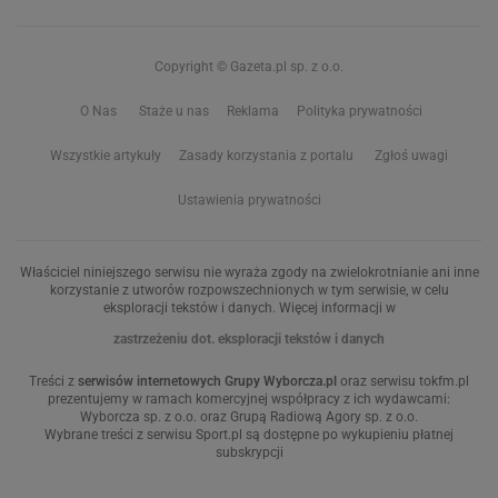
Copyright © Gazeta.pl sp. z o.o.
O Nas
Staże u nas
Reklama
Polityka prywatności
Wszystkie artykuły
Zasady korzystania z portalu
Zgłoś uwagi
Ustawienia prywatności
Właściciel niniejszego serwisu nie wyraża zgody na zwielokrotnianie ani inne
korzystanie z utworów rozpowszechnionych w tym serwisie, w celu
eksploracji tekstów i danych. Więcej informacji w
zastrzeżeniu dot. eksploracji tekstów i danych
Treści z
serwisów internetowych Grupy Wyborcza.pl
oraz serwisu tokfm.pl
prezentujemy w ramach komercyjnej współpracy z ich wydawcami:
Wyborcza sp. z o.o. oraz Grupą Radiową Agory sp. z o.o.
Wybrane treści z serwisu Sport.pl są dostępne po wykupieniu płatnej
subskrypcji