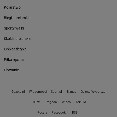
Kolarstwo
Biegi narciarskie
Sporty walki
Skoki narciarskie
Lekkoatletyka
Piłka ręczna
Pływanie
Gazeta.pl
Wiadomości
Sport.pl
Biznes
Gazeta Wyborcza
Buzz
Pogoda
Wideo
Tok.FM
Poczta
Facebook
RSS