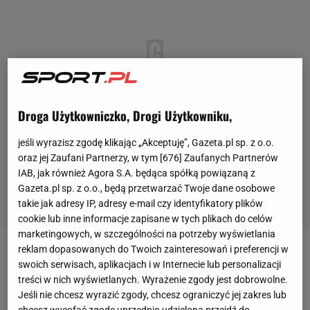
Droga Użytkowniczko, Drogi Użytkowniku,
jeśli wyrazisz zgodę klikając „Akceptuję”, Gazeta.pl sp. z o.o.
oraz jej Zaufani Partnerzy, w tym [
676
] Zaufanych Partnerów
IAB, jak również Agora S.A. będąca spółką powiązaną z
Gazeta.pl sp. z o.o., będą przetwarzać Twoje dane osobowe
takie jak adresy IP, adresy e-mail czy identyfikatory plików
cookie lub inne informacje zapisane w tych plikach do celów
marketingowych, w szczególności na potrzeby wyświetlania
reklam dopasowanych do Twoich zainteresowań i preferencji w
Podopieczni trenera Andrzeja Sitkowskiego pokonali
swoich serwisach, aplikacjach i w Internecie lub personalizacji
rezerwy stołecznego klubu 3:1 na wyjeździe i 3:0 u
treści w nich wyświetlanych. Wyrażenie zgody jest dobrowolne.
Jeśli nie chcesz wyrazić zgody, chcesz ograniczyć jej zakres lub
siebie. Warto dodać, że grę w finałach Mazowsza w
chcesz wycofać zgodę uprzednio udzieloną przejdź do