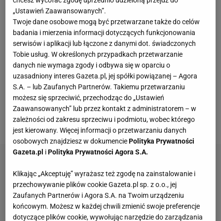
tej kategorii wiekowej radomianie i tak mieli
„Ustawień Zaawansowanych”.
zapewnioną. Czarni mają bowiem
zawodnika
w
Twoje dane osobowe mogą być przetwarzane także do celów
badania i mierzenia informacji dotyczących funkcjonowania
Szkole Mistrzostwa
Sportowego
w Spale (Jakub
serwisów i aplikacji lub łączone z danymi dot. świadczonych
Rybicki), a zgodnie z regulaminem Polskiego
Tobie usług. W określonych przypadkach przetwarzanie
Związku Piłki Siatkowej, w takim przypadku klubowa
danych nie wymaga zgody i odbywa się w oparciu o
uzasadniony interes Gazeta.pl, jej spółki powiązanej – Agora
drużyna otrzymuje automatycznie prawo występu w
S.A. – lub Zaufanych Partnerów. Takiemu przetwarzaniu
finale wojewódzkim. Mimo to, radomianie nie
możesz się sprzeciwić, przechodząc do „Ustawień
odpuścili, przekonująco wygrywając spotkania
Zaawansowanych” lub przez kontakt z administratorem – w
zależności od zakresu sprzeciwu i podmiotu, wobec którego
barażowe.
jest kierowany. Więcej informacji o przetwarzaniu danych
osobowych znajdziesz w dokumencie
Polityka Prywatności
Gazeta.pl
i
Polityka Prywatności Agora S.A.
Klikając „Akceptuję” wyrażasz też zgodę na zainstalowanie i
przechowywanie plików cookie Gazeta.pl sp. z o.o., jej
Zaufanych Partnerów i Agora S.A. na Twoim urządzeniu
końcowym. Możesz w każdej chwili zmienić swoje preferencje
dotyczące plików cookie, wywołując narzędzie do zarządzania