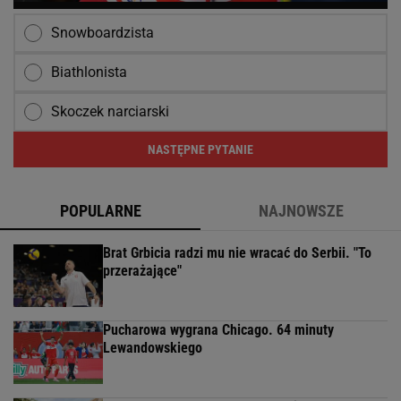
Snowboardzista
Biathlonista
Skoczek narciarski
NASTĘPNE PYTANIE
POPULARNE
NAJNOWSZE
Brat Grbicia radzi mu nie wracać do Serbii. "To
przerażające"
Pucharowa wygrana Chicago. 64 minuty
Lewandowskiego