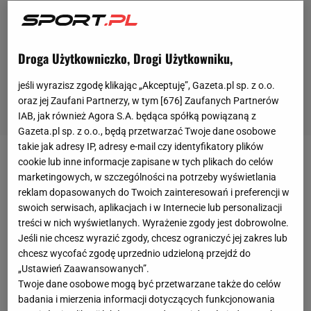
Droga Użytkowniczko, Drogi Użytkowniku,
jeśli wyrazisz zgodę klikając „Akceptuję”, Gazeta.pl sp. z o.o.
oraz jej Zaufani Partnerzy, w tym [
676
] Zaufanych Partnerów
IAB, jak również Agora S.A. będąca spółką powiązaną z
Gazeta.pl sp. z o.o., będą przetwarzać Twoje dane osobowe
takie jak adresy IP, adresy e-mail czy identyfikatory plików
cookie lub inne informacje zapisane w tych plikach do celów
Cykl imprezy "Olsztyn
Biega
!" to od dwóch lat
marketingowych, w szczególności na potrzeby wyświetlania
największe biegowe wydarzenie w stolicy Warmii i
reklam dopasowanych do Twoich zainteresowań i preferencji w
Mazur. W minionym roku miłośnicy aktywnego
swoich serwisach, aplikacjach i w Internecie lub personalizacji
treści w nich wyświetlanych. Wyrażenie zgody jest dobrowolne.
spędzania wolnego czasu mogli sprawdzić swoje
Jeśli nie chcesz wyrazić zgody, chcesz ograniczyć jej zakres lub
siły aż dziewięć razy. Co ciekawe, impreza została
chcesz wycofać zgodę uprzednio udzieloną przejdź do
podzielona na dwa bloki. Pierwszy składał się z
„Ustawień Zaawansowanych”.
Twoje dane osobowe mogą być przetwarzane także do celów
pięciu biegów po 5
km
w parku Kusocińskiego, a
badania i mierzenia informacji dotyczących funkcjonowania
drugi z trzech po 10 km przy CRS "Ukiel". Ostatnim