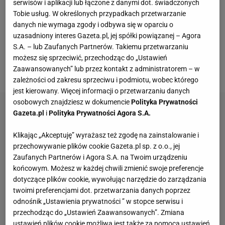
serwisów i aplikacji lub łączone z danymi dot. świadczonych
etapem i zarazem największym wyzwaniem dla
Tobie usług. W określonych przypadkach przetwarzanie
danych nie wymaga zgody i odbywa się w oparciu o
biegaczy był Półmaraton Jakubowy. Na mecie
uzasadniony interes Gazeta.pl, jej spółki powiązanej – Agora
każdej imprezy meldowały się setki biegaczy, którzy
S.A. – lub Zaufanych Partnerów. Takiemu przetwarzaniu
zgodnie podkreślali doskonałą organizację
możesz się sprzeciwić, przechodząc do „Ustawień
zawodów.
Zaawansowanych” lub przez kontakt z administratorem – w
zależności od zakresu sprzeciwu i podmiotu, wobec którego
jest kierowany. Więcej informacji o przetwarzaniu danych
osobowych znajdziesz w dokumencie
Polityka Prywatności
Gazeta.pl
i
Polityka Prywatności Agora S.A.
Klikając „Akceptuję” wyrażasz też zgodę na zainstalowanie i
przechowywanie plików cookie Gazeta.pl sp. z o.o., jej
Zaufanych Partnerów i Agora S.A. na Twoim urządzeniu
końcowym. Możesz w każdej chwili zmienić swoje preferencje
dotyczące plików cookie, wywołując narzędzie do zarządzania
twoimi preferencjami dot. przetwarzania danych poprzez
odnośnik „Ustawienia prywatności ” w stopce serwisu i
przechodząc do „Ustawień Zaawansowanych”. Zmiana
ustawień plików cookie możliwa jest także za pomocą ustawień