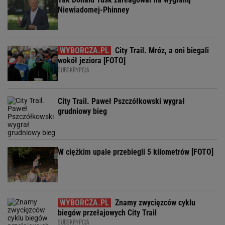
Niewiadomej-Phinney
City Trail. Mróz, a oni biegali
wokół jeziora [FOTO]
SUBSKRYPCJA
City Trail. Paweł Pszczółkowski wygrał
grudniowy bieg
W ciężkim upale przebiegli 5 kilometrów [FOTO]
Znamy zwycięzców cyklu
biegów przełajowych City Trail
SUBSKRYPCJA