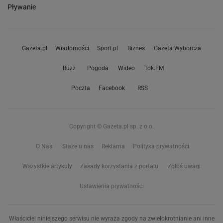
Pływanie
Gazeta.pl
Wiadomości
Sport.pl
Biznes
Gazeta Wyborcza
Buzz
Pogoda
Wideo
Tok.FM
Poczta
Facebook
RSS
Copyright © Gazeta.pl sp. z o.o.
O Nas
Staże u nas
Reklama
Polityka prywatności
Wszystkie artykuły
Zasady korzystania z portalu
Zgłoś uwagi
Ustawienia prywatności
Właściciel niniejszego serwisu nie wyraża zgody na zwielokrotnianie ani inne