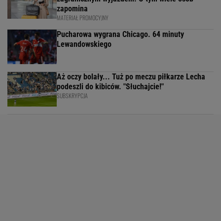
zapomina
MATERIAŁ PROMOCYJNY
Pucharowa wygrana Chicago. 64 minuty
Lewandowskiego
Aż oczy bolały... Tuż po meczu piłkarze Lecha
podeszli do kibiców. "Słuchajcie!"
SUBSKRYPCJA