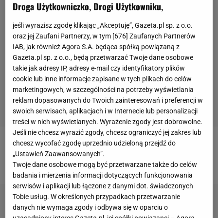
Droga Użytkowniczko, Drogi Użytkowniku,
jeśli wyrazisz zgodę klikając „Akceptuję”, Gazeta.pl sp. z o.o.
oraz jej Zaufani Partnerzy, w tym [
676
] Zaufanych Partnerów
IAB, jak również Agora S.A. będąca spółką powiązaną z
Gazeta.pl sp. z o.o., będą przetwarzać Twoje dane osobowe
takie jak adresy IP, adresy e-mail czy identyfikatory plików
cookie lub inne informacje zapisane w tych plikach do celów
marketingowych, w szczególności na potrzeby wyświetlania
reklam dopasowanych do Twoich zainteresowań i preferencji w
swoich serwisach, aplikacjach i w Internecie lub personalizacji
treści w nich wyświetlanych. Wyrażenie zgody jest dobrowolne.
Jeśli nie chcesz wyrazić zgody, chcesz ograniczyć jej zakres lub
chcesz wycofać zgodę uprzednio udzieloną przejdź do
Jesteś kibicem z Zagłębia? Dołącz do nas na Fejsie!
„Ustawień Zaawansowanych”.
>>
Twoje dane osobowe mogą być przetwarzane także do celów
badania i mierzenia informacji dotyczących funkcjonowania
serwisów i aplikacji lub łączone z danymi dot. świadczonych
Tobie usług. W określonych przypadkach przetwarzanie
danych nie wymaga zgody i odbywa się w oparciu o
uzasadniony interes Gazeta.pl, jej spółki powiązanej – Agora