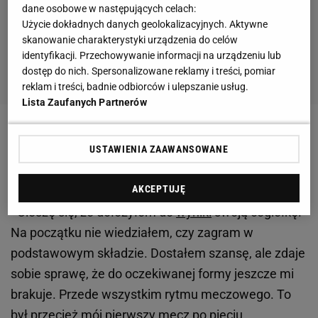
dane osobowe w następujących celach:
Użycie dokładnych danych geolokalizacyjnych. Aktywne
skanowanie charakterystyki urządzenia do celów
identyfikacji. Przechowywanie informacji na urządzeniu lub
dostęp do nich. Spersonalizowane reklamy i treści, pomiar
reklam i treści, badnie odbiorców i ulepszanie usług.
Lista Zaufanych Partnerów
Wilk, były mistrz Polski w barwach Lecha Poznań,
USTAWIENIA ZAAWANSOWANE
zakończył zwycięski (2:0) mecz w Krakowie
z asystą
przy bramce Martina Pribuli.
AKCEPTUJĘ
- Cieszę się, że dołożyłem do
wyniki
swoją cegiełkę.
Na początku nie wiedziałem, czy zagram w
podstawowym składzie. Dostałem szansę, ale zdaje
sobie sprawę, że do oczekiwanej formy jeszcze mi
brakuje. Przede wszystkim rytmu meczowego. To
był przecież mój pierwszy
mecz
po pięciu