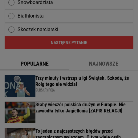
Snowboardzista
Biathlonista
Skoczek narciarski
NASTĘPNE PYTANIE
POPULARNE
NAJNOWSZE
Trzy minuty i wstrząs u Igi Świątek. Szkoda, że
Roig tego nie widział
SUBSKRYPCJA
Słaby wieczór polskich drużyn w Europie. Nie
zawiodła tylko Jagiellonia [ZAPIS RELACJI]
To jeden z najczęstszych błędów przed
zagranicznym wyjazdem. O tym wiele osób