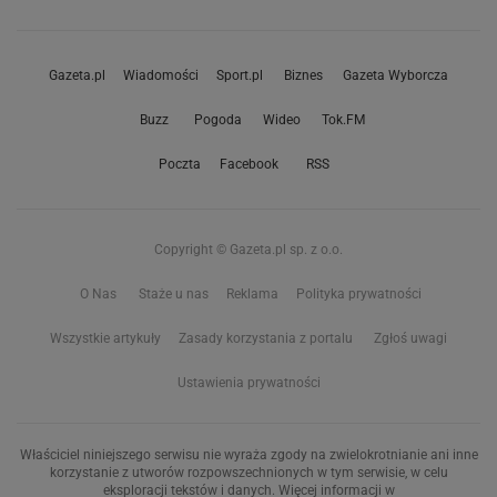
Gazeta.pl
Wiadomości
Sport.pl
Biznes
Gazeta Wyborcza
Buzz
Pogoda
Wideo
Tok.FM
Poczta
Facebook
RSS
Copyright © Gazeta.pl sp. z o.o.
O Nas
Staże u nas
Reklama
Polityka prywatności
Wszystkie artykuły
Zasady korzystania z portalu
Zgłoś uwagi
Ustawienia prywatności
Właściciel niniejszego serwisu nie wyraża zgody na zwielokrotnianie ani inne
korzystanie z utworów rozpowszechnionych w tym serwisie, w celu
eksploracji tekstów i danych. Więcej informacji w