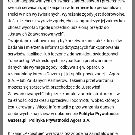
reklam dopasowanych do Twoich zainteresowań i preferencji w
swoich serwisach, aplikacjach i w Internecie lub personalizacji
treści w nich wyświetlanych. Wyrażenie zgody jest dobrowolne.
Jeśli nie chcesz wyrazić zgody, chcesz ograniczyć jej zakres lub
chcesz wycofać zgodę uprzednio udzieloną przejdź do
„Ustawień Zaawansowanych”.
Twoje dane osobowe mogą być przetwarzane także do celów
badania i mierzenia informacji dotyczących funkcjonowania
serwisów i aplikacji lub łączone z danymi dot. świadczonych
Tobie usług. W określonych przypadkach przetwarzanie
danych nie wymaga zgody i odbywa się w oparciu o
uzasadniony interes Gazeta.pl, jej spółki powiązanej – Agora
S.A. – lub Zaufanych Partnerów. Takiemu przetwarzaniu
możesz się sprzeciwić, przechodząc do „Ustawień
Zaawansowanych” lub przez kontakt z administratorem – w
zależności od zakresu sprzeciwu i podmiotu, wobec którego
jest kierowany. Więcej informacji o przetwarzaniu danych
osobowych znajdziesz w dokumencie
Polityka Prywatności
Gazeta.pl
i
Polityka Prywatności Agora S.A.
Klikając „Akceptuję” wyrażasz też zgodę na zainstalowanie i