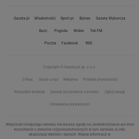
Gazeta.pl
Wiadomości
Sport.pl
Biznes
Gazeta Wyborcza
Buzz
Pogoda
Wideo
Tok.FM
Poczta
Facebook
RSS
Copyright © Gazeta.pl sp. z o.o.
O Nas
Staże u nas
Reklama
Polityka prywatności
Wszystkie artykuły
Zasady korzystania z portalu
Zgłoś uwagi
Ustawienia prywatności
Właściciel niniejszego serwisu nie wyraża zgody na zwielokrotnianie ani inne
korzystanie z utworów rozpowszechnionych w tym serwisie, w celu
eksploracji tekstów i danych. Więcej informacji w