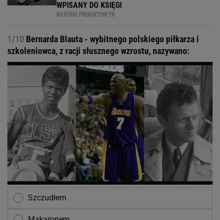
WPISANY DO KSIĘGI
MATERIAŁ PROMOCYJNY PR
1/10
Bernarda Blauta - wybitnego polskiego piłkarza i
szkoleniowca, z racji słusznego wzrostu, nazywano:
Szczudłem
Makaronem