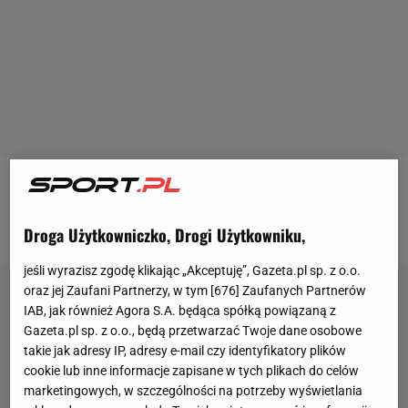
Gorące newsy i złośliwe komentarze. Dołącz do nas
na Facebooku >>
Droga Użytkowniczko, Drogi Użytkowniku,
jeśli wyrazisz zgodę klikając „Akceptuję”, Gazeta.pl sp. z o.o.
oraz jej Zaufani Partnerzy, w tym [
676
] Zaufanych Partnerów
IAB, jak również Agora S.A. będąca spółką powiązaną z
Gazeta.pl sp. z o.o., będą przetwarzać Twoje dane osobowe
takie jak adresy IP, adresy e-mail czy identyfikatory plików
cookie lub inne informacje zapisane w tych plikach do celów
marketingowych, w szczególności na potrzeby wyświetlania