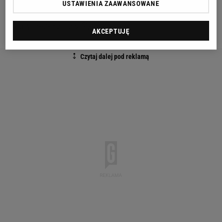
USTAWIENIA ZAAWANSOWANE
doliczonym czasie zwycięskiego gola dla katowiczan
zdobył rezerwowy
Patryk Kun
.
AKCEPTUJĘ