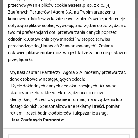
przechowywanie plików cookie Gazeta.pl sp. z o.o., jej
Zaufanych Partnerów i Agora S.A. na Twoim urządzeniu
końcowym. Możesz w każdej chwili zmienić swoje preferencje
dotyczące plików cookie, wywołując narzędzie do zarządzania
Początek spotkania w Katowicach nie zapowiadał,
twoimi preferencjami dot. przetwarzania danych poprzez
odnośnik „Ustawienia prywatności ” w stopce serwisu i
że gospodarze przerwą serię czterech kolejnych
przechodząc do „Ustawień Zaawansowanych”. Zmiana
porażek. Zaczęło się bowiem od trafienia gości.
ustawień plików cookie możliwa jest także za pomocą ustawień
Legniczan na prowadzenie celnym strzałem głową
przeglądarki.
wyprowadził Marcos Garcia Barreno. Potem Hiszpan
My, nasi Zaufani Partnerzy i Agora S.A. możemy przetwarzać
o przydomku "Marquitos" miał jeszcze dwie dobre
dane osobowe w następujących celach:
okazje do podwyższenia
wyniku
, ale przed przerwą z
Użycie dokładnych danych geolokalizacyjnych. Aktywne
skanowanie charakterystyki urządzenia do celów
rzutu wolnego trafił w poprzeczkę, a niedługo przed
identyfikacji. Przechowywanie informacji na urządzeniu lub
końcem strzelił niecelnie mając przed sobą tylko
dostęp do nich. Spersonalizowane reklamy i treści, pomiar
bramkarza Rozwoju.
reklam i treści, badnie odbiorców i ulepszanie usług.
Lista Zaufanych Partnerów
Losy
meczu
rozstrzygnęły się w ostatnich minutach.
Do wyrównania doprowadził Adam Czerkas, a w