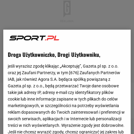
Droga Użytkowniczko, Drogi Użytkowniku,
jeśli wyrazisz zgodę klikając „Akceptuję”, Gazeta.pl sp. z o.o.
oraz jej Zaufani Partnerzy, w tym [
676
] Zaufanych Partnerów
IAB, jak również Agora S.A. będąca spółką powiązaną z
Gazeta.pl sp. z o.o., będą przetwarzać Twoje dane osobowe
takie jak adresy IP, adresy e-mail czy identyfikatory plików
Chcesz wiedzieć wszystko o Developresie
cookie lub inne informacje zapisane w tych plikach do celów
Rzeszów? Wejdź na RZESZOW.SPORT.PL
marketingowych, w szczególności na potrzeby wyświetlania
reklam dopasowanych do Twoich zainteresowań i preferencji w
swoich serwisach, aplikacjach i w Internecie lub personalizacji
treści w nich wyświetlanych. Wyrażenie zgody jest dobrowolne.
Jeśli nie chcesz wyrazić zgody, chcesz ograniczyć jej zakres lub