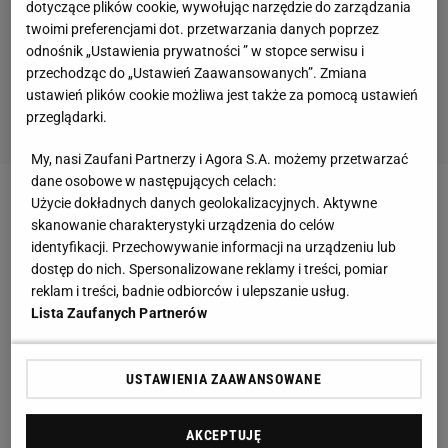
dotyczące plików cookie, wywołując narzędzie do zarządzania
twoimi preferencjami dot. przetwarzania danych poprzez
odnośnik „Ustawienia prywatności ” w stopce serwisu i
przechodząc do „Ustawień Zaawansowanych”. Zmiana
ustawień plików cookie możliwa jest także za pomocą ustawień
przeglądarki.
My, nasi Zaufani Partnerzy i Agora S.A. możemy przetwarzać
dane osobowe w następujących celach:
Użycie dokładnych danych geolokalizacyjnych. Aktywne
Nie popisały się
siatkarki
Developresu SkyRes
skanowanie charakterystyki urządzenia do celów
Rzeszów. W 2. kolejce
ORLEN
Ligi zespół trenera
identyfikacji. Przechowywanie informacji na urządzeniu lub
Mariusza Wiktorowicza po trzech setach przegrał z
dostęp do nich. Spersonalizowane reklamy i treści, pomiar
reklam i treści, badnie odbiorców i ulepszanie usług.
Polskim
Cukrem Muszynianką Muszyna. To druga
Lista Zaufanych Partnerów
porażka w tym sezonie rzeszowskiej drużyny, która
po raz kolejny słabo zagrała przede wszystkim w
USTAWIENIA ZAAWANSOWANE
przyjęciu.
Rozmowa z Magdą Jagodzińską:
AKCEPTUJĘ