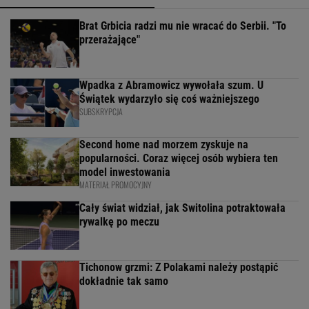
Brat Grbicia radzi mu nie wracać do Serbii. "To
przerażające"
Wpadka z Abramowicz wywołała szum. U
Świątek wydarzyło się coś ważniejszego
SUBSKRYPCJA
Second home nad morzem zyskuje na
popularności. Coraz więcej osób wybiera ten
model inwestowania
MATERIAŁ PROMOCYJNY
Cały świat widział, jak Switolina potraktowała
rywalkę po meczu
Tichonow grzmi: Z Polakami należy postąpić
dokładnie tak samo