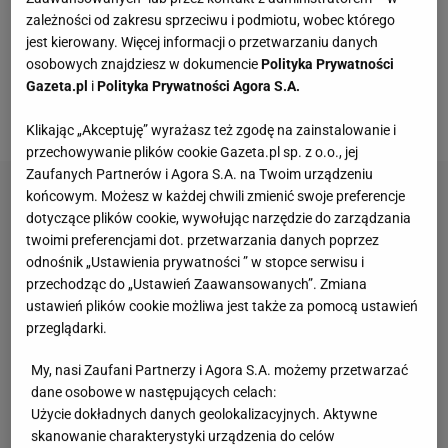
drużyny. - Mniejsze lub większe urazy są
zależności od zakresu sprzeciwu i podmiotu, wobec którego
nieodłączną częścią
sportu
, o czym przekonałem się
jest kierowany. Więcej informacji o przetwarzaniu danych
już nie raz. Najważniejsze, że teraz już wszystko w
osobowych znajdziesz w dokumencie
Polityka Prywatności
porządku z moim zdrowiem - mówi piłkarz w
Gazeta.pl
i
Polityka Prywatności Agora S.A.
rozmowie z portalem krakow.sport.pl.
Klikając „Akceptuję” wyrażasz też zgodę na zainstalowanie i
przechowywanie plików cookie Gazeta.pl sp. z o.o., jej
Zaufanych Partnerów i Agora S.A. na Twoim urządzeniu
końcowym. Możesz w każdej chwili zmienić swoje preferencje
dotyczące plików cookie, wywołując narzędzie do zarządzania
twoimi preferencjami dot. przetwarzania danych poprzez
odnośnik „Ustawienia prywatności ” w stopce serwisu i
przechodząc do „Ustawień Zaawansowanych”. Zmiana
ustawień plików cookie możliwa jest także za pomocą ustawień
przeglądarki.
My, nasi Zaufani Partnerzy i Agora S.A. możemy przetwarzać
dane osobowe w następujących celach:
Użycie dokładnych danych geolokalizacyjnych. Aktywne
skanowanie charakterystyki urządzenia do celów