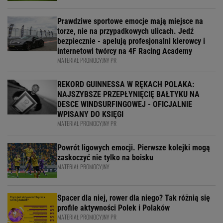
Prawdziwe sportowe emocje mają miejsce na
torze, nie na przypadkowych ulicach. Jedź
bezpiecznie - apelują profesjonalni kierowcy i
internetowi twórcy na 4F Racing Academy
MATERIAŁ PROMOCYJNY PR
REKORD GUINNESSA W RĘKACH POLAKA:
NAJSZYBSZE PRZEPŁYNIĘCIĘ BAŁTYKU NA
DESCE WINDSURFINGOWEJ - OFICJALNIE
WPISANY DO KSIĘGI
MATERIAŁ PROMOCYJNY PR
Powrót ligowych emocji. Pierwsze kolejki mogą
zaskoczyć nie tylko na boisku
MATERIAŁ PROMOCYJNY
Spacer dla niej, rower dla niego? Tak różnią się
profile aktywności Polek i Polaków
MATERIAŁ PROMOCYJNY PR