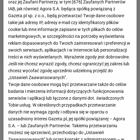
oraz jej Zaufani Partnerzy, w tym [
676
] Zaufanych Partnerów
IAB, jak również Agora S.A. będąca spółką powiązaną z
Gazeta.pl sp. z o.o., będą przetwarzać Twoje dane osobowe
takie jak adresy IP, adresy e-mail czy identyfikatory plików
cookie lub inne informacje zapisane w tych plikach do celów
marketingowych, w szczególności na potrzeby wyświetlania
reklam dopasowanych do Twoich zainteresowań i preferencji w
swoich serwisach, aplikacjach i w Internecie lub personalizacji
treści w nich wyświetlanych. Wyrażenie zgody jest dobrowolne.
Jeśli nie chcesz wyrazić zgody, chcesz ograniczyć jej zakres lub
chcesz wycofać zgodę uprzednio udzieloną przejdź do
Chcesz więcej? Polub Kraków - Sport.pl Po
„Ustawień Zaawansowanych”.
Twoje dane osobowe mogą być przetwarzane także do celów
wyjątkowym dla niego meczu przekonuje, że
badania i mierzenia informacji dotyczących funkcjonowania
oczywiście jest zadowolony z jubileuszu w
serwisów i aplikacji lub łączone z danymi dot. świadczonych
najwyższej
lidze
rozgrywkowej, ale być może
Tobie usług. W określonych przypadkach przetwarzanie
danych nie wymaga zgody i odbywa się w oparciu o
doczekałby się go szybciej, gdyby nie kontuzje. W
uzasadniony interes Gazeta.pl, jej spółki powiązanej – Agora
ubiegłym roku prowadził rozmowy z Wisłą, która
S.A. – lub Zaufanych Partnerów. Takiemu przetwarzaniu
właśnie z tego względu obawiała się go przyjąć do
możesz się sprzeciwić, przechodząc do „Ustawień
Zaawansowanych” lub przez kontakt z administratorem – w