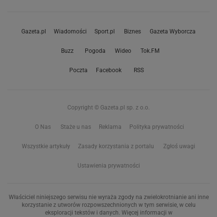
Gazeta.pl
Wiadomości
Sport.pl
Biznes
Gazeta Wyborcza
Buzz
Pogoda
Wideo
Tok.FM
Poczta
Facebook
RSS
Copyright © Gazeta.pl sp. z o.o.
O Nas
Staże u nas
Reklama
Polityka prywatności
Wszystkie artykuły
Zasady korzystania z portalu
Zgłoś uwagi
Ustawienia prywatności
Właściciel niniejszego serwisu nie wyraża zgody na zwielokrotnianie ani inne
korzystanie z utworów rozpowszechnionych w tym serwisie, w celu
eksploracji tekstów i danych. Więcej informacji w