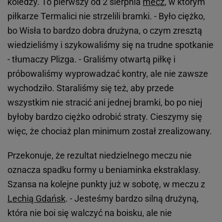
koledzy. To pierwszy od 2 sierpnia
mecz
, w którym
piłkarze Termalici nie strzelili bramki. - Było ciężko,
bo Wisła to bardzo dobra drużyna, o czym zresztą
wiedzieliśmy i szykowaliśmy się na trudne spotkanie
- tłumaczy Plizga. - Graliśmy otwartą piłkę i
próbowaliśmy wyprowadzać kontry, ale nie zawsze
wychodziło. Staraliśmy się też, aby przede
wszystkim nie stracić ani jednej bramki, bo po niej
byłoby bardzo ciężko odrobić straty. Cieszymy się
więc, że chociaż plan minimum został zrealizowany.
Przekonuje, że rezultat niedzielnego meczu nie
oznacza spadku formy u beniaminka ekstraklasy.
Szansa na kolejne punkty już w sobotę, w meczu z
Lechią Gdańsk
. - Jesteśmy bardzo silną drużyną,
która nie boi się walczyć na boisku, ale nie