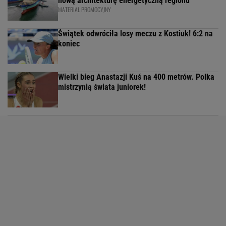
nową architekturę energetyczną regionu
MATERIAŁ PROMOCYJNY
Świątek odwróciła losy meczu z Kostiuk! 6:2 na
koniec
Wielki bieg Anastazji Kuś na 400 metrów. Polka
mistrzynią świata juniorek!