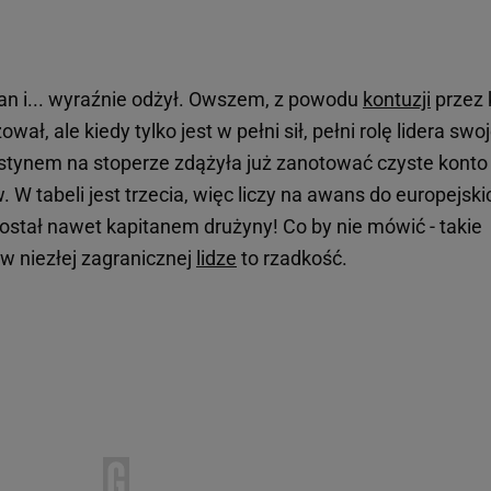
hian i... wyraźnie odżył. Owszem, z powodu
kontuzji
przez 
wał, ale kiedy tylko jest w pełni sił, pełni rolę lidera swo
stynem na stoperze zdążyła już zanotować czyste konto
 W tabeli jest trzecia, więc liczy na awans do europejski
ostał nawet kapitanem drużyny! Co by nie mówić - takie
w niezłej zagranicznej
lidze
to rzadkość.