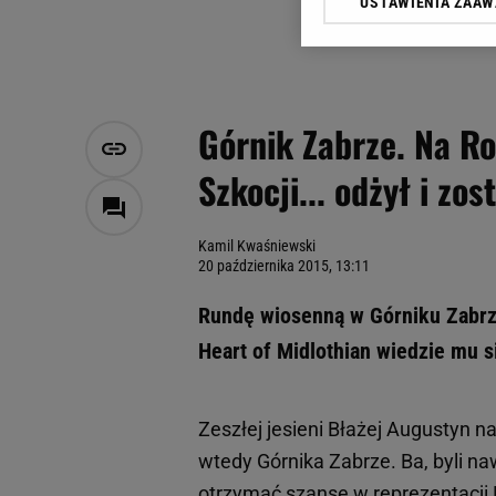
USTAWIENIA ZAA
Klikając „Akceptuję” wyra
Zaufanych Partnerów i A
dotyczące plików cookie,
odnośnik „Ustawienia pr
plików cookie możliwa je
Górnik Zabrze. Na Ro
My, nasi Zaufani Partne
Szkocji... odżył i zo
Użycie dokładnych danych
Przechowywanie informacji
badnie odbiorców i uleps
Kamil Kwaśniewski
20 października 2015, 13:11
Rundę wiosenną w Górniku Zabrze
Heart of Midlothian wiedzie mu s
Zeszłej jesieni Błażej Augustyn n
wtedy Górnika Zabrze. Ba, byli naw
otrzymać szansę w reprezentacji P