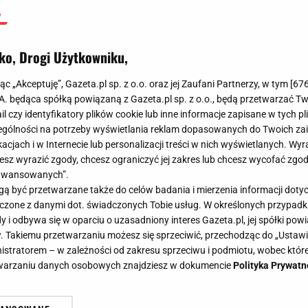
ko, Drogi Użytkowniku,
jąc „Akceptuję”, Gazeta.pl sp. z o.o. oraz jej Zaufani Partnerzy, w tym [
67
.A. będąca spółką powiązaną z Gazeta.pl sp. z o.o., będą przetwarzać T
ail czy identyfikatory plików cookie lub inne informacje zapisane w tych p
gólności na potrzeby wyświetlania reklam dopasowanych do Twoich zain
acjach i w Internecie lub personalizacji treści w nich wyświetlanych. Wyr
cesz wyrazić zgody, chcesz ograniczyć jej zakres lub chcesz wycofać zgo
aawansowanych”.
 być przetwarzane także do celów badania i mierzenia informacji dot
 łączone z danymi dot. świadczonych Tobie usług. W określonych przypad
i odbywa się w oparciu o uzasadniony interes Gazeta.pl, jej spółki powi
. Takiemu przetwarzaniu możesz się sprzeciwić, przechodząc do „Ust
nistratorem – w zależności od zakresu sprzeciwu i podmiotu, wobec które
etwarzaniu danych osobowych znajdziesz w dokumencie
Polityka Prywatn