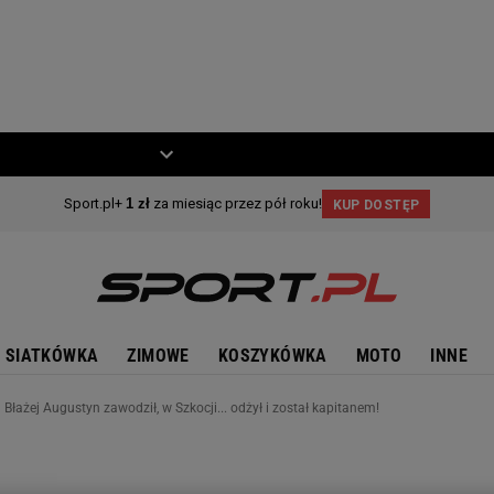
ZIECKO
MOTO
SIATKÓWKA
ZIMOWE
KOSZYKÓWKA
MOTO
INNE
Błażej Augustyn zawodził, w Szkocji... odżył i został kapitanem!