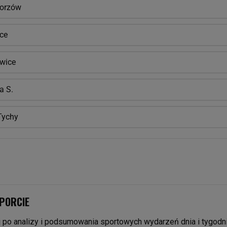
horzów
ice
wice
a S.
Tychy