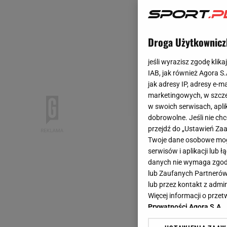
Droga Użytkownicz
jeśli wyrazisz zgodę klika
IAB, jak również Agora S
jak adresy IP, adresy e-m
marketingowych, w szcze
w swoich serwisach, aplik
dobrowolne. Jeśli nie ch
przejdź do „Ustawień Z
Twoje dane osobowe mogą
serwisów i aplikacji lub
danych nie wymaga zgody 
lub Zaufanych Partnerów
lub przez kontakt z admi
Więcej informacji o prz
Prywatności Agora S.A.