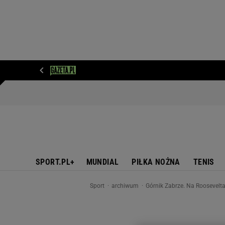
WIADOMOŚCI
NEXT
SPORT
PLOTEK
D
SPORT.PL+
MUNDIAL
PIŁKA NOŻNA
TENIS
Sport
archiwum
Górnik Zabrze. Na Roosevelta 