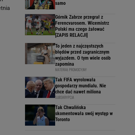
samo
etnia
Górnik Zabrze przegrał z
Ferencvarosem. Wicemistrz
Polski ma czego żałować
[ZAPIS RELACJI]
To jeden z najczęstszych
błędów przed zagranicznym
wyjazdem. O tym wiele osób
zapomina
MATERIAŁ PROMOCYJNY
Tak FIFA wyrolowała
gospodarzy mundialu. Nie
chce dać nawet miliona
SUBSKRYPCJA
Tak Chwalińska
skomentowała swój występ w
Toronto