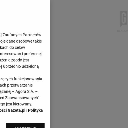
6
] Zaufanych Partnerów
woje dane osobowe takie
likach do celów
teresowań i preferencji
ażenie zgody jest
dę uprzednio udzieloną
yczących funkcjonowania
kach przetwarzanie
ązanej – Agora S.A. –
awień Zaawansowanych”
go jest kierowany.
ości Gazeta.pl
i
Polityka