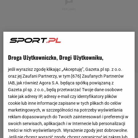
Droga Użytkowniczko, Drogi Użytkowniku,
jeśli wyrazisz zgodę klikając „Akceptuję”, Gazeta.pl sp. z o.o.
oraz jej Zaufani Partnerzy, w tym [
676
] Zaufanych Partnerów
IAB, jak również Agora S.A. będąca spółką powiązaną z
W imprezie wzięło udział 10 drużyn, a wśród nich
Gazeta.pl sp. z o.o., będą przetwarzać Twoje dane osobowe
m.in. wojsko, policja, straż pożarna i służba
takie jak adresy IP, adresy e-mail czy identyfikatory plików
cookie lub inne informacje zapisane w tych plikach do celów
więzienna. Rozgrywki toczyły się w dwóch etapach.
marketingowych, w szczególności na potrzeby wyświetlania
W fazie grupowej
ekipy
rywalizowały systemem
reklam dopasowanych do Twoich zainteresowań i preferencji w
każdy z każdym. Najlepsi zmierzyli się w
finale
,
swoich serwisach, aplikacjach i w Internecie lub personalizacji
treści w nich wyświetlanych. Wyrażenie zgody jest dobrowolne.
natomiast pozostali o dalsze miejsca. W
Jeśli nie chcesz wyrazić zgody, chcesz ograniczyć jej zakres lub