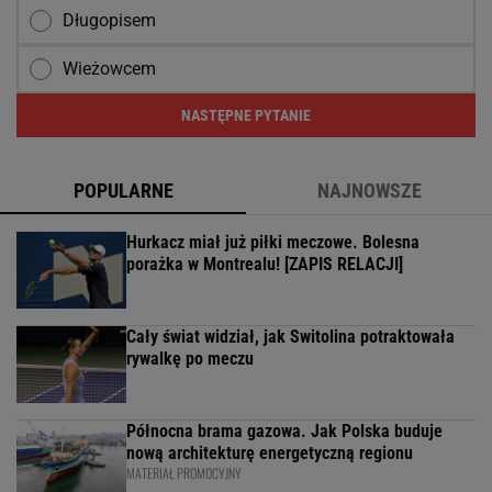
Długopisem
Wieżowcem
NASTĘPNE PYTANIE
POPULARNE
NAJNOWSZE
Hurkacz miał już piłki meczowe. Bolesna
porażka w Montrealu! [ZAPIS RELACJI]
Cały świat widział, jak Switolina potraktowała
rywalkę po meczu
Północna brama gazowa. Jak Polska buduje
nową architekturę energetyczną regionu
MATERIAŁ PROMOCYJNY