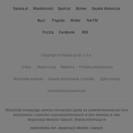
Gazeta.pl
Wiadomości
Sport.pl
Biznes
Gazeta Wyborcza
Buzz
Pogoda
Wideo
Tok.FM
Poczta
Facebook
RSS
Copyright © Gazeta.pl sp. z o.o.
O Nas
Staże u nas
Reklama
Polityka prywatności
Wszystkie artykuły
Zasady korzystania z portalu
Zgłoś uwagi
Ustawienia prywatności
Właściciel niniejszego serwisu nie wyraża zgody na zwielokrotnianie ani inne
korzystanie z utworów rozpowszechnionych w tym serwisie, w celu
eksploracji tekstów i danych. Więcej informacji w
zastrzeżeniu dot. eksploracji tekstów i danych