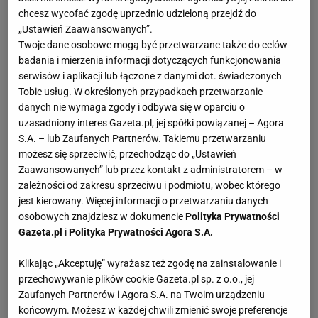
zmaganiach nie zabrakło gospodarzy. Nasze miasto
chcesz wycofać zgodę uprzednio udzieloną przejdź do
reprezentowały: Komenda Wojewódzka Policji zs. w
„Ustawień Zaawansowanych”.
Radomiu oraz Areszt Śledczy, który w grupowym
Twoje dane osobowe mogą być przetwarzane także do celów
badania i mierzenia informacji dotyczących funkcjonowania
meczu
inauguracyjnym pokonał Komendę Woj.
serwisów i aplikacji lub łączone z danymi dot. świadczonych
Straży Pożarnej z Łodzi 2:1. - Te same drużyny
Tobie usług. W określonych przypadkach przetwarzanie
spotkały się również w
meczu
finałowym, gdzie tym
danych nie wymaga zgody i odbywa się w oparciu o
uzasadniony interes Gazeta.pl, jej spółki powiązanej – Agora
razem lepsza okazała się drużyna z Łodzi,
S.A. – lub Zaufanych Partnerów. Takiemu przetwarzaniu
pokonując zespól AŚ z Radomia 2:1 i tym samym
możesz się sprzeciwić, przechodząc do „Ustawień
zapewniając sobie pierwsze miejsce oraz nagrodę
Zaawansowanych” lub przez kontakt z administratorem – w
zależności od zakresu sprzeciwu i podmiotu, wobec którego
pieniężna w wysokości 3 tys. zł. Za drugie miejcie
jest kierowany. Więcej informacji o przetwarzaniu danych
zawodnicy
z Radomia otrzymali 2 tys zł. Na trzecim
osobowych znajdziesz w dokumencie
Polityka Prywatności
miejscu uplasowała się drużyna Komendy Woj.
Gazeta.pl
i
Polityka Prywatności Agora S.A.
Straży Pożarnej z Opola, którzy dostali nagrodę w
Klikając „Akceptuję” wyrażasz też zgodę na zainstalowanie i
wysokości tysiąca zł. Drużyny otrzymały również
przechowywanie plików cookie Gazeta.pl sp. z o.o., jej
upominki i pamiątkowe puchary - relacjonował
Zaufanych Partnerów i Agora S.A. na Twoim urządzeniu
końcowym. Możesz w każdej chwili zmienić swoje preferencje
Michał Plenkiewicz, przedstawiciel organizatorów