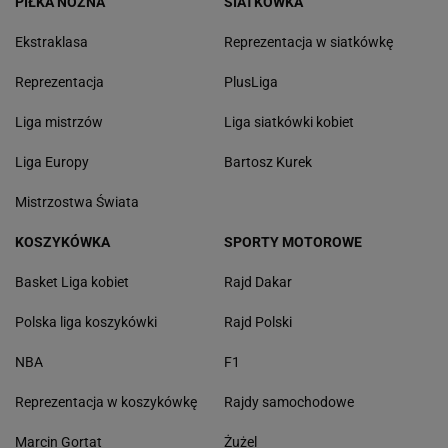
PIŁKA NOŻNA
SIATKÓWKA
Ekstraklasa
Reprezentacja w siatkówkę
Reprezentacja
PlusLiga
Liga mistrzów
Liga siatkówki kobiet
Liga Europy
Bartosz Kurek
Mistrzostwa Świata
KOSZYKÓWKA
SPORTY MOTOROWE
Basket Liga kobiet
Rajd Dakar
Polska liga koszykówki
Rajd Polski
NBA
F1
Reprezentacja w koszykówkę
Rajdy samochodowe
Marcin Gortat
Żużel