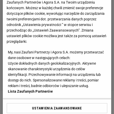
Zaufanych Partnerów i Agora S.A. na Twoim urządzeniu
końcowym. Możesz w każdej chwili zmienić swoje preferencje
dotyczące plików cookie, wywołując narzędzie do zarządzania
twoimi preferencjami dot. przetwarzania danych poprzez
odnośnik „Ustawienia prywatności ” w stopce serwisu i
przechodząc do „Ustawień Zaawansowanych”. Zmiana
ustawień plików cookie możliwa jest także za pomocą ustawień
przeglądarki.
My, nasi Zaufani Partnerzy i Agora S.A. możemy przetwarzać
dane osobowe w następujących celach:
Użycie dokładnych danych geolokalizacyjnych. Aktywne
skanowanie charakterystyki urządzenia do celów
identyfikacji. Przechowywanie informacji na urządzeniu lub
dostęp do nich. Spersonalizowane reklamy i treści, pomiar
reklam i treści, badnie odbiorców i ulepszanie usług.
Lista Zaufanych Partnerów
Popularny "Szewin" może pochwalić się sporym
USTAWIENIA ZAAWANSOWANE
sportowym dorobkiem. - Andrzej Szewiński w trakcie