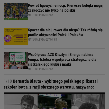
Powrót ligowych emocji. Pierwsze kolejki mogą
zaskoczyć nie tylko na boisku
MATERIAŁ PROMOCYJNY
Spacer dla niej, rower dla niego? Tak różnią się
profile aktywności Polek i Polaków
MATERIAŁ PROMOCYJNY PR
Współpraca AZS Olsztyn i Energa nabiera
tempa. Istotna współpraca strategiczna dla
siatkarskiego klubu i marki
MATERIAŁ PROMOCYJNY
1/10
Bernarda Blauta - wybitnego polskiego piłkarza i
szkoleniowca, z racji słusznego wzrostu, nazywano: