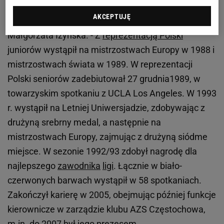
swojej kariery siatkarskiej trzykrotnie wywalczył
AKCEPTUJĘ
tytuł Mistrza Polski z AZS Częstochowa - wylicza
Małgorzata Iżyńska. - Z
reprezentacją Polski
juniorów wystąpił na mistrzostwach Europy w 1988 i
mistrzostwach świata w 1989. W reprezentacji
Polski seniorów zadebiutował 27 grudnia1989, w
towarzyskim spotkaniu z UCLA Los Angeles. W 1993
r. wystąpił na Letniej Uniwersjadzie, zdobywając z
drużyną srebrny medal, a następnie na
mistrzostwach Europy, zajmując z drużyną siódme
miejsce. W sezonie 1992/93 zdobył nagrodę dla
najlepszego
zawodnika
ligi
. Łącznie w biało-
czerwonych barwach wystąpił w 58 spotkaniach.
Zakończył karierę w 2005, obejmując później funkcje
kierownicze w zarządzie klubu AZS Częstochowa,
m.in. do 2007 był jego prezesem.