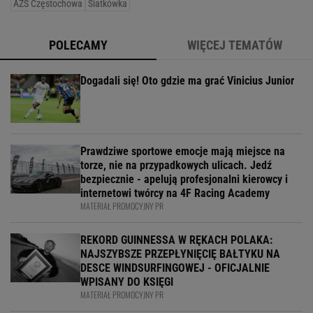
AZS Częstochowa
Siatkówka
POLECAMY
WIĘCEJ TEMATÓW
Dogadali się! Oto gdzie ma grać Vinicius Junior
Prawdziwe sportowe emocje mają miejsce na
torze, nie na przypadkowych ulicach. Jedź
bezpiecznie - apelują profesjonalni kierowcy i
internetowi twórcy na 4F Racing Academy
MATERIAŁ PROMOCYJNY PR
REKORD GUINNESSA W RĘKACH POLAKA:
NAJSZYBSZE PRZEPŁYNIĘCIĘ BAŁTYKU NA
DESCE WINDSURFINGOWEJ - OFICJALNIE
WPISANY DO KSIĘGI
MATERIAŁ PROMOCYJNY PR