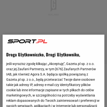
Droga Użytkowniczko, Drogi Użytkowniku,
jeśli wyrazisz zgodę klikając „Akceptuję”, Gazeta.pl sp. z o.o.
oraz jej Zaufani Partnerzy, w tym [
676
] Zaufanych Partnerów
- 20 października o godz. 10 Hala
Sportowa
IAB, jak również Agora S.A. będąca spółką powiązaną z
Gazeta.pl sp. z o.o., będą przetwarzać Twoje dane osobowe
Częstochowa zaprasza wszystkich fanów
sportu
na
takie jak adresy IP, adresy e-mail czy identyfikatory plików
wyjątkowe spotkanie - mówi Małgorzata Iżyńska,
cookie lub inne informacje zapisane w tych plikach do celów
kierownik do spraw marketingu i sprzedaży HSC. -
marketingowych, w szczególności na potrzeby wyświetlania
reklam dopasowanych do Twoich zainteresowań i preferencji w
Były zawodnik AZS Częstochowa, a obecny senator
swoich serwisach, aplikacjach i w Internecie lub personalizacji