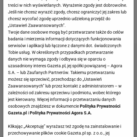
RP pan Andrzej Szewiński wypożyczy swoje
treści w nich wyświetlanych. Wyrażenie zgody jest dobrowolne.
sportowe trofea do archiwum pamiątek, które
Jeśli nie chcesz wyrazić zgody, chcesz ograniczyć jej zakres lub
chcesz wycofać zgodę uprzednio udzieloną przejdź do
Spółka HSC powołała, aby kultywować pamięć i
„Ustawień Zaawansowanych”.
tradycję naszych sportowców.
Twoje dane osobowe mogą być przetwarzane także do celów
badania i mierzenia informacji dotyczących funkcjonowania
serwisów i aplikacji lub łączone z danymi dot. świadczonych
Tobie usług. W określonych przypadkach przetwarzanie
danych nie wymaga zgody i odbywa się w oparciu o
uzasadniony interes Gazeta.pl, jej spółki powiązanej – Agora
S.A. – lub Zaufanych Partnerów. Takiemu przetwarzaniu
możesz się sprzeciwić, przechodząc do „Ustawień
Zaawansowanych” lub przez kontakt z administratorem – w
zależności od zakresu sprzeciwu i podmiotu, wobec którego
jest kierowany. Więcej informacji o przetwarzaniu danych
osobowych znajdziesz w dokumencie
Polityka Prywatności
Gazeta.pl
i
Polityka Prywatności Agora S.A.
Klikając „Akceptuję” wyrażasz też zgodę na zainstalowanie i
przechowywanie plików cookie Gazeta.pl sp. z o.o., jej