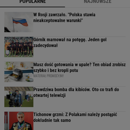
POPULARNE
NAJNOWSZE
W Rosji zawrzało. "Polska stawia
nieakceptowalne warunki"
Górnik marnował na potęgę. Jeden gol
zadecydował
Masz dość gotowania w upale? Ten obiad zrobisz
szybko i bez kropli potu
MATERIAŁ PROMOCYJNY
Prawdziwa bomba dla kibiców. Oto co trafi do
otwartej telewizji
Tichonow grzmi: Z Polakami należy postąpić
dokładnie tak samo