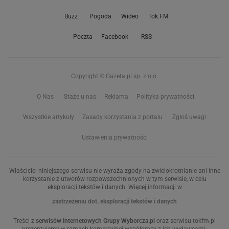
Buzz
Pogoda
Wideo
Tok.FM
Poczta
Facebook
RSS
Copyright © Gazeta.pl sp. z o.o.
O Nas
Staże u nas
Reklama
Polityka prywatności
Wszystkie artykuły
Zasady korzystania z portalu
Zgłoś uwagi
Ustawienia prywatności
Właściciel niniejszego serwisu nie wyraża zgody na zwielokrotnianie ani inne
korzystanie z utworów rozpowszechnionych w tym serwisie, w celu
eksploracji tekstów i danych. Więcej informacji w
zastrzeżeniu dot. eksploracji tekstów i danych
Treści z
serwisów internetowych Grupy Wyborcza.pl
oraz serwisu tokfm.pl