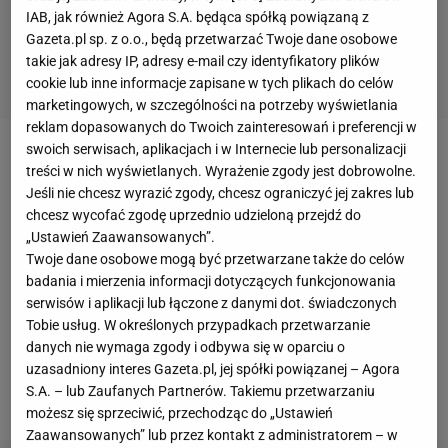
IAB, jak również Agora S.A. będąca spółką powiązaną z
Gazeta.pl sp. z o.o., będą przetwarzać Twoje dane osobowe
takie jak adresy IP, adresy e-mail czy identyfikatory plików
cookie lub inne informacje zapisane w tych plikach do celów
marketingowych, w szczególności na potrzeby wyświetlania
reklam dopasowanych do Twoich zainteresowań i preferencji w
swoich serwisach, aplikacjach i w Internecie lub personalizacji
AZS przegrał we wtorek z Katarem 0:4. Trener
treści w nich wyświetlanych. Wyrażenie zgody jest dobrowolne.
Michał Bąkiewicz w tym
meczu
kontrolnym nie
Jeśli nie chcesz wyrazić zgody, chcesz ograniczyć jej zakres lub
chcesz wycofać zgodę uprzednio udzieloną przejdź do
wystawił jednak najmocniejszego składu. Nie zagrali
„Ustawień Zaawansowanych”.
obcokrajowcy AZS-u: Rafael Redwitz oraz atakujący
Twoje dane osobowe mogą być przetwarzane także do celów
Felipe Bandero. Z zespołem nadal nie ma też
badania i mierzenia informacji dotyczących funkcjonowania
serwisów i aplikacji lub łączone z danymi dot. świadczonych
przyjmującego reprezentacji
Słowacji
Mateja
Tobie usług. W określonych przypadkach przetwarzanie
Pataka, który ze swoją kadrą przygotowuje się do
danych nie wymaga zgody i odbywa się w oparciu o
mistrzostw Europy. We wtorek Słowacja przegrała
uzasadniony interes Gazeta.pl, jej spółki powiązanej – Agora
S.A. – lub Zaufanych Partnerów. Takiemu przetwarzaniu
sparing z Polską 0:5.
możesz się sprzeciwić, przechodząc do „Ustawień
Zaawansowanych” lub przez kontakt z administratorem – w