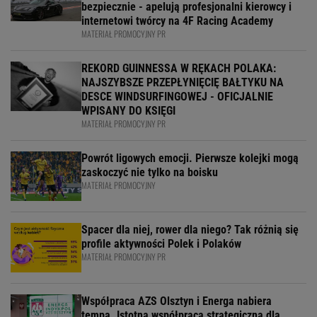
bezpiecznie - apelują profesjonalni kierowcy i
internetowi twórcy na 4F Racing Academy
MATERIAŁ PROMOCYJNY PR
REKORD GUINNESSA W RĘKACH POLAKA:
NAJSZYBSZE PRZEPŁYNIĘCIĘ BAŁTYKU NA
DESCE WINDSURFINGOWEJ - OFICJALNIE
WPISANY DO KSIĘGI
MATERIAŁ PROMOCYJNY PR
Powrót ligowych emocji. Pierwsze kolejki mogą
zaskoczyć nie tylko na boisku
MATERIAŁ PROMOCYJNY
Spacer dla niej, rower dla niego? Tak różnią się
profile aktywności Polek i Polaków
MATERIAŁ PROMOCYJNY PR
Współpraca AZS Olsztyn i Energa nabiera
tempa. Istotna współpraca strategiczna dla