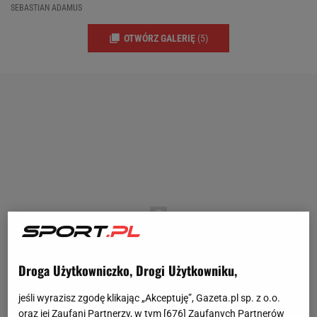
SEBASTIAN ADAMUS
OTWÓRZ GALERIĘ
(5)
Droga Użytkowniczko, Drogi Użytkowniku,
jeśli wyrazisz zgodę klikając „Akceptuję”, Gazeta.pl sp. z o.o.
oraz jej Zaufani Partnerzy, w tym [
676
] Zaufanych Partnerów