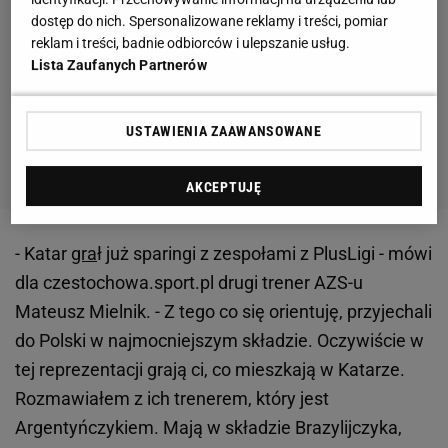
dostęp do nich. Spersonalizowane reklamy i treści, pomiar
reklam i treści, badnie odbiorców i ulepszanie usług.
Lista Zaufanych Partnerów
USTAWIENIA ZAAWANSOWANE
AKCEPTUJĘ
- Katar
gra
ł już sparingi z zespołami z PlusLigi - mówi
dla czestochowa.sport.pl drugi trener AZS-u
Mateusz Mielnik. - Z tego co się orientuję, przyjechali
do Polski w najmocniejszym składzie. Oczywiście w
tej reprezentacji grają ci, co mieszkają w Katarze.
Rozmawiałem z ich trenerem, który jest
Argentyńczykiem. Mają w składzie Brazylijczyka,