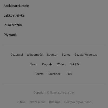
Skoki narciarskie
Lekkoatletyka
Piłka ręczna
Pływanie
Gazeta.pl
Wiadomości
Sport.pl
Biznes
Gazeta Wyborcza
Buzz
Pogoda
Wideo
Tok.FM
Poczta
Facebook
RSS
Copyright © Gazeta.pl sp. z o.o.
O Nas
Staże u nas
Reklama
Polityka prywatności