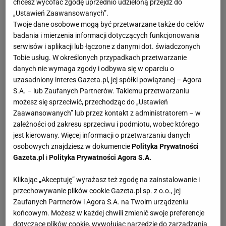
chcesz wycofać zgodę uprzednio udzieloną przejdź do
„Ustawień Zaawansowanych”.
Twoje dane osobowe mogą być przetwarzane także do celów
badania i mierzenia informacji dotyczących funkcjonowania
serwisów i aplikacji lub łączone z danymi dot. świadczonych
Tobie usług. W określonych przypadkach przetwarzanie
danych nie wymaga zgody i odbywa się w oparciu o
uzasadniony interes Gazeta.pl, jej spółki powiązanej – Agora
S.A. – lub Zaufanych Partnerów. Takiemu przetwarzaniu
możesz się sprzeciwić, przechodząc do „Ustawień
Zaawansowanych” lub przez kontakt z administratorem – w
zależności od zakresu sprzeciwu i podmiotu, wobec którego
jest kierowany. Więcej informacji o przetwarzaniu danych
osobowych znajdziesz w dokumencie
Polityka Prywatności
Gazeta.pl
i
Polityka Prywatności Agora S.A.
Klikając „Akceptuję” wyrażasz też zgodę na zainstalowanie i
przechowywanie plików cookie Gazeta.pl sp. z o.o., jej
Zaufanych Partnerów i Agora S.A. na Twoim urządzeniu
końcowym. Możesz w każdej chwili zmienić swoje preferencje
dotyczące plików cookie, wywołując narzędzie do zarządzania