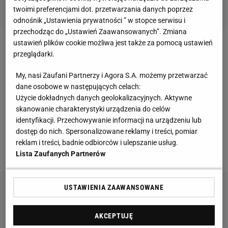
twoimi preferencjami dot. przetwarzania danych poprzez
odnośnik „Ustawienia prywatności ” w stopce serwisu i
przechodząc do „Ustawień Zaawansowanych”. Zmiana
ustawień plików cookie możliwa jest także za pomocą ustawień
Zagłębie ogłosiło konkurs na nowy hymn z okazji
przeglądarki.
110-lecia klubu, które będzie obchodzić w 2016 roku.
My, nasi Zaufani Partnerzy i Agora S.A. możemy przetwarzać
Zagłębie poinformowało
, że zwycięzca zgarnie pięć
dane osobowe w następujących celach:
tysięcy złotych nagrody i "wieczną chwałę".
Użycie dokładnych danych geolokalizacyjnych. Aktywne
skanowanie charakterystyki urządzenia do celów
Jednak nie wszyscy
kibice
chcą nowego hymnu. Na
identyfikacji. Przechowywanie informacji na urządzeniu lub
dostęp do nich. Spersonalizowane reklamy i treści, pomiar
Facebooku powstał profil "Stanowcze NIE dla
reklam i treści, badnie odbiorców i ulepszanie usług.
nowego hymnu Zagłębia Sosnowiec!!!".
Lista Zaufanych Partnerów
USTAWIENIA ZAAWANSOWANE
AKCEPTUJĘ