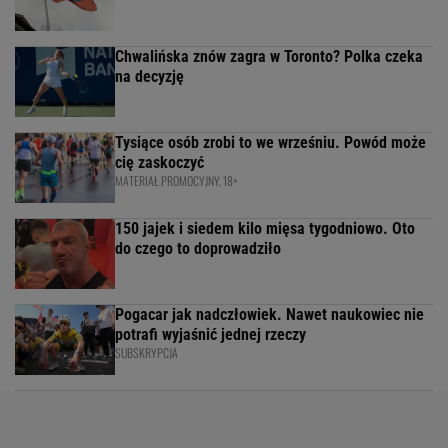
Chwalińska znów zagra w Toronto? Polka czeka
na decyzję
Tysiące osób zrobi to we wrześniu. Powód może
cię zaskoczyć
MATERIAŁ PROMOCYJNY, 18+
150 jajek i siedem kilo mięsa tygodniowo. Oto
do czego to doprowadziło
Pogacar jak nadczłowiek. Nawet naukowiec nie
potrafi wyjaśnić jednej rzeczy
SUBSKRYPCJA