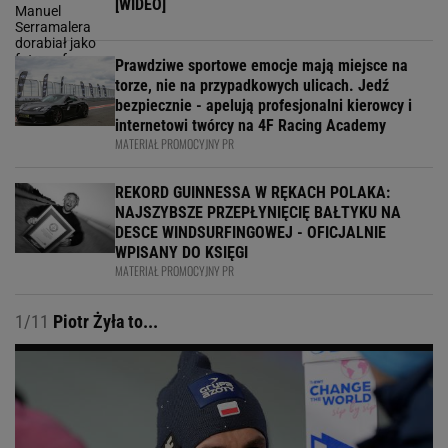
[WIDEO]
Prawdziwe sportowe emocje mają miejsce na
torze, nie na przypadkowych ulicach. Jedź
bezpiecznie - apelują profesjonalni kierowcy i
internetowi twórcy na 4F Racing Academy
MATERIAŁ PROMOCYJNY PR
REKORD GUINNESSA W RĘKACH POLAKA:
NAJSZYBSZE PRZEPŁYNIĘCIĘ BAŁTYKU NA
DESCE WINDSURFINGOWEJ - OFICJALNIE
WPISANY DO KSIĘGI
MATERIAŁ PROMOCYJNY PR
1/11
Piotr Żyła to...