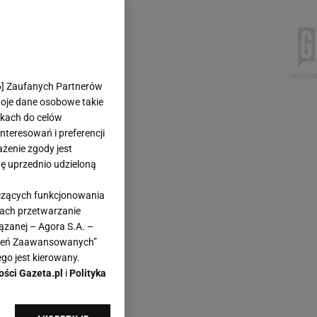
6
] Zaufanych Partnerów
woje dane osobowe takie
likach do celów
teresowań i preferencji
ażenie zgody jest
dę uprzednio udzieloną
yczących funkcjonowania
kach przetwarzanie
ązanej – Agora S.A. –
awień Zaawansowanych”
go jest kierowany.
ości Gazeta.pl
i
Polityka