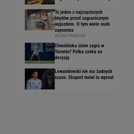
To jeden z najczęstszych
błędów przed zagranicznym
wyjazdem. O tym wiele osób
zapomina
MATERIAŁ PROMOCYJNY
Chwalińska znów zagra w
Toronto? Polka czeka na
decyzję
Lewandowski nie ma żadnych
szans. Ekspert mówi to wprost