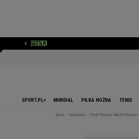
WIADOMOŚCI
NEXT
SPORT
PLOTEK
D
SPORT.PL+
MUNDIAL
PIŁKA NOŻNA
TENIS
Sport
archiwum
Piast Gliwice. Martin Nespor: