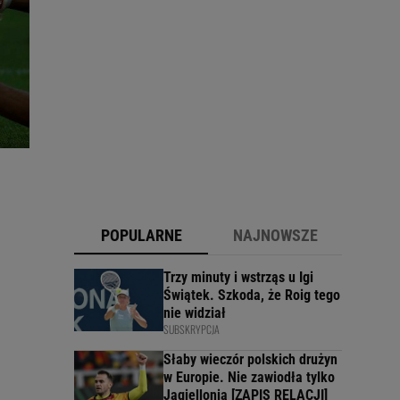
POPULARNE
NAJNOWSZE
Trzy minuty i wstrząs u Igi
Świątek. Szkoda, że Roig tego
nie widział
SUBSKRYPCJA
Słaby wieczór polskich drużyn
w Europie. Nie zawiodła tylko
Jagiellonia [ZAPIS RELACJI]