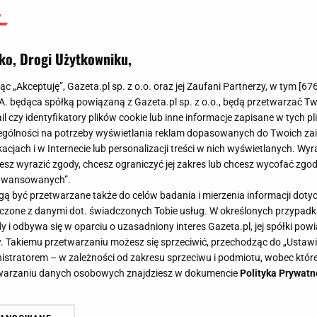
ko, Drogi Użytkowniku,
jąc „Akceptuję”, Gazeta.pl sp. z o.o. oraz jej Zaufani Partnerzy, w tym [
67
.A. będąca spółką powiązaną z Gazeta.pl sp. z o.o., będą przetwarzać T
ail czy identyfikatory plików cookie lub inne informacje zapisane w tych p
gólności na potrzeby wyświetlania reklam dopasowanych do Twoich zain
acjach i w Internecie lub personalizacji treści w nich wyświetlanych. Wyr
cesz wyrazić zgody, chcesz ograniczyć jej zakres lub chcesz wycofać zgo
aawansowanych”.
 być przetwarzane także do celów badania i mierzenia informacji dot
 łączone z danymi dot. świadczonych Tobie usług. W określonych przypad
i odbywa się w oparciu o uzasadniony interes Gazeta.pl, jej spółki powi
. Takiemu przetwarzaniu możesz się sprzeciwić, przechodząc do „Ust
nistratorem – w zależności od zakresu sprzeciwu i podmiotu, wobec które
etwarzaniu danych osobowych znajdziesz w dokumencie
Polityka Prywatn