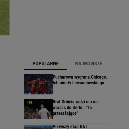
POPULARNE
NAJNOWSZE
Pucharowa wygrana Chicago.
64 minuty Lewandowskiego
Brat Grbicia radzi mu nie
wracać do Serbii. "To
przerażające"
Pierwszy etap GAT