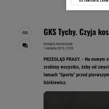
USTAWIENIA ZAA
Klikając „Akceptuję” wyra
Zaufanych Partnerów i A
dotyczące plików cookie,
odnośnik „Ustawienia pr
plików cookie możliwa je
GKS Tychy. Czyja ko
My, nasi Zaufani Partne
Użycie dokładnych danych
Przechowywanie informacji
Grzegorz Kaczmarzyk
1 sierpnia 2015, 12:05
badnie odbiorców i uleps
PRZEGLĄD PRASY. - Na nowym stad
zrobimy wszystko, żeby od zwycię
łamach "Sportu" przed pierwsz
Górkiewicz.