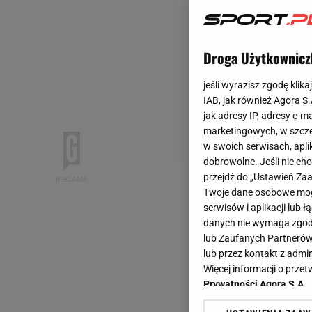
Droga Użytkownicz
jeśli wyrazisz zgodę klika
IAB, jak również Agora S
jak adresy IP, adresy e-m
marketingowych, w szcze
w swoich serwisach, aplik
dobrowolne. Jeśli nie ch
przejdź do „Ustawień Z
Twoje dane osobowe mogą
serwisów i aplikacji lub
danych nie wymaga zgody 
lub Zaufanych Partnerów
lub przez kontakt z admi
Więcej informacji o prz
Prywatności Agora S.A.