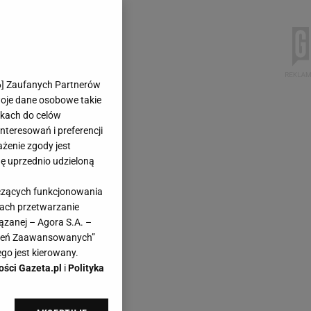
6
] Zaufanych Partnerów
woje dane osobowe takie
likach do celów
teresowań i preferencji
ażenie zgody jest
dę uprzednio udzieloną
yczących funkcjonowania
kach przetwarzanie
ązanej – Agora S.A. –
awień Zaawansowanych”
go jest kierowany.
ości Gazeta.pl
i
Polityka