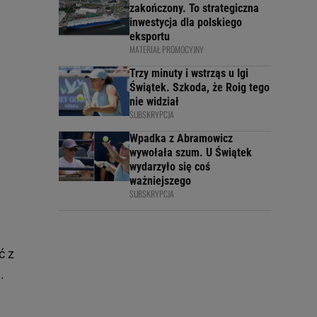
zakończony. To strategiczna
inwestycja dla polskiego
eksportu
MATERIAŁ PROMOCYJNY
Trzy minuty i wstrząs u Igi
Świątek. Szkoda, że Roig tego
nie widział
SUBSKRYPCJA
Wpadka z Abramowicz
wywołała szum. U Świątek
wydarzyło się coś
ważniejszego
SUBSKRYPCJA
ć z
.