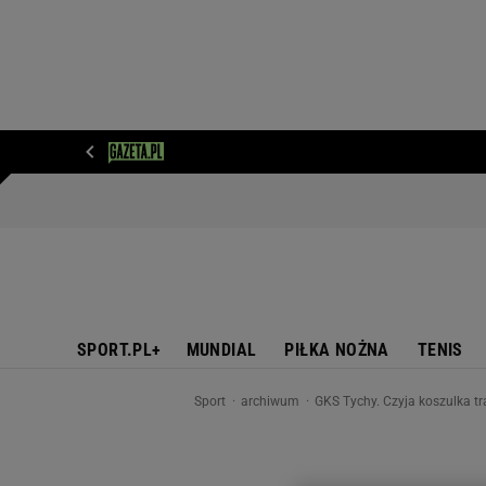
WIADOMOŚCI
NEXT
SPORT
PLOTEK
D
SPORT.PL+
MUNDIAL
PIŁKA NOŻNA
TENIS
Sport
archiwum
GKS Tychy. Czyja koszulka t