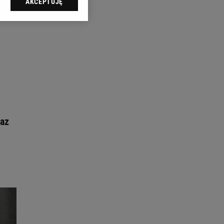
AKCEPTUJĘ
l sp. z o.o., jej
ić swoje preferencje
arzania danych poprzez
ych”. Zmiana ustawień
ach:
 celów identyfikacji.
omiar reklam i treści,
raz