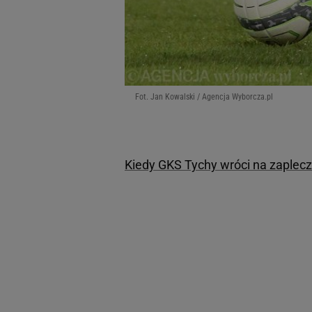
Fot. Jan Kowalski / Agencja Wyborcza.pl
Kiedy GKS Tychy wróci na zaplecz