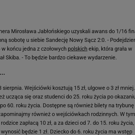
nera Mirosława Jabłońskiego uzyskali awans do 1/16 fin
oną sobotę u siebie Sandecję Nowy Sącz 2:0. - Podejdzi
o w końcu jedna z czołowych
polskich
ekip, która grała w
ał Skiba. - To będzie bardzo ciekawe wydarzenie.
...
3 sierpnia. Wejściówki kosztują 15 zł, ulgowe o 3 zł mniej
ież ucząca się oraz studenci do 25. roku życia po okazani
 po 60. roku życia. Dostępne są również bilety na trybunę
ie zapominajmy również o wejściówkach rodzinnych. W ty
odzice zapłacą 10 zł, a za dzieci od 7. do 15. roku życia,
a wynosić będzie 1 zł. Dziecko do 6. roku życia ma wstęp