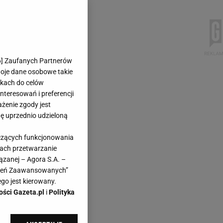
6
] Zaufanych Partnerów
woje dane osobowe takie
likach do celów
teresowań i preferencji
ażenie zgody jest
dę uprzednio udzieloną
yczących funkcjonowania
kach przetwarzanie
ązanej – Agora S.A. –
awień Zaawansowanych”
go jest kierowany.
ości Gazeta.pl
i
Polityka