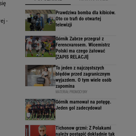
się
Prawdziwa bomba dla kibiców.
Oto co trafi do otwartej
ej -
telewizji
Górnik Zabrze przegrał z
Ferencvarosem. Wicemistrz
Polski ma czego żałować
[ZAPIS RELACJI]
To jeden z najczęstszych
błędów przed zagranicznym
wyjazdem. O tym wiele osób
zapomina
MATERIAŁ PROMOCYJNY
Górnik marnował na potęgę.
Jeden gol zadecydował
Tichonow grzmi: Z Polakami
należy postąpić dokładnie tak