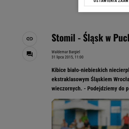
USTAWIENIA ZAA
Klikając „Akceptuję” wyra
Zaufanych Partnerów i A
dotyczące plików cookie,
odnośnik „Ustawienia pr
plików cookie możliwa je
Stomil - Śląsk w Puc
My, nasi Zaufani Partne
Użycie dokładnych danych
Przechowywanie informacji
Waldemar Bargiel
31 lipca 2015, 11:00
badnie odbiorców i uleps
Kibice biało-niebieskich niecier
ekstraklasowym Śląskiem Wrocła
wieczornych. - Podejdziemy do p