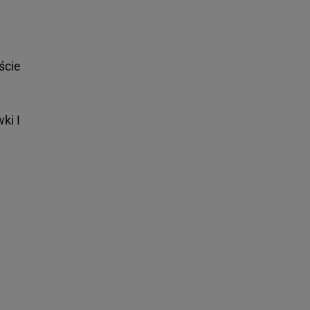
ście
ki I