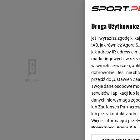
Droga Użytkownicz
jeśli wyrazisz zgodę klika
IAB, jak również Agora S
jak adresy IP, adresy e-m
marketingowych, w szcze
w swoich serwisach, aplik
dobrowolne. Jeśli nie ch
przejdź do „Ustawień Z
Twoje dane osobowe mogą
serwisów i aplikacji lub
danych nie wymaga zgody 
lub Zaufanych Partnerów
lub przez kontakt z admi
Więcej informacji o prz
Prywatności Agora S.A.