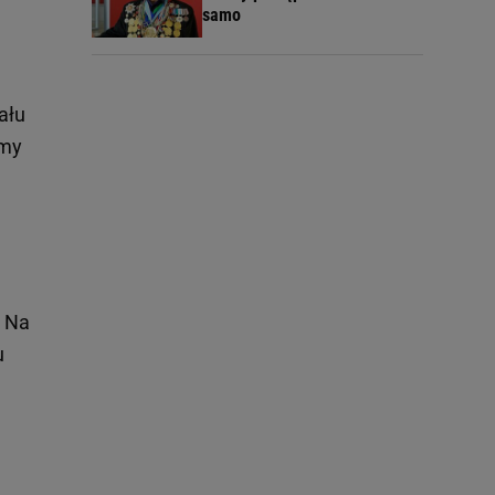
samo
ału
emy
. Na
u
m