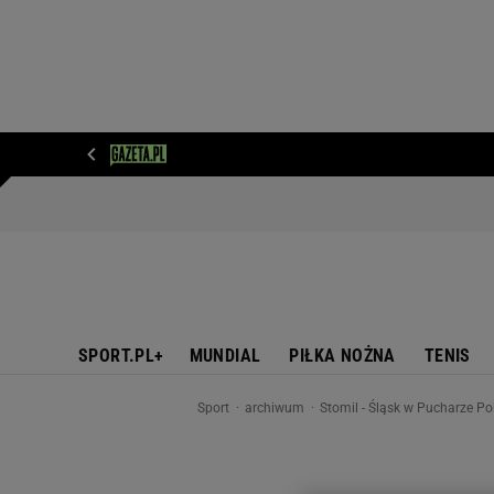
WIADOMOŚCI
NEXT
SPORT
PLOTEK
D
SPORT.PL+
MUNDIAL
PIŁKA NOŻNA
TENIS
Sport
archiwum
Stomil - Śląsk w Pucharze Pol