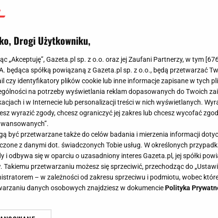
ko, Drogi Użytkowniku,
jąc „Akceptuję”, Gazeta.pl sp. z o.o. oraz jej Zaufani Partnerzy, w tym [
67
.A. będąca spółką powiązaną z Gazeta.pl sp. z o.o., będą przetwarzać T
ail czy identyfikatory plików cookie lub inne informacje zapisane w tych p
gólności na potrzeby wyświetlania reklam dopasowanych do Twoich zain
acjach i w Internecie lub personalizacji treści w nich wyświetlanych. Wyr
cesz wyrazić zgody, chcesz ograniczyć jej zakres lub chcesz wycofać zgo
aawansowanych”.
 być przetwarzane także do celów badania i mierzenia informacji dot
 łączone z danymi dot. świadczonych Tobie usług. W określonych przypad
i odbywa się w oparciu o uzasadniony interes Gazeta.pl, jej spółki powi
. Takiemu przetwarzaniu możesz się sprzeciwić, przechodząc do „Ust
nistratorem – w zależności od zakresu sprzeciwu i podmiotu, wobec które
etwarzaniu danych osobowych znajdziesz w dokumencie
Polityka Prywatn