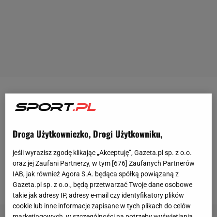
Początek nowego roku oznacza start walki
profesjonalnych graczy FIFA w największym polskim
turnieju – PKO BP
Ekstraklasa
Games. Od stycznia
Droga Użytkowniczko, Drogi Użytkowniku,
co środę oglądać można streamy z dwóch meczów,
jeśli wyrazisz zgodę klikając „Akceptuję”, Gazeta.pl sp. z o.o.
które dostępne będą na Facebooku PKO BP
oraz jej Zaufani Partnerzy, w tym [
676
] Zaufanych Partnerów
Ekstraklasa Games oraz na Twitchu i YouTube
IAB, jak również Agora S.A. będąca spółką powiązaną z
Polsat Games.
Gazeta.pl sp. z o.o., będą przetwarzać Twoje dane osobowe
takie jak adresy IP, adresy e-mail czy identyfikatory plików
cookie lub inne informacje zapisane w tych plikach do celów
marketingowych, w szczególności na potrzeby wyświetlania