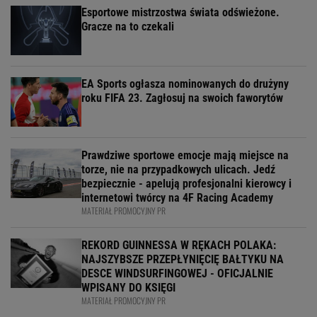
Esportowe mistrzostwa świata odświeżone.
Gracze na to czekali
EA Sports ogłasza nominowanych do drużyny
roku FIFA 23. Zagłosuj na swoich faworytów
Prawdziwe sportowe emocje mają miejsce na
torze, nie na przypadkowych ulicach. Jedź
bezpiecznie - apelują profesjonalni kierowcy i
internetowi twórcy na 4F Racing Academy
MATERIAŁ PROMOCYJNY PR
REKORD GUINNESSA W RĘKACH POLAKA:
NAJSZYBSZE PRZEPŁYNIĘCIĘ BAŁTYKU NA
DESCE WINDSURFINGOWEJ - OFICJALNIE
WPISANY DO KSIĘGI
MATERIAŁ PROMOCYJNY PR