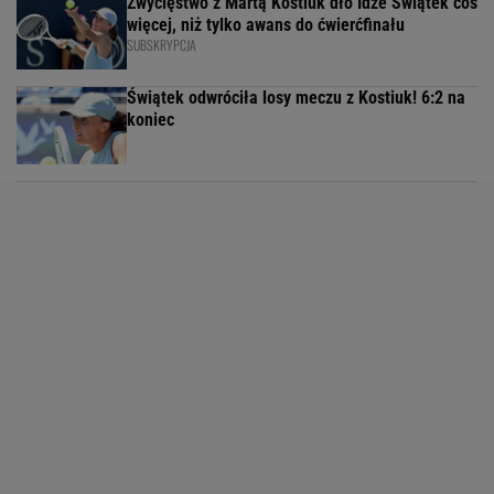
Zwycięstwo z Martą Kostiuk dło Idze Świątek coś
więcej, niż tylko awans do ćwierćfinału
SUBSKRYPCJA
Świątek odwróciła losy meczu z Kostiuk! 6:2 na
koniec