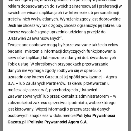
reklam dopasowanych do Twoich zainteresowań i preferencji w
swoich serwisach, aplikacjach i w Internecie lub personalizacji
treści w nich wyświetlanych. Wyrażenie zgody jest dobrowolne.
Jeśli nie chcesz wyrazić zgody, chcesz ograniczyć jej zakres lub
chcesz wycofać zgodę uprzednio udzieloną przejdź do
„Ustawień Zaawansowanych”.
Twoje dane osobowe mogą być przetwarzane także do celów
badania i mierzenia informacji dotyczących funkcjonowania
serwisów i aplikacji lub łączone z danymi dot. świadczonych
Tobie usług. W określonych przypadkach przetwarzanie
danych nie wymaga zgody i odbywa się w oparciu o
uzasadniony interes Gazeta.pl, jej spółki powiązanej – Agora
S.A. – lub Zaufanych Partnerów. Takiemu przetwarzaniu
możesz się sprzeciwić, przechodząc do „Ustawień
Zaawansowanych” lub przez kontakt z administratorem – w
zależności od zakresu sprzeciwu i podmiotu, wobec którego
jest kierowany. Więcej informacji o przetwarzaniu danych
osobowych znajdziesz w dokumencie
Polityka Prywatności
Gazeta.pl
i
Polityka Prywatności Agora S.A.