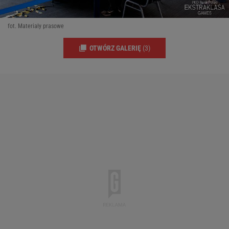
fot. Materiały prasowe
OTWÓRZ GALERIĘ
(3)