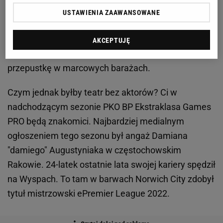
są regularnie w systemie „każdy z każdym". Najlepsi
USTAWIENIA ZAAWANSOWANE
gracze z miejsc 1-4 rundy zasadniczej zameldują się
bezpośrednio w Wielkim Finale, natomiast środkowa
AKCEPTUJĘ
część stawki (miejsca 5-12) powalczy o swoją
przepustkę w marcowych barażach.
Czym jednak byłby teatr bez aktorów? Ci w
nadchodzącym sezonie PKO BP Ekstraklasa Games
PRO będą znakomici. Najbardziej medialnym
ogłoszeniem tego sezonu był angaż Damiana
"damiego" Augustyniaka w częstochowskim
Rakowie. 24-latek ostatnie lata swojej kariery spędził
na Wyspach. To tam w barwach Norwich City zdobył
tytuł mistrzowski ePremier League 2022.