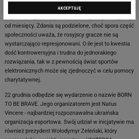
Charytatywny projekt Natus Vincere
AKCEPTUJĘ
Esport
, a wojna - to temat, nad którym dyskutuje się
od miesięcy. Zdania są podzielone, choć spora część
społeczności uważa, że rosyjscy gracze nie są
wystarczająco represjonowani. O ile jest to kwestia
dość kontrowersyjna i trudna do jednorakiego
rozwiązania, tak w z pewnością świat sportów
elektronicznych może się zjednoczyć w celu pomocy
charytatywnej.
22 grudnia odbędzie się wydarzenie o nazwie BORN
TO BE BRAVE. Jego organizatorem jest Natus
Vincere - najbardziej rozpoznawalna ukraińska
organizacja esportowa. Swój udział w inicjatywie ma
również prezydent Wołodymyr Zełeński, który