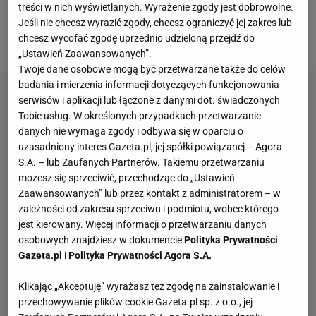
treści w nich wyświetlanych. Wyrażenie zgody jest dobrowolne.
zbierane będą pieniądze na wyposażenie
Jeśli nie chcesz wyrazić zgody, chcesz ograniczyć jej zakres lub
ukraińskich szpitali.
chcesz wycofać zgodę uprzednio udzieloną przejdź do
„Ustawień Zaawansowanych”.
Twoje dane osobowe mogą być przetwarzane także do celów
badania i mierzenia informacji dotyczących funkcjonowania
serwisów i aplikacji lub łączone z danymi dot. świadczonych
Tobie usług. W określonych przypadkach przetwarzanie
danych nie wymaga zgody i odbywa się w oparciu o
uzasadniony interes Gazeta.pl, jej spółki powiązanej – Agora
S.A. – lub Zaufanych Partnerów. Takiemu przetwarzaniu
możesz się sprzeciwić, przechodząc do „Ustawień
Zaawansowanych” lub przez kontakt z administratorem – w
zależności od zakresu sprzeciwu i podmiotu, wobec którego
jest kierowany. Więcej informacji o przetwarzaniu danych
osobowych znajdziesz w dokumencie
Polityka Prywatności
Gazeta.pl
i
Polityka Prywatności Agora S.A.
Klikając „Akceptuję” wyrażasz też zgodę na zainstalowanie i
przechowywanie plików cookie Gazeta.pl sp. z o.o., jej