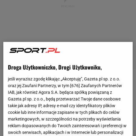
Droga Użytkowniczko, Drogi Użytkowniku,
jeśli wyrazisz zgodę klikając „Akceptuję”, Gazeta.pl sp. z o.o.
Kapitalna gratka dla fanów CS:GO, a zarazem okazja,
oraz jej Zaufani Partnerzy, w tym [
676
] Zaufanych Partnerów
by zrobić coś dobrego charytatywnie. Natus Vincere
IAB, jak również Agora S.A. będąca spółką powiązaną z
Gazeta.pl sp. z o.o., będą przetwarzać Twoje dane osobowe
przy współpracy z prezydentem
Ukrainy
takie jak adresy IP, adresy e-mail czy identyfikatory plików
Wołodymyrem Zełeńskim zorganizuje specjalny
cookie lub inne informacje zapisane w tych plikach do celów
turniej, w którym udział wezmą najlepsi gracze
marketingowych, w szczególności na potrzeby wyświetlania
reklam dopasowanych do Twoich zainteresowań i preferencji w
Counter-Strike'a. Obowiązywać będą nieszablonowe
swoich serwisach, aplikacjach i w Internecie lub personalizacji
zasady, a
składy
zostaną wymieszane. Liczy się cel -