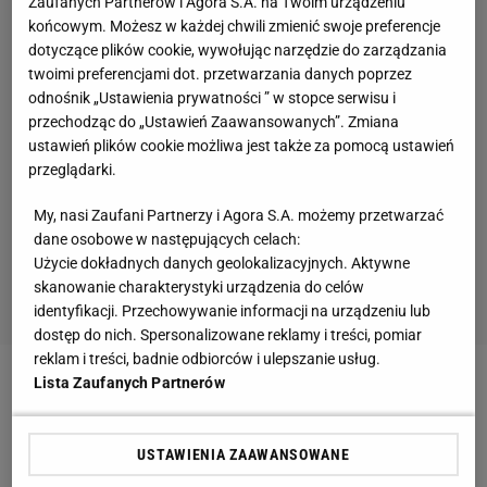
Zaufanych Partnerów i Agora S.A. na Twoim urządzeniu
końcowym. Możesz w każdej chwili zmienić swoje preferencje
dotyczące plików cookie, wywołując narzędzie do zarządzania
twoimi preferencjami dot. przetwarzania danych poprzez
odnośnik „Ustawienia prywatności ” w stopce serwisu i
przechodząc do „Ustawień Zaawansowanych”. Zmiana
ustawień plików cookie możliwa jest także za pomocą ustawień
przeglądarki.
My, nasi Zaufani Partnerzy i Agora S.A. możemy przetwarzać
dane osobowe w następujących celach:
Użycie dokładnych danych geolokalizacyjnych. Aktywne
skanowanie charakterystyki urządzenia do celów
identyfikacji. Przechowywanie informacji na urządzeniu lub
dostęp do nich. Spersonalizowane reklamy i treści, pomiar
reklam i treści, badnie odbiorców i ulepszanie usług.
Lista Zaufanych Partnerów
Zobacz wideo
Praca marzeń naszych dzieci, żyła
złota, a zarobki? "Polska w światowej czołówce"
USTAWIENIA ZAAWANSOWANE