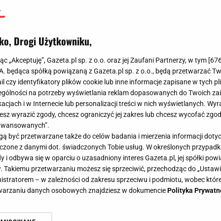
ko, Drogi Użytkowniku,
jąc „Akceptuję”, Gazeta.pl sp. z o.o. oraz jej Zaufani Partnerzy, w tym [
67
.A. będąca spółką powiązaną z Gazeta.pl sp. z o.o., będą przetwarzać T
ail czy identyfikatory plików cookie lub inne informacje zapisane w tych p
gólności na potrzeby wyświetlania reklam dopasowanych do Twoich zain
acjach i w Internecie lub personalizacji treści w nich wyświetlanych. Wyr
cesz wyrazić zgody, chcesz ograniczyć jej zakres lub chcesz wycofać zgo
aawansowanych”.
 być przetwarzane także do celów badania i mierzenia informacji dot
 łączone z danymi dot. świadczonych Tobie usług. W określonych przypad
i odbywa się w oparciu o uzasadniony interes Gazeta.pl, jej spółki powi
. Takiemu przetwarzaniu możesz się sprzeciwić, przechodząc do „Ust
nistratorem – w zależności od zakresu sprzeciwu i podmiotu, wobec które
etwarzaniu danych osobowych znajdziesz w dokumencie
Polityka Prywatn