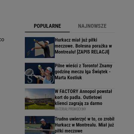
POPULARNE
NAJNOWSZE
co
Hurkacz miał już piłki
meczowe. Bolesna porażka w
Montrealu! [ZAPIS RELACJI]
Pilne wieści z Toronto! Znamy
godzinę meczu Iga Świątek -
Marta Kostiuk
W FACTORY Annopol powstał
kort do padla. Outletowi
klienci zagrają za darmo
MATERIAŁ PROMOCYJNY
Trudno uwierzyć w to, co zrobił
Hurkacz w Montrealu. Miał już
piłki meczowe