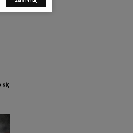
AKCEPTUJĘ
l sp. z o.o., jej
ić swoje preferencje
arzania danych poprzez
ych”. Zmiana ustawień
ach:
 celów identyfikacji.
omiar reklam i treści,
 się