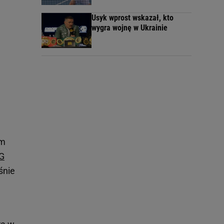
Usyk wprost wskazał, kto
wygra wojnę w Ukrainie
ym
G
śnie