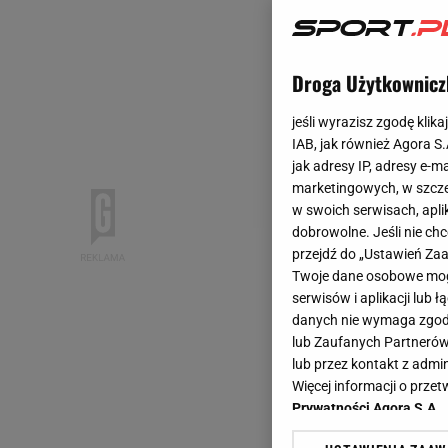
Droga Użytkownicz
jeśli wyrazisz zgodę klika
IAB, jak również Agora S
jak adresy IP, adresy e-m
marketingowych, w szcze
w swoich serwisach, aplik
dobrowolne. Jeśli nie ch
przejdź do „Ustawień Z
Twoje dane osobowe mogą
serwisów i aplikacji lub
danych nie wymaga zgody 
lub Zaufanych Partnerów
lub przez kontakt z admi
Więcej informacji o prz
Prywatności Agora S.A.