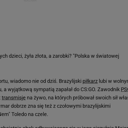
h dzieci, żyła złota, a zarobki? "Polska w światowej
tu, wiadomo nie od dziś. Brazylijski
piłkarz
lubi w woln
łu, a wyjątkową sympatią zapałał do CS:GO. Zawodnik
PS
t
transmisje
na żywo, na których próbował swoich sił wła
mar dobrze zna się też z czołowymi brazylijskimi
Nem" Toledo na czele.