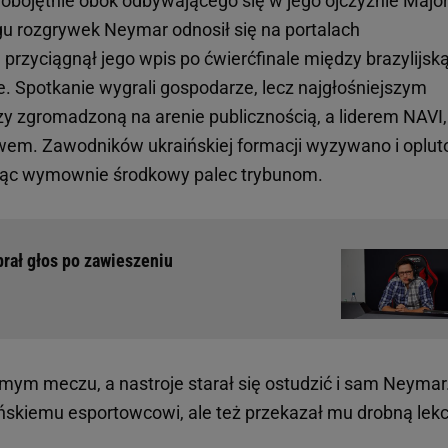
ć obojętnie obok odbywającego się w jego ojczyźnie Majo
gu rozgrywek Neymar odnosił się na portalach
rzyciągnął jego wpis po ćwierćfinale między brazylijsk
e. Spotkanie wygrali gospodarze, lecz najgłośniejszym
y zgromadzoną na arenie publicznością, a liderem NAVI,
em. Zawodników ukraińskiej formacji wyzywano i opluto
ując wymownie środkowy palec trybunom.
rał głos po zawieszeniu
amym meczu, a nastroje starał się ostudzić i sam Neymar
ińskiemu esportowcowi, ale też przekazał mu drobną lekc