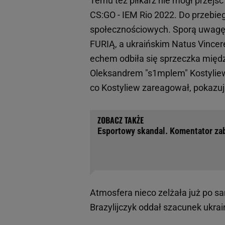
Temu też piłkarz nie mógł przejś
CS:GO - IEM Rio 2022. Do przebie
społecznościowych. Sporą uwagę p
FURIĄ, a ukraińskim Natus Vincer
echem odbiła się sprzeczka międz
Oleksandrem "s1mplem" Kostyliew
co Kostyliew zareagował, pokaz
Esportowy skandal. Komentator zab
Atmosfera nieco zelżała już po s
Brazylijczyk oddał szacunek ukra