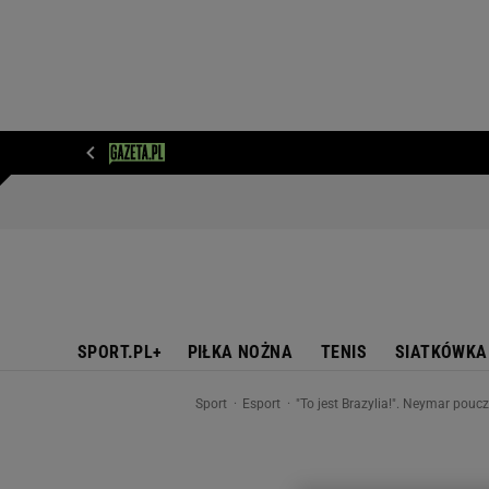
WIADOMOŚCI
NEXT
SPORT
PLOTEK
D
SPORT.PL+
PIŁKA NOŻNA
TENIS
SIATKÓWKA
Sport
Esport
"To jest Brazylia!". Neymar pou