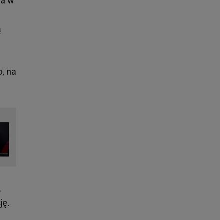
ra w
ą
, na
.
ję.