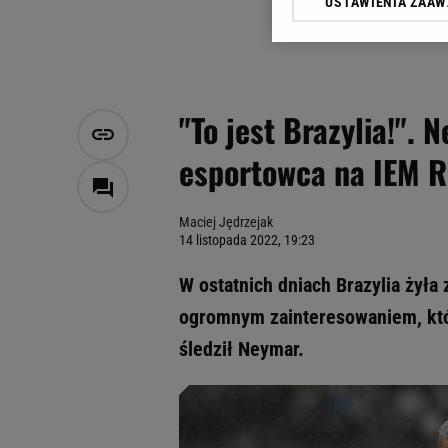
USTAWIENIA ZAA
Klikając „Akceptuję” wyra
Zaufanych Partnerów i A
dotyczące plików cookie,
odnośnik „Ustawienia pr
plików cookie możliwa je
"To jest Brazylia!".
My, nasi Zaufani Partne
esportowca na IEM R
Użycie dokładnych danych
Przechowywanie informacji
badnie odbiorców i uleps
Maciej Jędrzejak
14 listopada 2022, 19:23
W ostatnich dniach Brazylia żyła
ogromnym zainteresowaniem, któr
śledził Neymar.