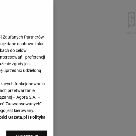
6
] Zaufanych Partnerów
woje dane osobowe takie
likach do celów
teresowań i preferencji
ażenie zgody jest
dę uprzednio udzieloną
yczących funkcjonowania
kach przetwarzanie
ązanej – Agora S.A. –
awień Zaawansowanych”
go jest kierowany.
ości Gazeta.pl
i
Polityka