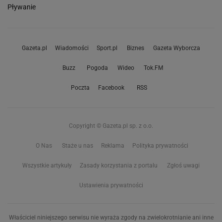
Pływanie
Gazeta.pl
Wiadomości
Sport.pl
Biznes
Gazeta Wyborcza
Buzz
Pogoda
Wideo
Tok.FM
Poczta
Facebook
RSS
Copyright © Gazeta.pl sp. z o.o.
O Nas
Staże u nas
Reklama
Polityka prywatności
Wszystkie artykuły
Zasady korzystania z portalu
Zgłoś uwagi
Ustawienia prywatności
Właściciel niniejszego serwisu nie wyraża zgody na zwielokrotnianie ani inne