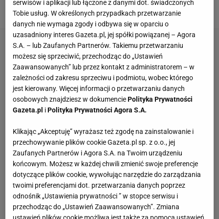
serwisów i aplikacji lub łączone z danymi dot. świadczonych
potrafi zszokować - to blisko ćwierć miliona złotych.
Tobie usług. W określonych przypadkach przetwarzanie
danych nie wymaga zgody i odbywa się w oparciu o
uzasadniony interes Gazeta.pl, jej spółki powiązanej – Agora
S.A. – lub Zaufanych Partnerów. Takiemu przetwarzaniu
możesz się sprzeciwić, przechodząc do „Ustawień
Zaawansowanych” lub przez kontakt z administratorem – w
zależności od zakresu sprzeciwu i podmiotu, wobec którego
jest kierowany. Więcej informacji o przetwarzaniu danych
osobowych znajdziesz w dokumencie
Polityka Prywatności
Gazeta.pl
i
Polityka Prywatności Agora S.A.
Klikając „Akceptuję” wyrażasz też zgodę na zainstalowanie i
przechowywanie plików cookie Gazeta.pl sp. z o.o., jej
Zaufanych Partnerów i Agora S.A. na Twoim urządzeniu
końcowym. Możesz w każdej chwili zmienić swoje preferencje
dotyczące plików cookie, wywołując narzędzie do zarządzania
twoimi preferencjami dot. przetwarzania danych poprzez
odnośnik „Ustawienia prywatności ” w stopce serwisu i
przechodząc do „Ustawień Zaawansowanych”. Zmiana
ustawień plików cookie możliwa jest także za pomocą ustawień