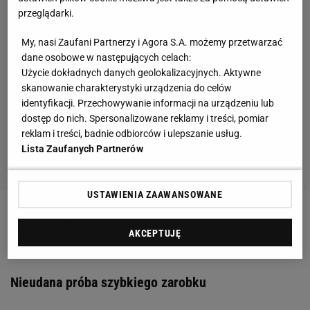
przeglądarki.
My, nasi Zaufani Partnerzy i Agora S.A. możemy przetwarzać
dane osobowe w następujących celach:
Użycie dokładnych danych geolokalizacyjnych. Aktywne
skanowanie charakterystyki urządzenia do celów
identyfikacji. Przechowywanie informacji na urządzeniu lub
dostęp do nich. Spersonalizowane reklamy i treści, pomiar
reklam i treści, badnie odbiorców i ulepszanie usług.
Lista Zaufanych Partnerów
USTAWIENIA ZAAWANSOWANE
Zobacz wideo
"Furman" z Lecha Poznań
AKCEPTUJĘ
triumfatorem Ekstraklasa Games
Nieudana próba szybkiego zarobku