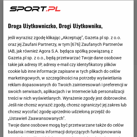
Droga Użytkowniczko, Drogi Użytkowniku,
jeśli wyrazisz zgodę klikając „Akceptuję”, Gazeta.pl sp. z o.o.
oraz jej Zaufani Partnerzy, w tym [
676
] Zaufanych Partnerów
IAB, jak również Agora S.A. będąca spółką powiązaną z
Gazeta.pl sp. z o.o., będą przetwarzać Twoje dane osobowe
takie jak adresy IP, adresy e-mail czy identyfikatory plików
cookie lub inne informacje zapisane w tych plikach do celów
marketingowych, w szczególności na potrzeby wyświetlania
Popularny streamer stracił 60 tysięcy złotych. To
reklam dopasowanych do Twoich zainteresowań i preferencji w
efekt podjęcia próby otwarcia rzadkiej kapsuły z
swoich serwisach, aplikacjach i w Internecie lub personalizacji
naklejkami, która została dodana do Counter-Strike:
treści w nich wyświetlanych. Wyrażenie zgody jest dobrowolne.
Global Offensive w ramach celebracji
turnieju
EMS
Jeśli nie chcesz wyrazić zgody, chcesz ograniczyć jej zakres lub
chcesz wycofać zgodę uprzednio udzieloną przejdź do
One Katowice 2014. Pośród możliwych do zdobycia,
„Ustawień Zaawansowanych”.
wartych kilkaset dolarów przedmiotów znajduje się
Twoje dane osobowe mogą być przetwarzane także do celów
sticker nawiązujący do Team Titans. Jego cena
badania i mierzenia informacji dotyczących funkcjonowania