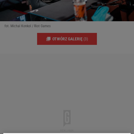
fot. Michal Konkol / Riot Games
OTWÓRZ GALERIĘ
(3)