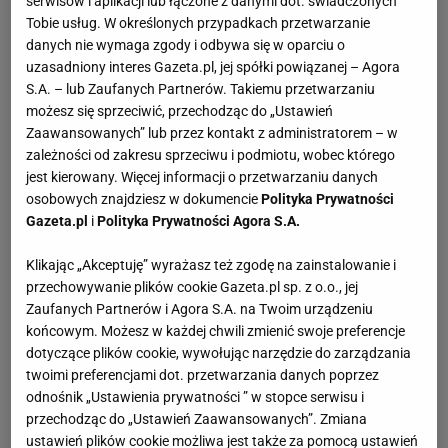
serwisów i aplikacji lub łączone z danymi dot. świadczonych
Tobie usług. W określonych przypadkach przetwarzanie
danych nie wymaga zgody i odbywa się w oparciu o
uzasadniony interes Gazeta.pl, jej spółki powiązanej – Agora
S.A. – lub Zaufanych Partnerów. Takiemu przetwarzaniu
możesz się sprzeciwić, przechodząc do „Ustawień
Zaawansowanych” lub przez kontakt z administratorem – w
zależności od zakresu sprzeciwu i podmiotu, wobec którego
jest kierowany. Więcej informacji o przetwarzaniu danych
osobowych znajdziesz w dokumencie
Polityka Prywatności
Gazeta.pl
i
Polityka Prywatności Agora S.A.
Klikając „Akceptuję” wyrażasz też zgodę na zainstalowanie i
przechowywanie plików cookie Gazeta.pl sp. z o.o., jej
Zaufanych Partnerów i Agora S.A. na Twoim urządzeniu
końcowym. Możesz w każdej chwili zmienić swoje preferencje
dotyczące plików cookie, wywołując narzędzie do zarządzania
twoimi preferencjami dot. przetwarzania danych poprzez
odnośnik „Ustawienia prywatności ” w stopce serwisu i
przechodząc do „Ustawień Zaawansowanych”. Zmiana
ustawień plików cookie możliwa jest także za pomocą ustawień