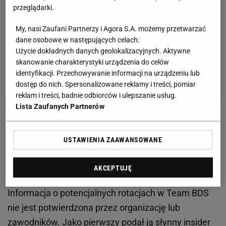
przeglądarki.
My, nasi Zaufani Partnerzy i Agora S.A. możemy przetwarzać
dane osobowe w następujących celach:
Użycie dokładnych danych geolokalizacyjnych. Aktywne
skanowanie charakterystyki urządzenia do celów
identyfikacji. Przechowywanie informacji na urządzeniu lub
dostęp do nich. Spersonalizowane reklamy i treści, pomiar
reklam i treści, badnie odbiorców i ulepszanie usług.
Lista Zaufanych Partnerów
Zobacz wideo
F1 22 NA PS5. Nowi kierowcy,
najnowszy tor, duże zmiany w menu
USTAWIENIA ZAAWANSOWANE
Wiarygodne przecieki
AKCEPTUJĘ
Informacja o potencjalnych rotacjach w Team BDS
nie jest potwierdzona przez organizację lub
zawodników. Jako pierwszy podał ją słynny insider