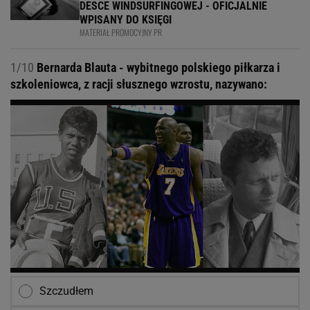
DESCE WINDSURFINGOWEJ - OFICJALNIE
WPISANY DO KSIĘGI
MATERIAŁ PROMOCYJNY PR
1/10
Bernarda Blauta - wybitnego polskiego piłkarza i
szkoleniowca, z racji słusznego wzrostu, nazywano:
Szczudłem