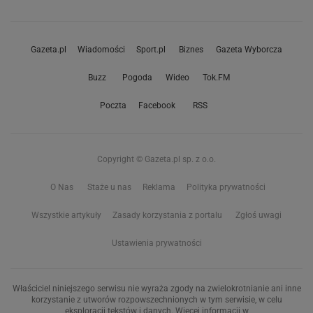
Gazeta.pl
Wiadomości
Sport.pl
Biznes
Gazeta Wyborcza
Buzz
Pogoda
Wideo
Tok.FM
Poczta
Facebook
RSS
Copyright © Gazeta.pl sp. z o.o.
O Nas
Staże u nas
Reklama
Polityka prywatności
Wszystkie artykuły
Zasady korzystania z portalu
Zgłoś uwagi
Ustawienia prywatności
Właściciel niniejszego serwisu nie wyraża zgody na zwielokrotnianie ani inne
korzystanie z utworów rozpowszechnionych w tym serwisie, w celu
eksploracji tekstów i danych. Więcej informacji w