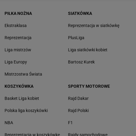
PIŁKA NOŻNA
SIATKÓWKA
Ekstraklasa
Reprezentacja w siatkówkę
Reprezentacja
PlusLiga
Liga mistrzów
Liga siatkówki kobiet
Liga Europy
Bartosz Kurek
Mistrzostwa Świata
KOSZYKÓWKA
SPORTY MOTOROWE
Basket Liga kobiet
Rajd Dakar
Polska liga koszykówki
Rajd Polski
NBA
F1
Reprezentacja w koszykówkę
Rajdy samochodowe