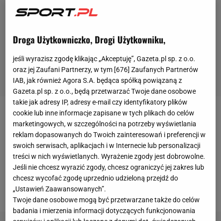
Droga Użytkowniczko, Drogi Użytkowniku,
jeśli wyrazisz zgodę klikając „Akceptuję”, Gazeta.pl sp. z o.o.
oraz jej Zaufani Partnerzy, w tym [
676
] Zaufanych Partnerów
IAB, jak również Agora S.A. będąca spółką powiązaną z
Gazeta.pl sp. z o.o., będą przetwarzać Twoje dane osobowe
takie jak adresy IP, adresy e-mail czy identyfikatory plików
cookie lub inne informacje zapisane w tych plikach do celów
Letnia odsłona League of Legends European
marketingowych, w szczególności na potrzeby wyświetlania
Championship dała szansę kolejnym
zawodnikom
z
reklam dopasowanych do Twoich zainteresowań i preferencji w
swoich serwisach, aplikacjach i w Internecie lub personalizacji
Polski
. Za sprawą rotacji w Team BDS na najwyższy
treści w nich wyświetlanych. Wyrażenie zgody jest dobrowolne.
szczebel rozgrywek awansował między innymi
Jeśli nie chcesz wyrazić zgody, chcesz ograniczyć jej zakres lub
Robert "Erdote" Nowak. Jak donoszą najnowsze
chcesz wycofać zgodę uprzednio udzieloną przejdź do
przecieki, jego dni w LEC mogą być policzone.
„Ustawień Zaawansowanych”.
Twoje dane osobowe mogą być przetwarzane także do celów
badania i mierzenia informacji dotyczących funkcjonowania