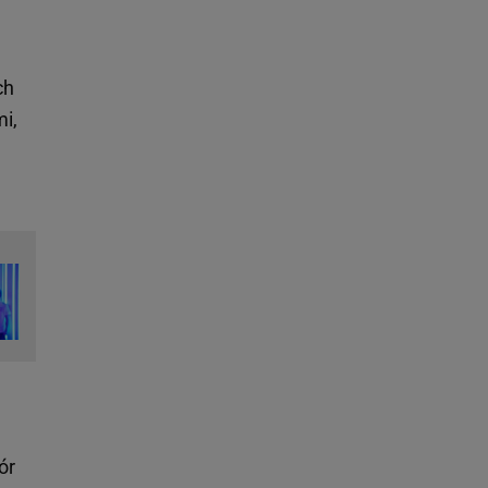
ch
i,
ór