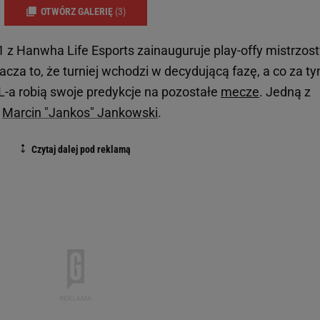
OTWÓRZ GALERIĘ
(3)
1 z Hanwha Life Esports zainauguruje play-offy mistrzos
acza to, że turniej wchodzi w decydującą fazę, a co za t
L-a robią swoje predykcje na pozostałe
mecze
. Jedną z
,
Marcin "Jankos" Jankowski
.