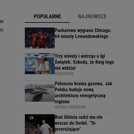
POPULARNE
NAJNOWSZE
tw
ym
Pucharowa wygrana Chicago.
64 minuty Lewandowskiego
Trzy minuty i wstrząs u Igi
Świątek. Szkoda, że Roig tego
nie widział
SUBSKRYPCJA
Północna brama gazowa. Jak
Polska buduje nową
architekturę energetyczną
regionu
MATERIAŁ PROMOCYJNY
Brat Grbicia radzi mu nie
wracać do Serbii. "To
przerażające"