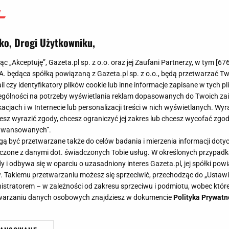
ko, Drogi Użytkowniku,
jąc „Akceptuję”, Gazeta.pl sp. z o.o. oraz jej Zaufani Partnerzy, w tym [
67
.A. będąca spółką powiązaną z Gazeta.pl sp. z o.o., będą przetwarzać T
ail czy identyfikatory plików cookie lub inne informacje zapisane w tych p
gólności na potrzeby wyświetlania reklam dopasowanych do Twoich zain
acjach i w Internecie lub personalizacji treści w nich wyświetlanych. Wyr
cesz wyrazić zgody, chcesz ograniczyć jej zakres lub chcesz wycofać zgo
aawansowanych”.
 być przetwarzane także do celów badania i mierzenia informacji dot
 łączone z danymi dot. świadczonych Tobie usług. W określonych przypad
i odbywa się w oparciu o uzasadniony interes Gazeta.pl, jej spółki powi
. Takiemu przetwarzaniu możesz się sprzeciwić, przechodząc do „Ust
nistratorem – w zależności od zakresu sprzeciwu i podmiotu, wobec które
etwarzaniu danych osobowych znajdziesz w dokumencie
Polityka Prywatn