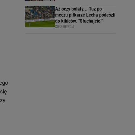
Aż oczy bolały... Tuż po
meczu piłkarze Lecha podeszli
do kibiców. "Słuchajcie!"
SUBSKRYPCJA
rego
się
rzy