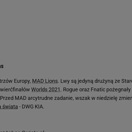
ns
strzów Europy,
MAD Lions
. Lwy są jedyną drużyną ze Sta
 ćwierćfinałów
Worlds 2021
. Rogue oraz Fnatic pożegnały 
 Przed MAD arcytrudne zadanie, wszak w niedzielę zmie
a świata
- DWG KIA.