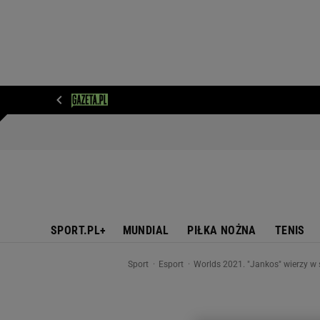
WIADOMOŚCI
NEXT
SPORT
PLOTEK
D
SPORT.PL+
MUNDIAL
PIŁKA NOŻNA
TENIS
Sport
Esport
Worlds 2021. "Jankos" wierzy w 