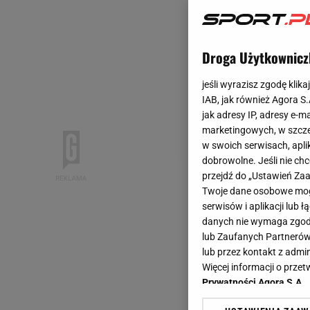
Droga Użytkownicz
jeśli wyrazisz zgodę klika
IAB, jak również Agora S
jak adresy IP, adresy e-m
marketingowych, w szcze
w swoich serwisach, aplik
dobrowolne. Jeśli nie ch
przejdź do „Ustawień Z
Twoje dane osobowe mogą
serwisów i aplikacji lub
danych nie wymaga zgody 
lub Zaufanych Partnerów
lub przez kontakt z admi
Więcej informacji o prz
Prywatności Agora S.A.