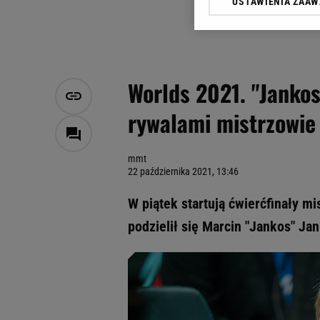
USTAWIENIA ZAA
Klikając „Akceptuję” wyra
Zaufanych Partnerów i A
dotyczące plików cookie,
odnośnik „Ustawienia pr
plików cookie możliwa je
Worlds 2021. "Jankos
My, nasi Zaufani Partne
rywalami mistrzowie
Użycie dokładnych danych
Przechowywanie informacji
badnie odbiorców i uleps
mmt
22 października 2021, 13:46
W piątek startują ćwierćfinały 
podzielił się Marcin "Jankos" J