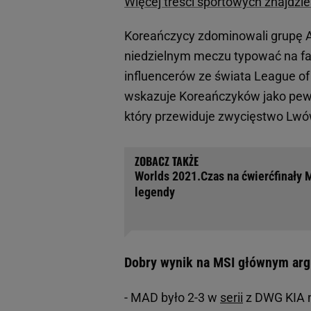
Więcej treści sportowych znajdzie
Koreańczycy zdominowali grupę A
niedzielnym meczu typować na faw
influencerów ze świata League of 
wskazuje Koreańczyków jako pewny
który przewiduje zwycięstwo Lwó
Worlds 2021.Czas na ćwierćfinały 
legendy
Dobry wynik na MSI głównym a
- MAD było 2-3 w
serii
z DWG KIA n