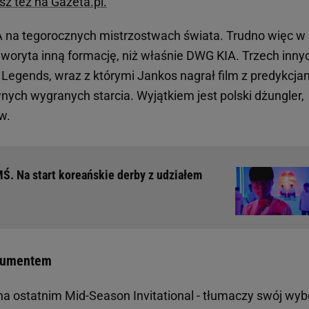
sz też na Gazeta.pl.
 na tegorocznych mistrzostwach świata. Trudno więc w
oryta inną formację, niż właśnie DWG KIA. Trzech inny
Legends, wraz z którymi Jankos nagrał film z predykcjam
ch wygranych starcia. Wyjątkiem jest polski dżungler,
w.
MŚ. Na start koreańskie derby z udziałem
rgumentem
a ostatnim Mid-Season Invitational - tłumaczy swój wyb