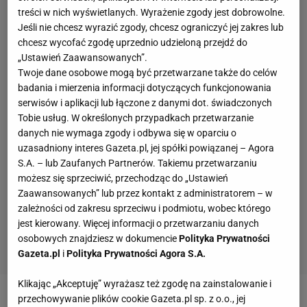
treści w nich wyświetlanych. Wyrażenie zgody jest dobrowolne.
Jeśli nie chcesz wyrazić zgody, chcesz ograniczyć jej zakres lub
chcesz wycofać zgodę uprzednio udzieloną przejdź do
„Ustawień Zaawansowanych”.
Twoje dane osobowe mogą być przetwarzane także do celów
badania i mierzenia informacji dotyczących funkcjonowania
serwisów i aplikacji lub łączone z danymi dot. świadczonych
Tobie usług. W określonych przypadkach przetwarzanie
danych nie wymaga zgody i odbywa się w oparciu o
uzasadniony interes Gazeta.pl, jej spółki powiązanej – Agora
S.A. – lub Zaufanych Partnerów. Takiemu przetwarzaniu
możesz się sprzeciwić, przechodząc do „Ustawień
Zaawansowanych” lub przez kontakt z administratorem – w
zależności od zakresu sprzeciwu i podmiotu, wobec którego
jest kierowany. Więcej informacji o przetwarzaniu danych
osobowych znajdziesz w dokumencie
Polityka Prywatności
Gazeta.pl
i
Polityka Prywatności Agora S.A.
Klikając „Akceptuję” wyrażasz też zgodę na zainstalowanie i
przechowywanie plików cookie Gazeta.pl sp. z o.o., jej
Twitch
to największa platforma dla streamerów na