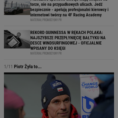
torze, nie na przypadkowych ulicach. Jedź
bezpiecznie - apelują profesjonalni kierowcy i
internetowi twórcy na 4F Racing Academy
MATERIAŁ PROMOCYJNY PR
REKORD GUINNESSA W RĘKACH POLAKA:
NAJSZYBSZE PRZEPŁYNIĘCIĘ BAŁTYKU NA
DESCE WINDSURFINGOWEJ - OFICJALNIE
WPISANY DO KSIĘGI
MATERIAŁ PROMOCYJNY PR
1/11
Piotr Żyła to...