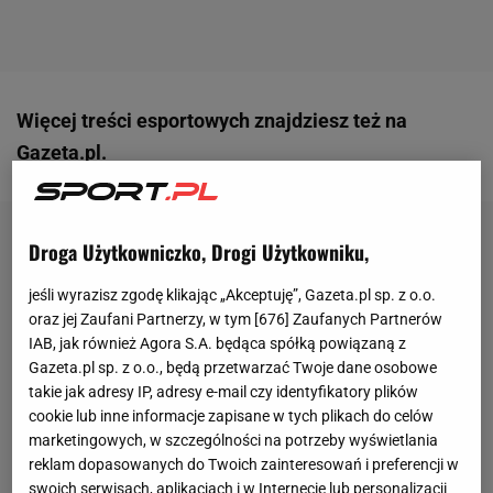
Więcej treści esportowych znajdziesz też na
Gazeta.pl
.
Droga Użytkowniczko, Drogi Użytkowniku,
jeśli wyrazisz zgodę klikając „Akceptuję”, Gazeta.pl sp. z o.o.
oraz jej Zaufani Partnerzy, w tym [
676
] Zaufanych Partnerów
IAB, jak również Agora S.A. będąca spółką powiązaną z
Gazeta.pl sp. z o.o., będą przetwarzać Twoje dane osobowe
takie jak adresy IP, adresy e-mail czy identyfikatory plików
cookie lub inne informacje zapisane w tych plikach do celów
marketingowych, w szczególności na potrzeby wyświetlania
reklam dopasowanych do Twoich zainteresowań i preferencji w
swoich serwisach, aplikacjach i w Internecie lub personalizacji