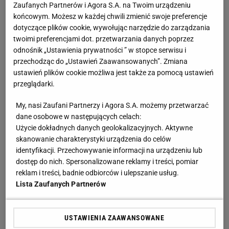
Zaufanych Partnerów i Agora S.A. na Twoim urządzeniu
świecie. Październik nie jest jednak dla niej udany –
końcowym. Możesz w każdej chwili zmienić swoje preferencje
w Internecie pojawiają się kolejne tajne informacje,
dotyczące plików cookie, wywołując narzędzie do zarządzania
twoimi preferencjami dot. przetwarzania danych poprzez
które wyciekły po ataku hakerów. Tym razem
odnośnik „Ustawienia prywatności ” w stopce serwisu i
dobrano się do listy „nietykalnych".
przechodząc do „Ustawień Zaawansowanych”. Zmiana
ustawień plików cookie możliwa jest także za pomocą ustawień
przeglądarki.
Zobacz wideo
Zobacz pierwsze minuty Far Cry 6!
My, nasi Zaufani Partnerzy i Agora S.A. możemy przetwarzać
dane osobowe w następujących celach:
Tych nie banujemy!
Użycie dokładnych danych geolokalizacyjnych. Aktywne
skanowanie charakterystyki urządzenia do celów
W Internecie pojawiła się lista streamerów, którzy
identyfikacji. Przechowywanie informacji na urządzeniu lub
mogli uniknąć bana w przypadku naruszeń
dostęp do nich. Spersonalizowane reklamy i treści, pomiar
reklam i treści, badnie odbiorców i ulepszanie usług.
regulaminu. Lista pochodzi z 2015 roku – z tego
Lista Zaufanych Partnerów
powodu nie znaleźli się na niej aktualnie
najpopularniejsi twórcy. Wciąż jednak można
doszukać się ciekawych nicków, które były
USTAWIENIA ZAAWANSOWANE