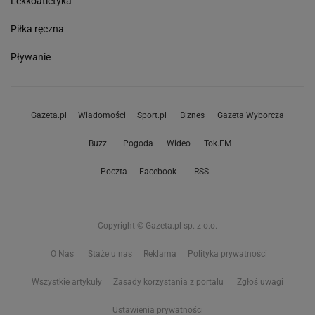
Lekkoatletyka
Piłka ręczna
Pływanie
Gazeta.pl
Wiadomości
Sport.pl
Biznes
Gazeta Wyborcza
Buzz
Pogoda
Wideo
Tok.FM
Poczta
Facebook
RSS
Copyright © Gazeta.pl sp. z o.o.
O Nas
Staże u nas
Reklama
Polityka prywatności
Wszystkie artykuły
Zasady korzystania z portalu
Zgłoś uwagi
Ustawienia prywatności