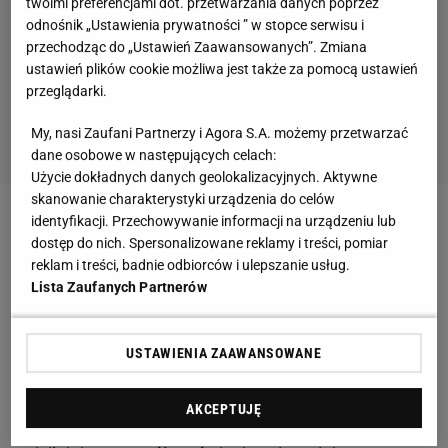
twoimi preferencjami dot. przetwarzania danych poprzez
odnośnik „Ustawienia prywatności ” w stopce serwisu i
przechodząc do „Ustawień Zaawansowanych”. Zmiana
ustawień plików cookie możliwa jest także za pomocą ustawień
przeglądarki.
My, nasi Zaufani Partnerzy i Agora S.A. możemy przetwarzać
dane osobowe w następujących celach:
Użycie dokładnych danych geolokalizacyjnych. Aktywne
skanowanie charakterystyki urządzenia do celów
identyfikacji. Przechowywanie informacji na urządzeniu lub
Zobacz wideo
Esportowe abecadło. Poznaj
dostęp do nich. Spersonalizowane reklamy i treści, pomiar
najważniejsze pojęcia w League of Legends
reklam i treści, badnie odbiorców i ulepszanie usług.
Lista Zaufanych Partnerów
Strzelec mistrzów Europy opuści formację?
USTAWIENIA ZAAWANSOWANE
MAD Lions zagrają w play-offach
Worlds 2021
z
obrońcami tytułu, DWG KIA. Przed nimi arcytrudne
AKCEPTUJĘ
zadanie, bowiem Koreańczycy wyglądają obecnie na