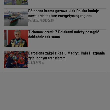
Północna brama gazowa. Jak Polska buduje
nową architekturę energetyczną regionu
MATERIAŁ PROMOCYJNY
Tichonow grzmi: Z Polakami należy postąpić
dokładnie tak samo
Barcelona zakpi z Realu Madryt. Cała Hiszpania
żyje jednym transferem
SUBSKRYPCJA