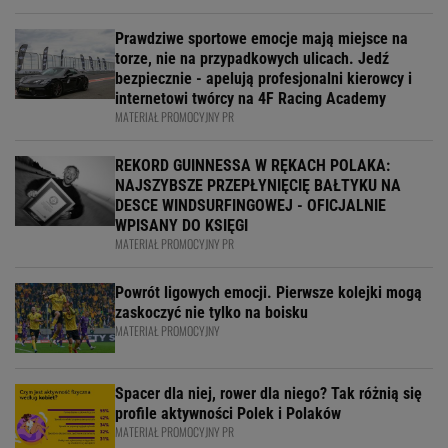
Prawdziwe sportowe emocje mają miejsce na
torze, nie na przypadkowych ulicach. Jedź
bezpiecznie - apelują profesjonalni kierowcy i
internetowi twórcy na 4F Racing Academy
MATERIAŁ PROMOCYJNY PR
REKORD GUINNESSA W RĘKACH POLAKA:
NAJSZYBSZE PRZEPŁYNIĘCIĘ BAŁTYKU NA
DESCE WINDSURFINGOWEJ - OFICJALNIE
WPISANY DO KSIĘGI
MATERIAŁ PROMOCYJNY PR
Powrót ligowych emocji. Pierwsze kolejki mogą
zaskoczyć nie tylko na boisku
MATERIAŁ PROMOCYJNY
Spacer dla niej, rower dla niego? Tak różnią się
profile aktywności Polek i Polaków
MATERIAŁ PROMOCYJNY PR