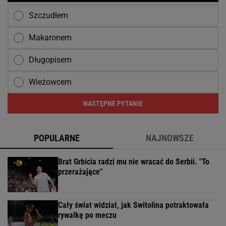
Szczudłem
Makaronem
Długopisem
Wieżowcem
NASTĘPNE PYTANIE
POPULARNE
NAJNOWSZE
Brat Grbicia radzi mu nie wracać do Serbii. "To
przerażające"
Cały świat widział, jak Switolina potraktowała
rywalkę po meczu