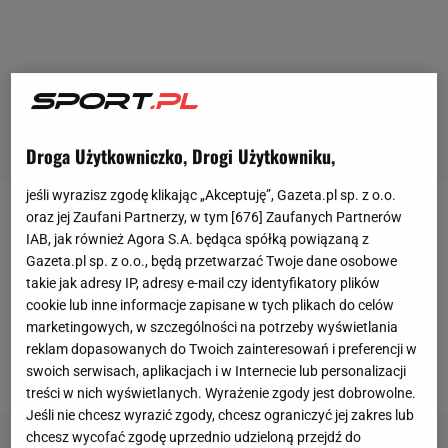
Droga Użytkowniczko, Drogi Użytkowniku,
jeśli wyrazisz zgodę klikając „Akceptuję”, Gazeta.pl sp. z o.o.
oraz jej Zaufani Partnerzy, w tym [
676
] Zaufanych Partnerów
W poniedziałek
MAD Lions
po raz pierwszy w historii
IAB, jak również Agora S.A. będąca spółką powiązaną z
organizacji zakwalifikowali się do ćwierćfinałów
Gazeta.pl sp. z o.o., będą przetwarzać Twoje dane osobowe
mistrzostw świata w
League of Legends
. Dla
takie jak adresy IP, adresy e-mail czy identyfikatory plików
cookie lub inne informacje zapisane w tych plikach do celów
Europejczyków ten sukces ma szczególne
marketingowych, w szczególności na potrzeby wyświetlania
znaczenie, jako że pozostałe dwie drużyny ze
reklam dopasowanych do Twoich zainteresowań i preferencji w
Starego Kontynentu poległy w fazie grupowej.
swoich serwisach, aplikacjach i w Internecie lub personalizacji
treści w nich wyświetlanych. Wyrażenie zgody jest dobrowolne.
Jeśli nie chcesz wyrazić zgody, chcesz ograniczyć jej zakres lub
chcesz wycofać zgodę uprzednio udzieloną przejdź do