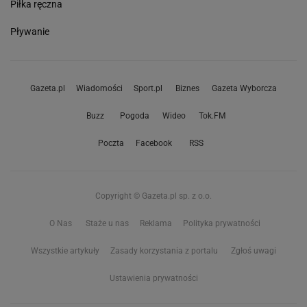
Piłka ręczna
Pływanie
Gazeta.pl
Wiadomości
Sport.pl
Biznes
Gazeta Wyborcza
Buzz
Pogoda
Wideo
Tok.FM
Poczta
Facebook
RSS
Copyright © Gazeta.pl sp. z o.o.
O Nas
Staże u nas
Reklama
Polityka prywatności
Wszystkie artykuły
Zasady korzystania z portalu
Zgłoś uwagi
Ustawienia prywatności