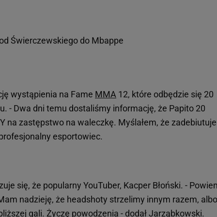
A - od Świerczewskiego do Mbappe
cję wystąpienia na Fame
MMA
12, które odbędzie się 20
. - Dwa dni temu dostaliśmy informację, że Papito 20
Y na zastępstwo na waleczkę. Myślałem, że zadebiutuje 
profesjonalny esportowiec.
uje się, że popularny YouTuber, Kacper Błoński. - Powie
Mam nadzieję, że headshoty strzelimy innym razem, albo
bliższej gali. Życzę powodzenia - dodał Jarząbkowski.