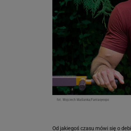
fot. Wojciech Maślanka/Fantasyexpo
Od jakiegoś czasu mówi się o deb