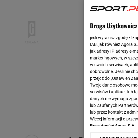
Droga Użytkownicz
jeśli wyrazisz zgodę klika
IAB, jak również Agora S
jak adresy IP, adresy e-m
marketingowych, w szcze
w swoich serwisach, aplik
dobrowolne. Jeśli nie ch
przejdź do „Ustawień Z
Twoje dane osobowe mogą
serwisów i aplikacji lub
danych nie wymaga zgody 
lub Zaufanych Partnerów
lub przez kontakt z admi
Więcej informacji o prz
Prywatności Agora S.A.