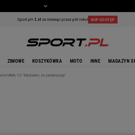
ZIECKO
MOTO
ZIMOWE
KOSZYKÓWKA
MOTO
INNE
MAGAZYN S
ame MMA 12! "Myślałem, że zadebiutuję"