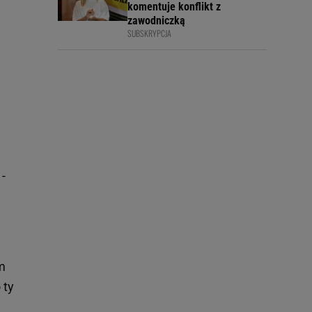
komentuje konflikt z
zawodniczką
SUBSKRYPCJA
-
m
 ty