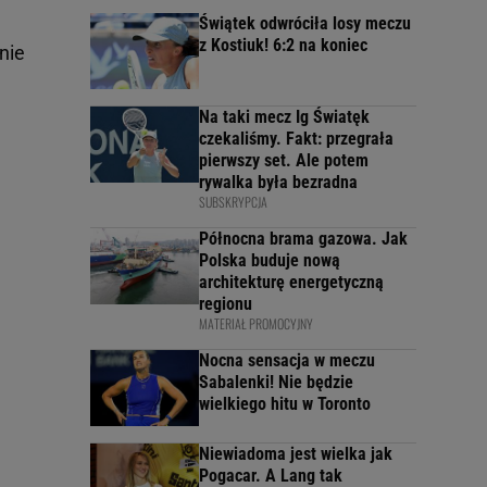
Świątek odwróciła losy meczu
z Kostiuk! 6:2 na koniec
nie
Na taki mecz Ig Światęk
czekaliśmy. Fakt: przegrała
pierwszy set. Ale potem
rywalka była bezradna
SUBSKRYPCJA
Północna brama gazowa. Jak
Polska buduje nową
architekturę energetyczną
regionu
MATERIAŁ PROMOCYJNY
Nocna sensacja w meczu
Sabalenki! Nie będzie
wielkiego hitu w Toronto
Niewiadoma jest wielka jak
Pogacar. A Lang tak