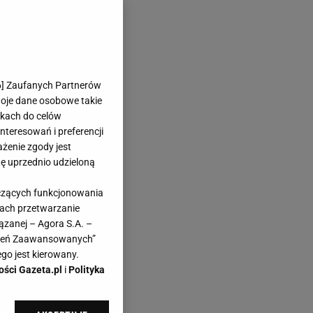
6
] Zaufanych Partnerów
woje dane osobowe takie
likach do celów
teresowań i preferencji
ażenie zgody jest
dę uprzednio udzieloną
yczących funkcjonowania
kach przetwarzanie
ązanej – Agora S.A. –
awień Zaawansowanych”
go jest kierowany.
ości Gazeta.pl
i
Polityka