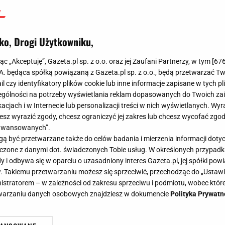
ko, Drogi Użytkowniku,
jąc „Akceptuję”, Gazeta.pl sp. z o.o. oraz jej Zaufani Partnerzy, w tym [
67
.A. będąca spółką powiązaną z Gazeta.pl sp. z o.o., będą przetwarzać T
ail czy identyfikatory plików cookie lub inne informacje zapisane w tych p
gólności na potrzeby wyświetlania reklam dopasowanych do Twoich zain
acjach i w Internecie lub personalizacji treści w nich wyświetlanych. Wyr
cesz wyrazić zgody, chcesz ograniczyć jej zakres lub chcesz wycofać zgo
aawansowanych”.
 być przetwarzane także do celów badania i mierzenia informacji dot
 łączone z danymi dot. świadczonych Tobie usług. W określonych przypad
i odbywa się w oparciu o uzasadniony interes Gazeta.pl, jej spółki powi
. Takiemu przetwarzaniu możesz się sprzeciwić, przechodząc do „Ust
nistratorem – w zależności od zakresu sprzeciwu i podmiotu, wobec które
etwarzaniu danych osobowych znajdziesz w dokumencie
Polityka Prywatn