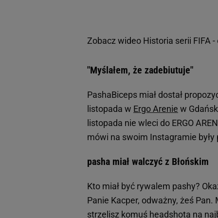
Zobacz wideo
Historia serii FIF
"Myślałem, że zadebiutuje"
PashaBiceps miał dostał propozy
listopada w
Ergo Arenie
w Gdańsku
listopada nie wleci do ERGO AREN
mówi na swoim Instagramie były 
pasha miał walczyć z Błońskim
Kto miał być rywalem pashy? Okaz
Panie Kacper, odważny, żeś Pan. 
strzelisz komuś headshota na naj