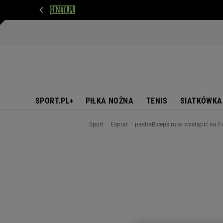
WIADOMOŚCI
NEXT
SPORT
PLOTEK
D
SPORT.PL+
PIŁKA NOŻNA
TENIS
SIATKÓWKA
Sport
Esport
pashaBiceps miał wystąpić na F