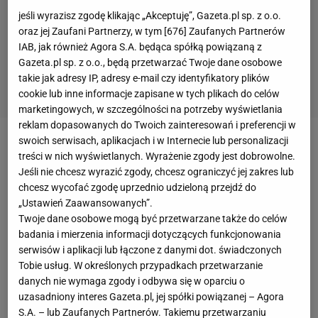
jeśli wyrazisz zgodę klikając „Akceptuję”, Gazeta.pl sp. z o.o.
oraz jej Zaufani Partnerzy, w tym [
676
] Zaufanych Partnerów
IAB, jak również Agora S.A. będąca spółką powiązaną z
Gazeta.pl sp. z o.o., będą przetwarzać Twoje dane osobowe
takie jak adresy IP, adresy e-mail czy identyfikatory plików
cookie lub inne informacje zapisane w tych plikach do celów
marketingowych, w szczególności na potrzeby wyświetlania
reklam dopasowanych do Twoich zainteresowań i preferencji w
swoich serwisach, aplikacjach i w Internecie lub personalizacji
Piątkowy
turniej
CS:GO na Stadionie Śląskim był
treści w nich wyświetlanych. Wyrażenie zgody jest dobrowolne.
wydarzeniem pożegnalnym dla dwóch członków x-
Jeśli nie chcesz wyrazić zgody, chcesz ograniczyć jej zakres lub
chcesz wycofać zgodę uprzednio udzieloną przejdź do
komu AGO - Karola "rallena" Rodowicza oraz Michała
„Ustawień Zaawansowanych”.
"snatchiego" Rudzkiego. Zespół wygrał turniej
Twoje dane osobowe mogą być przetwarzane także do celów
organizowany przez Esports Association,
badania i mierzenia informacji dotyczących funkcjonowania
serwisów i aplikacji lub łączone z danymi dot. świadczonych
zapewniając sobie miejsce na V4 Future Sports
Tobie usług. W określonych przypadkach przetwarzanie
Festival w
Budapeszcie
. W poniedziałek za to
danych nie wymaga zgody i odbywa się w oparciu o
poznaliśmy nowy nabytek drużyny.
uzasadniony interes Gazeta.pl, jej spółki powiązanej – Agora
S.A. – lub Zaufanych Partnerów. Takiemu przetwarzaniu