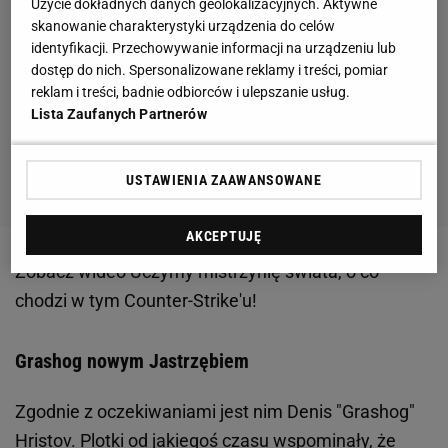
Użycie dokładnych danych geolokalizacyjnych. Aktywne
skanowanie charakterystyki urządzenia do celów
identyfikacji. Przechowywanie informacji na urządzeniu lub
dostęp do nich. Spersonalizowane reklamy i treści, pomiar
reklam i treści, badnie odbiorców i ulepszanie usług.
Lista Zaufanych Partnerów
USTAWIENIA ZAAWANSOWANE
AKCEPTUJĘ
Zobacz wideo
Uczymy mistrzynię świata, o co
chodzi w tym Counter-Strike'u!
Grashog nowym Jastrzębiem
Zgodnie z oczekiwaniami jest nim Denis "Grashog"
Hristov.
Plotki
od jakiegoś czasu wspominały, że