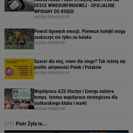
DESCE WINDSURFINGOWEJ - OFICJALNIE
WPISANY DO KSIĘGI
MATERIAŁ PROMOCYJNY PR
Powrót ligowych emocji. Pierwsze kolejki mogą
zaskoczyć nie tylko na boisku
MATERIAŁ PROMOCYJNY
Spacer dla niej, rower dla niego? Tak różnią się
profile aktywności Polek i Polaków
MATERIAŁ PROMOCYJNY PR
Współpraca AZS Olsztyn i Energa nabiera
tempa. Istotna współpraca strategiczna dla
siatkarskiego klubu i marki
MATERIAŁ PROMOCYJNY
1/11
Piotr Żyła to...