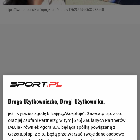
https://twitter.com/PanYijingFlora/status/1262845960633282560
Droga Użytkowniczko, Drogi Użytkowniku,
jeśli wyrazisz zgodę klikając „Akceptuję”, Gazeta.pl sp. z o.o.
oraz jej Zaufani Partnerzy, w tym [
676
] Zaufanych Partnerów
IAB, jak również Agora S.A. będąca spółką powiązaną z
Gazeta.pl sp. z o.o., będą przetwarzać Twoje dane osobowe