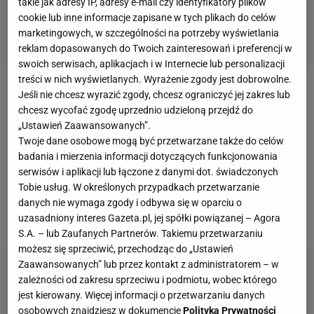
takie jak adresy IP, adresy e-mail czy identyfikatory plików
cookie lub inne informacje zapisane w tych plikach do celów
marketingowych, w szczególności na potrzeby wyświetlania
reklam dopasowanych do Twoich zainteresowań i preferencji w
swoich serwisach, aplikacjach i w Internecie lub personalizacji
treści w nich wyświetlanych. Wyrażenie zgody jest dobrowolne.
"Legion of Valkyrie" to
turniej
32 drużyn, w którym
Jeśli nie chcesz wyrazić zgody, chcesz ograniczyć jej zakres lub
chcesz wycofać zgodę uprzednio udzieloną przejdź do
udział mogą wziąć wyłącznie kobiety. Kilka dni temu,
„Ustawień Zaawansowanych”.
podczas jednego z
meczów
, sędziowie poprosili
Twoje dane osobowe mogą być przetwarzane także do celów
jedną z "uczestniczek" o włączenie kamery
online
w
badania i mierzenia informacji dotyczących funkcjonowania
serwisów i aplikacji lub łączone z danymi dot. świadczonych
celu zidentyfikowania jej płci. Jak się później
Tobie usług. W określonych przypadkach przetwarzanie
okazało, w jednej z drużyn zagrał mężczyzna ubrany
danych nie wymaga zgody i odbywa się w oparciu o
w perukę, okulary i maseczkę zasłaniającą twarz.
uzasadniony interes Gazeta.pl, jej spółki powiązanej – Agora
S.A. – lub Zaufanych Partnerów. Takiemu przetwarzaniu
możesz się sprzeciwić, przechodząc do „Ustawień
Zaawansowanych” lub przez kontakt z administratorem – w
zależności od zakresu sprzeciwu i podmiotu, wobec którego
jest kierowany. Więcej informacji o przetwarzaniu danych
osobowych znajdziesz w dokumencie
Polityka Prywatności