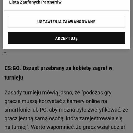
Lista Zaufanych Partnerów
USTAWIENIA ZAAWANSOWANE
AKCEPTUJĘ
CS:GO. Oszust przebrany za kobietę zagrał w
turnieju
Zasady turnieju mówią jasno, że "podczas
gry
gracze muszą korzystać z kamery online na
smartfonie lub PC, aby można było zweryfikować, że
gracz jest tą samą osobą, która zarejestrowała się
na turniej". Warto wspomnieć, że gracz wziął udział