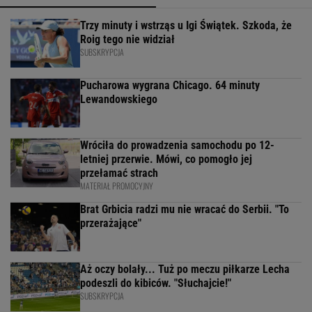
Trzy minuty i wstrząs u Igi Świątek. Szkoda, że
Roig tego nie widział
SUBSKRYPCJA
Pucharowa wygrana Chicago. 64 minuty
Lewandowskiego
Wróciła do prowadzenia samochodu po 12-
letniej przerwie. Mówi, co pomogło jej
przełamać strach
MATERIAŁ PROMOCYJNY
Brat Grbicia radzi mu nie wracać do Serbii. "To
przerażające"
Aż oczy bolały... Tuż po meczu piłkarze Lecha
podeszli do kibiców. "Słuchajcie!"
SUBSKRYPCJA